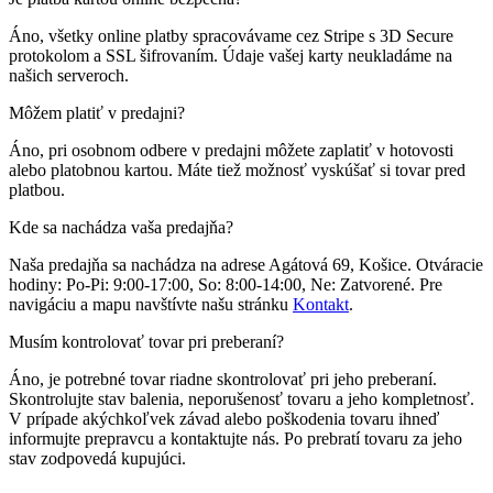
Áno, všetky online platby spracovávame cez Stripe s 3D Secure
protokolom a SSL šifrovaním. Údaje vašej karty neukladáme na
našich serveroch.
Môžem platiť v predajni?
Áno, pri osobnom odbere v predajni môžete zaplatiť v hotovosti
alebo platobnou kartou. Máte tiež možnosť vyskúšať si tovar pred
platbou.
Kde sa nachádza vaša predajňa?
Naša predajňa sa nachádza na adrese
Agátová 69, Košice
. Otváracie
hodiny:
Po-Pi: 9:00-17:00, So: 8:00-14:00, Ne: Zatvorené
.
Pre
navigáciu a mapu navštívte našu stránku
Kontakt
.
Musím kontrolovať tovar pri preberaní?
Áno, je potrebné tovar riadne skontrolovať pri jeho preberaní.
Skontrolujte stav balenia, neporušenosť tovaru a jeho kompletnosť.
V prípade akýchkoľvek závad alebo poškodenia tovaru ihneď
informujte prepravcu a kontaktujte nás. Po prebratí tovaru za jeho
stav zodpovedá kupujúci.