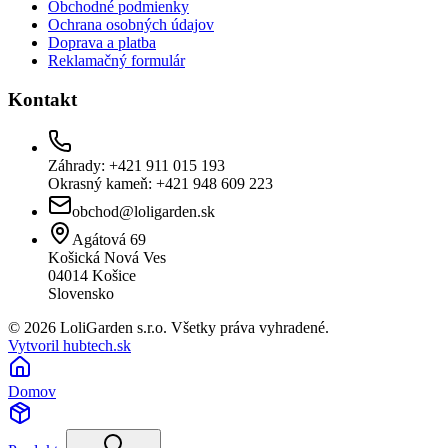
Obchodné podmienky
Ochrana osobných údajov
Doprava a platba
Reklamačný formulár
Kontakt
Záhrady: +421 911 015 193
Okrasný kameň: +421 948 609 223
obchod@loligarden.sk
Agátová 69
Košická Nová Ves
04014
Košice
Slovensko
© 2026 LoliGarden s.r.o. Všetky práva vyhradené.
Vytvoril hubtech.sk
Domov