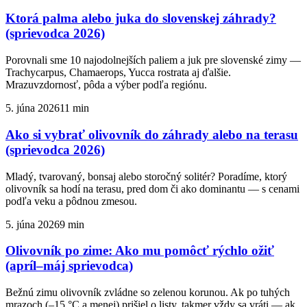
Ktorá palma alebo juka do slovenskej záhrady?
(sprievodca 2026)
Porovnali sme 10 najodolnejších paliem a juk pre slovenské zimy —
Trachycarpus, Chamaerops, Yucca rostrata aj ďalšie.
Mrazuvzdornosť, pôda a výber podľa regiónu.
5. júna 2026
11 min
Ako si vybrať olivovník do záhrady alebo na terasu
(sprievodca 2026)
Mladý, tvarovaný, bonsaj alebo storočný solitér? Poradíme, ktorý
olivovník sa hodí na terasu, pred dom či ako dominantu — s cenami
podľa veku a pôdnou zmesou.
5. júna 2026
9 min
Olivovník po zime: Ako mu pomôcť rýchlo ožiť
(apríl–máj sprievodca)
Bežnú zimu olivovník zvládne so zelenou korunou. Ak po tuhých
mrazoch (–15 °C a menej) prišiel o listy, takmer vždy sa vráti — ak