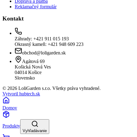
Doprava a platba
Reklamačný formulár
Kontakt
Záhrady: +421 911 015 193
Okrasný kameň: +421 948 609 223
obchod@loligarden.sk
Agátová 69
Košická Nová Ves
04014
Košice
Slovensko
© 2026 LoliGarden s.r.o. Všetky práva vyhradené.
Vytvoril hubtech.sk
Domov
Produkty
Vyhľadávanie