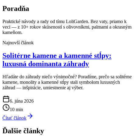
Poradňa
Praktické návody a rady od tímu LoliGarden. Bez vaty, priamo k
veci — z 10+ rokov skúseností s olivovníkmi, palmami a okrasným
kameňom.
Najnovší článok
Solitérne kamene a kamenné stĺpy:
luxusná dominanta záhrady
Hľadáte do záhrady niečo výnimočné? Poradíme, prečo sa solitérne
kamene, monolity a kamenné stĺpy stali symbolom luxusných
záhrad — inšpirácie, umiestnenie aj výber.
6. júna 2026
10 min
Čítať článok
Ďalšie články