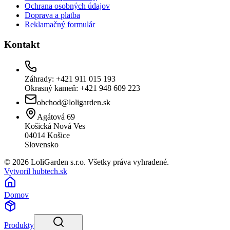
Ochrana osobných údajov
Doprava a platba
Reklamačný formulár
Kontakt
Záhrady: +421 911 015 193
Okrasný kameň: +421 948 609 223
obchod@loligarden.sk
Agátová 69
Košická Nová Ves
04014
Košice
Slovensko
© 2026 LoliGarden s.r.o. Všetky práva vyhradené.
Vytvoril hubtech.sk
Domov
Produkty