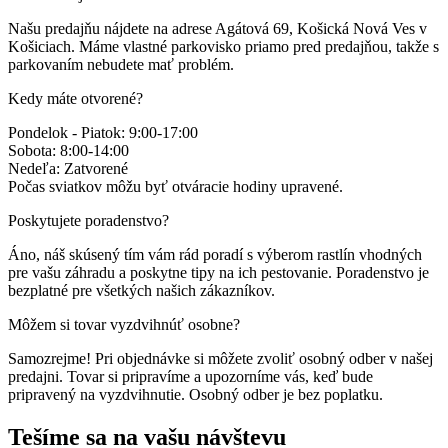
Našu predajňu nájdete na adrese
Agátová 69
,
Košická Nová Ves
v
Košiciach. Máme vlastné parkovisko priamo pred predajňou, takže s
parkovaním nebudete mať problém.
Kedy máte otvorené?
Pondelok - Piatok
:
9:00
-
17:00
Sobota
:
8:00
-
14:00
Nedeľa
:
Zatvorené
Počas sviatkov môžu byť otváracie hodiny upravené.
Poskytujete poradenstvo?
Áno, náš skúsený tím vám rád poradí s výberom rastlín vhodných
pre vašu záhradu a poskytne tipy na ich pestovanie. Poradenstvo je
bezplatné pre všetkých našich zákazníkov.
Môžem si tovar vyzdvihnúť osobne?
Samozrejme! Pri objednávke si môžete zvoliť osobný odber v našej
predajni. Tovar si pripravíme a upozorníme vás, keď bude
pripravený na vyzdvihnutie. Osobný odber je bez poplatku.
Tešíme sa na vašu návštevu