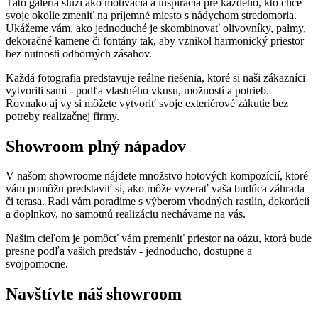
Táto galéria slúži ako motivácia a inšpirácia pre každého, kto chce
svoje okolie zmeniť na príjemné miesto s nádychom stredomoria.
Ukážeme vám, ako jednoduché je skombinovať olivovníky, palmy,
dekoračné kamene či fontány tak, aby vznikol harmonický priestor
bez nutnosti odborných zásahov.
Každá fotografia predstavuje reálne riešenia, ktoré si naši zákazníci
vytvorili sami - podľa vlastného vkusu, možností a potrieb.
Rovnako aj vy si môžete vytvoriť svoje exteriérové zákutie bez
potreby realizačnej firmy.
Showroom plný nápadov
V našom showroome nájdete množstvo hotových kompozícií, ktoré
vám pomôžu predstaviť si, ako môže vyzerať vaša budúca záhrada
či terasa. Radi vám poradíme s výberom vhodných rastlín, dekorácií
a doplnkov, no samotnú realizáciu nechávame na vás.
Našim cieľom je pomôcť vám premeniť priestor na oázu, ktorá bude
presne podľa vašich predstáv - jednoducho, dostupne a
svojpomocne.
Navštívte náš showroom