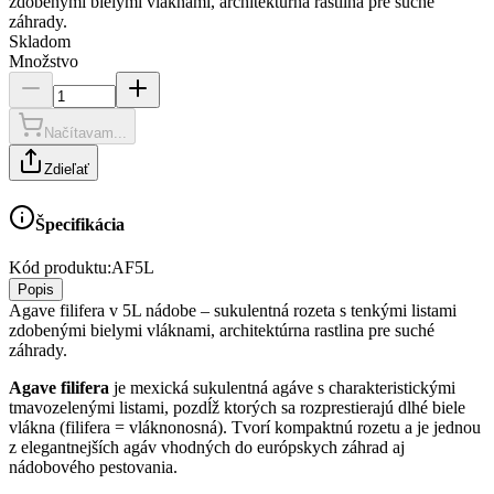
zdobenými bielymi vláknami, architektúrna rastlina pre suché
záhrady.
Skladom
Množstvo
Načítavam...
Zdieľať
Špecifikácia
Kód produktu:
AF5L
Popis
Agave filifera v 5L nádobe – sukulentná rozeta s tenkými listami
zdobenými bielymi vláknami, architektúrna rastlina pre suché
záhrady.
Agave filifera
je mexická sukulentná agáve s charakteristickými
tmavozelenými listami, pozdĺž ktorých sa rozprestierajú dlhé biele
vlákna (filifera = vláknonosná). Tvorí kompaktnú rozetu a je jednou
z elegantnejších agáv vhodných do európskych záhrad aj
nádobového pestovania.