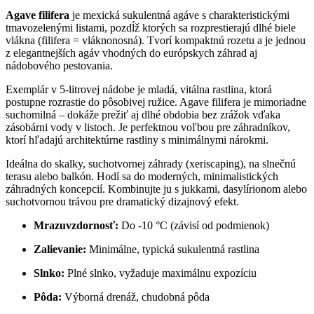
Agave filifera
je mexická sukulentná agáve s charakteristickými
tmavozelenými listami, pozdĺž ktorých sa rozprestierajú dlhé biele
vlákna (filifera = vláknonosná). Tvorí kompaktnú rozetu a je jednou
z elegantnejších agáv vhodných do európskych záhrad aj
nádobového pestovania.
Exemplár v 5-litrovej nádobe je mladá, vitálna rastlina, ktorá
postupne rozrastie do pôsobivej ružice. Agave filifera je mimoriadne
suchomilná – dokáže prežiť aj dlhé obdobia bez zrážok vďaka
zásobárni vody v listoch. Je perfektnou voľbou pre záhradníkov,
ktorí hľadajú architektúrne rastliny s minimálnymi nárokmi.
Ideálna do skalky, suchotvornej záhrady (xeriscaping), na slnečnú
terasu alebo balkón. Hodí sa do moderných, minimalistických
záhradných koncepcií. Kombinujte ju s jukkami, dasylírionom alebo
suchotvornou trávou pre dramatický dizajnový efekt.
Mrazuvzdornosť:
Do -10 °C (závisí od podmienok)
Zalievanie:
Minimálne, typická sukulentná rastlina
Slnko:
Plné slnko, vyžaduje maximálnu expozíciu
Pôda:
Výborná drenáž, chudobná pôda