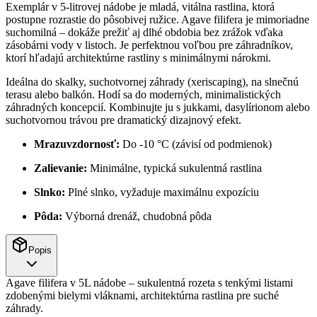
Exemplár v 5-litrovej nádobe je mladá, vitálna rastlina, ktorá
postupne rozrastie do pôsobivej ružice. Agave filifera je mimoriadne
suchomilná – dokáže prežiť aj dlhé obdobia bez zrážok vďaka
zásobárni vody v listoch. Je perfektnou voľbou pre záhradníkov,
ktorí hľadajú architektúrne rastliny s minimálnymi nárokmi.
Ideálna do skalky, suchotvornej záhrady (xeriscaping), na slnečnú
terasu alebo balkón. Hodí sa do moderných, minimalistických
záhradných koncepcií. Kombinujte ju s jukkami, dasylírionom alebo
suchotvornou trávou pre dramatický dizajnový efekt.
Mrazuvzdornosť:
Do -10 °C (závisí od podmienok)
Zalievanie:
Minimálne, typická sukulentná rastlina
Slnko:
Plné slnko, vyžaduje maximálnu expozíciu
Pôda:
Výborná drenáž, chudobná pôda
Popis
Agave filifera v 5L nádobe – sukulentná rozeta s tenkými listami
zdobenými bielymi vláknami, architektúrna rastlina pre suché
záhrady.