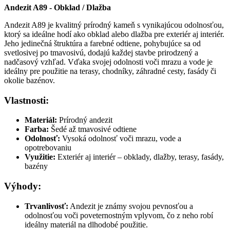
Andezit A89 - Obklad / Dlažba
Andezit A89 je kvalitný prírodný kameň s vynikajúcou odolnosťou,
ktorý sa ideálne hodí ako obklad alebo dlažba pre exteriér aj interiér.
Jeho jedinečná štruktúra a farebné odtiene, pohybujúce sa od
svetlosivej po tmavosivú, dodajú každej stavbe prirodzený a
nadčasový vzhľad. Vďaka svojej odolnosti voči mrazu a vode je
ideálny pre použitie na terasy, chodníky, záhradné cesty, fasády či
okolie bazénov.
Vlastnosti:
Materiál:
Prírodný andezit
Farba:
Šedé až tmavosivé odtiene
Odolnosť:
Vysoká odolnosť voči mrazu, vode a
opotrebovaniu
Využitie:
Exteriér aj interiér – obklady, dlažby, terasy, fasády,
bazény
Výhody:
Trvanlivosť:
Andezit je známy svojou pevnosťou a
odolnosťou voči poveternostným vplyvom, čo z neho robí
ideálny materiál na dlhodobé použitie.