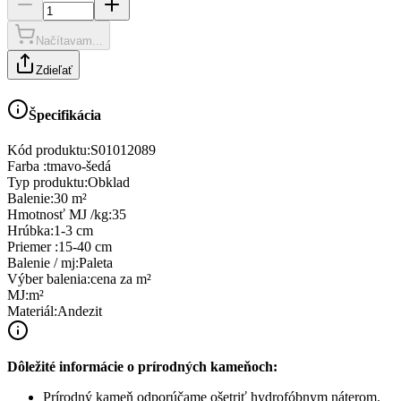
Načítavam...
Zdieľať
Špecifikácia
Kód produktu:
S01012089
Farba
:
tmavo-šedá
Typ produktu
:
Obklad
Balenie
:
30 m²
Hmotnosť MJ /kg
:
35
Hrúbka
:
1-3 cm
Priemer
:
15-40 cm
Balenie / mj
:
Paleta
Výber balenia
:
cena za m²
MJ
:
m²
Materiál
:
Andezit
Dôležité informácie o prírodných kameňoch:
Prírodný kameň odporúčame ošetriť hydrofóbnym náterom.