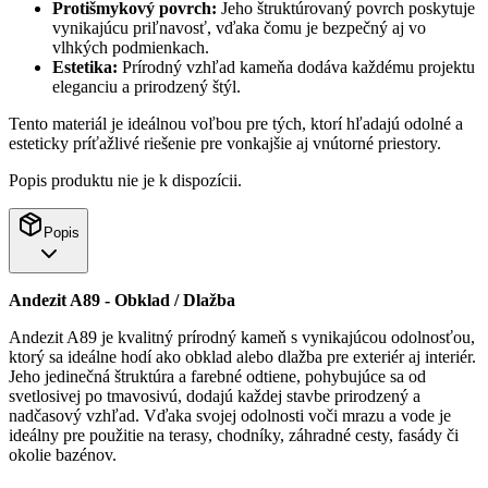
Protišmykový povrch:
Jeho štruktúrovaný povrch poskytuje
vynikajúcu priľnavosť, vďaka čomu je bezpečný aj vo
vlhkých podmienkach.
Estetika:
Prírodný vzhľad kameňa dodáva každému projektu
eleganciu a prirodzený štýl.
Tento materiál je ideálnou voľbou pre tých, ktorí hľadajú odolné a
esteticky príťažlivé riešenie pre vonkajšie aj vnútorné priestory.
Popis produktu nie je k dispozícii.
Popis
Andezit A89 - Obklad / Dlažba
Andezit A89 je kvalitný prírodný kameň s vynikajúcou odolnosťou,
ktorý sa ideálne hodí ako obklad alebo dlažba pre exteriér aj interiér.
Jeho jedinečná štruktúra a farebné odtiene, pohybujúce sa od
svetlosivej po tmavosivú, dodajú každej stavbe prirodzený a
nadčasový vzhľad. Vďaka svojej odolnosti voči mrazu a vode je
ideálny pre použitie na terasy, chodníky, záhradné cesty, fasády či
okolie bazénov.