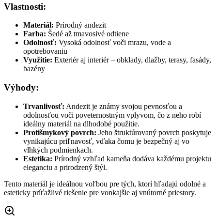
Vlastnosti:
Materiál:
Prírodný andezit
Farba:
Šedé až tmavosivé odtiene
Odolnosť:
Vysoká odolnosť voči mrazu, vode a
opotrebovaniu
Využitie:
Exteriér aj interiér – obklady, dlažby, terasy, fasády,
bazény
Výhody:
Trvanlivosť:
Andezit je známy svojou pevnosťou a
odolnosťou voči poveternostným vplyvom, čo z neho robí
ideálny materiál na dlhodobé použitie.
Protišmykový povrch:
Jeho štruktúrovaný povrch poskytuje
vynikajúcu priľnavosť, vďaka čomu je bezpečný aj vo
vlhkých podmienkach.
Estetika:
Prírodný vzhľad kameňa dodáva každému projektu
eleganciu a prirodzený štýl.
Tento materiál je ideálnou voľbou pre tých, ktorí hľadajú odolné a
esteticky príťažlivé riešenie pre vonkajšie aj vnútorné priestory.