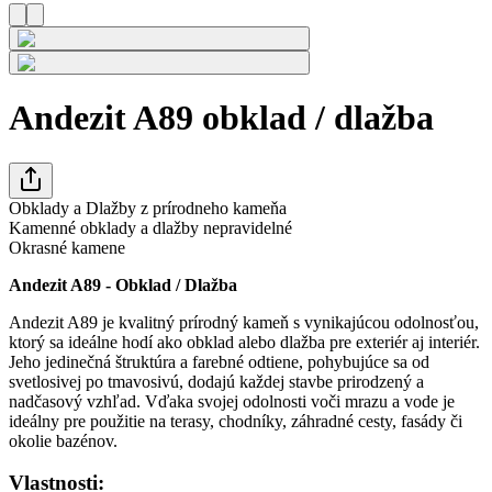
Andezit A89 obklad / dlažba
Obklady a Dlažby z prírodneho kameňa
Kamenné obklady a dlažby nepravidelné
Okrasné kamene
Andezit A89 - Obklad / Dlažba
Andezit A89 je kvalitný prírodný kameň s vynikajúcou odolnosťou,
ktorý sa ideálne hodí ako obklad alebo dlažba pre exteriér aj interiér.
Jeho jedinečná štruktúra a farebné odtiene, pohybujúce sa od
svetlosivej po tmavosivú, dodajú každej stavbe prirodzený a
nadčasový vzhľad. Vďaka svojej odolnosti voči mrazu a vode je
ideálny pre použitie na terasy, chodníky, záhradné cesty, fasády či
okolie bazénov.
Vlastnosti: