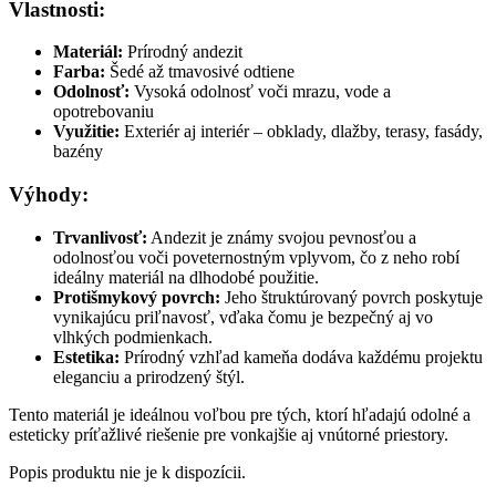
Vlastnosti:
Materiál:
Prírodný andezit
Farba:
Šedé až tmavosivé odtiene
Odolnosť:
Vysoká odolnosť voči mrazu, vode a
opotrebovaniu
Využitie:
Exteriér aj interiér – obklady, dlažby, terasy, fasády,
bazény
Výhody:
Trvanlivosť:
Andezit je známy svojou pevnosťou a
odolnosťou voči poveternostným vplyvom, čo z neho robí
ideálny materiál na dlhodobé použitie.
Protišmykový povrch:
Jeho štruktúrovaný povrch poskytuje
vynikajúcu priľnavosť, vďaka čomu je bezpečný aj vo
vlhkých podmienkach.
Estetika:
Prírodný vzhľad kameňa dodáva každému projektu
eleganciu a prirodzený štýl.
Tento materiál je ideálnou voľbou pre tých, ktorí hľadajú odolné a
esteticky príťažlivé riešenie pre vonkajšie aj vnútorné priestory.
Popis produktu nie je k dispozícii.