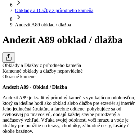
Obklady a Dlažby z prírodneho kameňa
Andezit A89 obklad / dlažba
Andezit A89 obklad / dlažba
Obklady a Dlažby z prírodneho kameňa
Kamenné obklady a dlažby nepravidelné
Okrasné kamene
Andezit A89 - Obklad / Dlažba
Andezit A89 je kvalitný prírodný kameň s vynikajúcou odolnosťou,
ktorý sa ideálne hodí ako obklad alebo dlažba pre exteriér aj interiér.
Jeho jedinečná štruktúra a farebné odtiene, pohybujúce sa od
svetlosivej po tmavosivú, dodajú každej stavbe prirodzený a
nadčasový vzhľad. Vďaka svojej odolnosti voči mrazu a vode je
ideálny pre použitie na terasy, chodníky, záhradné cesty, fasády či
okolie bazénov.