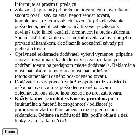
Informujte sa prosím u predajcu.
Zákazník je povinný pri preberaní tovaru tento tovar riadne
skontrolovať - stav balenia, neporušenosť tovaru,
kompletnosť a zhodu s objednávkou. V prípade zistenia
poškodenia, neúplnosti alebo iných závad je zákazník
povinný tieto ihneď oznámiť prepravcovi a predávajúcemu.
Spoločnosť
LoliGarden s.r.o.
nezodpovedá za tovar po jeho
prevzatí zákazníkom, ak zákazník neoznámil závady pri
preberaní tovaru.
Oprávnené reklamácie dodávateľ vybaví výmenou, prípadne
opravou tovaru na základe dohody so zákazníkom po
obdržaní tovaru na predajnom mieste dodávateľa. Reklamácia
musí mať písomnú podobu a musí mať priloženú
fotodokumentáciu daného poškodeného tovaru.
Dodávateľ nezodpovedá za bežné opotrebenie v dôsledku
užívania tovaru, ani za poškodenie daného tovaru
objednávateľom, alebo inou osobou po prevzatí tovaru.
Každý kameň je unikát vytvorený prírodou,
preto
štrukturálna a farebná heterogénnosť / odlišnosť je
prirodzenou vlastnosťou kameňa a nie je predmetom
reklamácie. Odtiene sa môžu totiž líšiť podľa oblasti a tiež
hĺbky, z akej sa kameň ťaží.
Popis