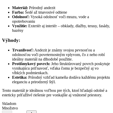
Materiál:
Prírodný andezit
Farba:
Šedé až tmavosivé odtiene
Odolnosť:
Vysoká odolnosť voči mrazu, vode a
opotrebovaniu
Využitie:
Exteriér aj interiér – obklady, dlažby, terasy, fasády,
bazény
Výhody:
Trvanlivosť:
Andezit je známy svojou pevnosťou a
odolnosťou voči poveternostným vplyvom, čo z neho robí
ideálny materiál na dlhodobé použitie.
Protišmykový povrch:
Jeho štruktúrovaný povrch poskytuje
vynikajúcu priľnavosť, vďaka čomu je bezpečný aj vo
vlhkých podmienkach.
Estetika:
Prírodný vzhľad kameňa dodáva každému projektu
eleganciu a prirodzený štýl.
Tento materiál je ideálnou voľbou pre tých, ktorí hľadajú odolné a
esteticky príťažlivé riešenie pre vonkajšie aj vnútorné priestory.
Skladom
Množstvo