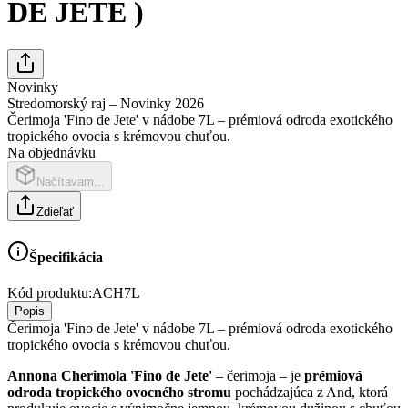
DE JETE )
Novinky
Stredomorský raj – Novinky 2026
Čerimoja 'Fino de Jete' v nádobe 7L – prémiová odroda exotického
tropického ovocia s krémovou chuťou.
Na objednávku
Načítavam...
Zdieľať
Špecifikácia
Kód produktu:
ACH7L
Popis
Čerimoja 'Fino de Jete' v nádobe 7L – prémiová odroda exotického
tropického ovocia s krémovou chuťou.
Annona Cherimola 'Fino de Jete'
– čerimoja – je
prémiová
odroda tropického ovocného stromu
pochádzajúca z And, ktorá