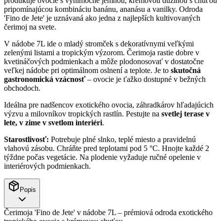
produkuje ovocie s výnimočne jemnou, krémovou dužinou s chuťou
pripomínajúcou kombináciu banánu, ananásu a vanilky. Odroda
'Fino de Jete' je uznávaná ako jedna z najlepších kultivovaných
čerimoj na svete.
V nádobe 7L ide o mladý stromček s dekoratívnymi veľkými
zelenými listami a tropickým výzorom. Čerimoja rastie dobre v
kvetináčových podmienkach a môže plodonosovať v dostatočne
veľkej nádobe pri optimálnom oslnení a teplote. Je to
skutočná
gastronomická vzácnosť
– ovocie je ťažko dostupné v bežných
obchodoch.
Ideálna pre nadšencov exotického ovocia, záhradkárov hľadajúcich
výzvu a milovníkov tropických rastlín. Pestujte na
svetlej terase v
lete, v zime v svetlom interiéri
.
Starostlivosť:
Potrebuje plné slnko, teplé miesto a pravidelnú
vlahovú zásobu. Chráňte pred teplotami pod 5 °C. Hnojte každé 2
týždne počas vegetácie. Na plodenie vyžaduje ručné opelenie v
interiérových podmienkach.
Popis
Čerimoja 'Fino de Jete' v nádobe 7L – prémiová odroda exotického