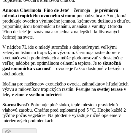
tropického ovocia s krémovou chuťou.
Annona Cherimola 'Fino de Jete'
– čerimoja – je
prémiová
odroda tropického ovocného stromu
pochádzajúca z And, ktorá
produkuje ovocie s výnimočne jemnou, krémovou dužinou s chuťou
pripomínajúcou kombináciu banánu, ananásu a vanilky. Odroda
'Fino de Jete' je uznávaná ako jedna z najlepších kultivovaných
čerimoj na svete.
V nádobe 7L ide o mladý stromček s dekoratívnymi veľkými
zelenými listami a tropickým výzorom. Čerimoja rastie dobre v
kvetináčových podmienkach a môže plodonosovať v dostatočne
veľkej nádobe pri optimálnom oslnení a teplote. Je to
skutočná
gastronomická vzácnosť
– ovocie je ťažko dostupné v bežných
obchodoch.
Ideálna pre nadšencov exotického ovocia, záhradkárov hľadajúcich
výzvu a milovníkov tropických rastlín. Pestujte na
svetlej terase v
lete, v zime v svetlom interiéri
.
Starostlivosť:
Potrebuje plné slnko, teplé miesto a pravidelnú
vlahovú zásobu. Chráňte pred teplotami pod 5 °C. Hnojte každé 2
týždne počas vegetácie. Na plodenie vyžaduje ručné opelenie v
interiérových podmienkach.