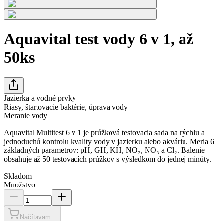
Aquavital test vody 6 v 1, až
50ks
Jazierka a vodné prvky
Riasy, štartovacie baktérie, úprava vody
Meranie vody
Aquavital Multitest 6 v 1 je prúžková testovacia sada na rýchlu a
jednoduchú kontrolu kvality vody v jazierku alebo akváriu. Meria 6
základných parametrov: pH, GH, KH, NO₂, NO₃ a Cl₂. Balenie
obsahuje až 50 testovacích prúžkov s výsledkom do jednej minúty.
Skladom
Množstvo
Načítavam...