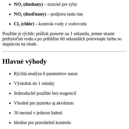
NO₂ (dusitany)
– toxické pre ryby
NO₃ (dusičnany)
– podpora rastu rias
Cl₂ (chlór)
– kontrola vody z vodovodu
Použitie je rýchle: prúžok ponorte na 1 sekundu, jemne straste
prebytočnú vodu a po približne 60 sekundách porovnajte farbu so
stupnicou na obale.
Hlavné výhody
Rýchla analýza 6 parametrov naraz
Výsledok do 1 minúty
Jednoduché použitie bez reagencií
Vhodné pre jazierko aj akvárium
50 meraní v jednom balení
Ideálne pre pravidelnú kontrolu