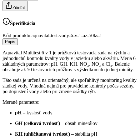
Zdieľať
Špecifikácia
Kód produktu:
aquavital-test-vody-6-v-1-az-50ks-1
Popis
Aquavital Multitest 6 v 1 je prúžková testovacia sada na rýchlu a
jednoduchú kontrolu kvality vody v jazierku alebo akváriu. Meria 6
základných parametrov: pH, GH, KH, NO₂, NO₃ a Cl₂. Balenie
obsahuje až 50 testovacích prúžkov s výsledkom do jednej minúty.
Táto sada je určená na orientačný, ale spoľahlivý monitoring kvality
sladkej vody. Vhodná najmä pre pravidelné kontroly počas sezóny,
po dopustení vody alebo pri zmene osádky rýb.
Merané parametre:
pH
– kyslosť vody
GH (celková tvrdosť)
– obsah minerálov
KH (uhličitanová tvrdosť)
– stabilita pH