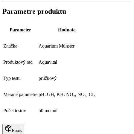
Parametre produktu
Parameter
Hodnota
Značka
Aquarium Münster
Produktový rad
Aquavital
Typ testu
prúžkový
Merané parametre
pH, GH, KH, NO₂, NO₃, Cl₂
Počet testov
50 meraní
Popis