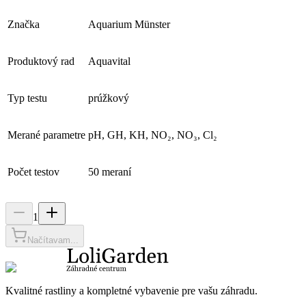
Značka
Aquarium Münster
Produktový rad
Aquavital
Typ testu
prúžkový
Merané parametre
pH, GH, KH, NO₂, NO₃, Cl₂
Počet testov
50 meraní
1
Načítavam...
Kvalitné rastliny a kompletné vybavenie pre vašu záhradu.