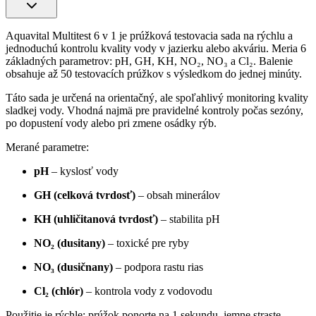
Aquavital Multitest 6 v 1 je prúžková testovacia sada na rýchlu a
jednoduchú kontrolu kvality vody v jazierku alebo akváriu. Meria 6
základných parametrov: pH, GH, KH, NO₂, NO₃ a Cl₂. Balenie
obsahuje až 50 testovacích prúžkov s výsledkom do jednej minúty.
Táto sada je určená na orientačný, ale spoľahlivý monitoring kvality
sladkej vody. Vhodná najmä pre pravidelné kontroly počas sezóny,
po dopustení vody alebo pri zmene osádky rýb.
Merané parametre:
pH
– kyslosť vody
GH (celková tvrdosť)
– obsah minerálov
KH (uhličitanová tvrdosť)
– stabilita pH
NO₂ (dusitany)
– toxické pre ryby
NO₃ (dusičnany)
– podpora rastu rias
Cl₂ (chlór)
– kontrola vody z vodovodu
Použitie je rýchle: prúžok ponorte na 1 sekundu, jemne straste