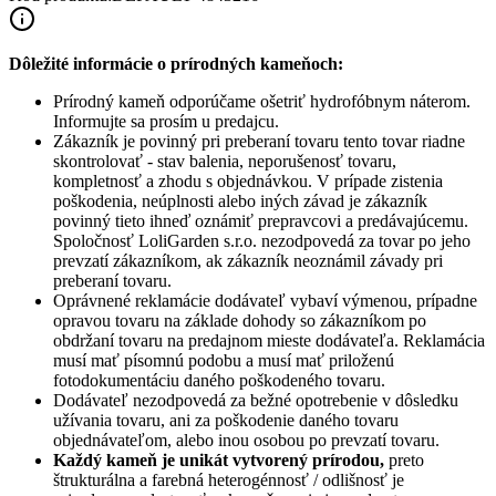
Dôležité informácie o prírodných kameňoch:
Prírodný kameň odporúčame ošetriť hydrofóbnym náterom.
Informujte sa prosím u predajcu.
Zákazník je povinný pri preberaní tovaru tento tovar riadne
skontrolovať - stav balenia, neporušenosť tovaru,
kompletnosť a zhodu s objednávkou. V prípade zistenia
poškodenia, neúplnosti alebo iných závad je zákazník
povinný tieto ihneď oznámiť prepravcovi a predávajúcemu.
Spoločnosť
LoliGarden s.r.o.
nezodpovedá za tovar po jeho
prevzatí zákazníkom, ak zákazník neoznámil závady pri
preberaní tovaru.
Oprávnené reklamácie dodávateľ vybaví výmenou, prípadne
opravou tovaru na základe dohody so zákazníkom po
obdržaní tovaru na predajnom mieste dodávateľa. Reklamácia
musí mať písomnú podobu a musí mať priloženú
fotodokumentáciu daného poškodeného tovaru.
Dodávateľ nezodpovedá za bežné opotrebenie v dôsledku
užívania tovaru, ani za poškodenie daného tovaru
objednávateľom, alebo inou osobou po prevzatí tovaru.
Každý kameň je unikát vytvorený prírodou,
preto
štrukturálna a farebná heterogénnosť / odlišnosť je