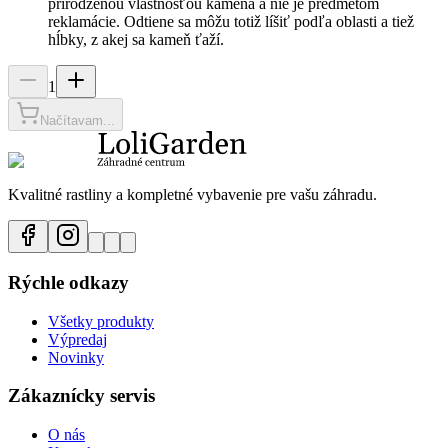
prirodzenou vlastnosťou kameňa a nie je predmetom
reklamácie. Odtiene sa môžu totiž líšiť podľa oblasti a tiež
hĺbky, z akej sa kameň ťaží.
1
Načítavam...
Kvalitné rastliny a kompletné vybavenie pre vašu záhradu.
Rýchle odkazy
Všetky produkty
Výpredaj
Novinky
Zákaznícky servis
O nás