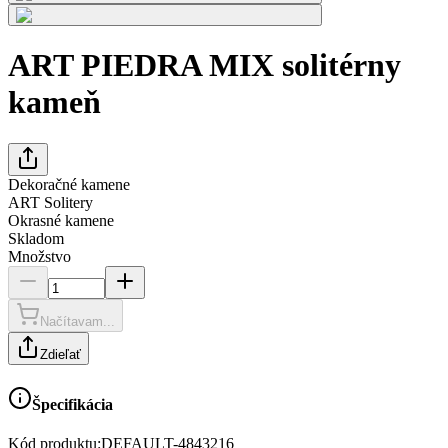
ART PIEDRA MIX solitérny
kameň
Dekoračné kamene
ART Solitery
Okrasné kamene
Skladom
Množstvo
Načítavam...
Zdieľať
Špecifikácia
Kód produktu:
DEFAULT-4843216