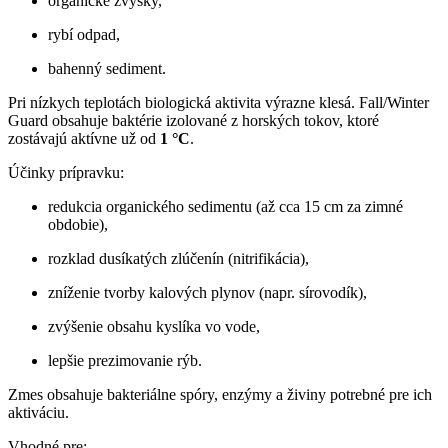
organické zvyšky,
rybí odpad,
bahenný sediment.
Pri nízkych teplotách biologická aktivita výrazne klesá. Fall/Winter
Guard obsahuje baktérie izolované z horských tokov, ktoré
zostávajú aktívne už od
1 °C
.
Účinky prípravku:
redukcia organického sedimentu (až cca 15 cm za zimné
obdobie),
rozklad dusíkatých zlúčenín (nitrifikácia),
zníženie tvorby kalových plynov (napr. sírovodík),
zvýšenie obsahu kyslíka vo vode,
lepšie prezimovanie rýb.
Zmes obsahuje bakteriálne spóry, enzýmy a živiny potrebné pre ich
aktiváciu.
Vhodné pre: