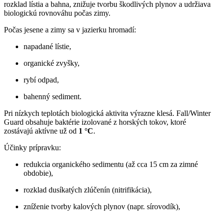
rozklad lístia a bahna, znižuje tvorbu škodlivých plynov a udržiava
biologickú rovnováhu počas zimy.
Počas jesene a zimy sa v jazierku hromadí:
napadané lístie,
organické zvyšky,
rybí odpad,
bahenný sediment.
Pri nízkych teplotách biologická aktivita výrazne klesá. Fall/Winter
Guard obsahuje baktérie izolované z horských tokov, ktoré
zostávajú aktívne už od
1 °C
.
Účinky prípravku:
redukcia organického sedimentu (až cca 15 cm za zimné
obdobie),
rozklad dusíkatých zlúčenín (nitrifikácia),
zníženie tvorby kalových plynov (napr. sírovodík),