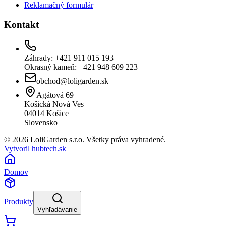
Reklamačný formulár
Kontakt
Záhrady: +421 911 015 193
Okrasný kameň: +421 948 609 223
obchod@loligarden.sk
Agátová 69
Košická Nová Ves
04014
Košice
Slovensko
© 2026 LoliGarden s.r.o. Všetky práva vyhradené.
Vytvoril hubtech.sk
Domov
Produkty
Vyhľadávanie