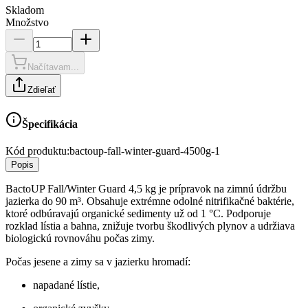
Skladom
Množstvo
Načítavam...
Zdieľať
Špecifikácia
Kód produktu:
bactoup-fall-winter-guard-4500g-1
Popis
BactoUP Fall/Winter Guard 4,5 kg je prípravok na zimnú údržbu
jazierka do 90 m³. Obsahuje extrémne odolné nitrifikačné baktérie,
ktoré odbúravajú organické sedimenty už od 1 °C. Podporuje
rozklad lístia a bahna, znižuje tvorbu škodlivých plynov a udržiava
biologickú rovnováhu počas zimy.
Počas jesene a zimy sa v jazierku hromadí:
napadané lístie,