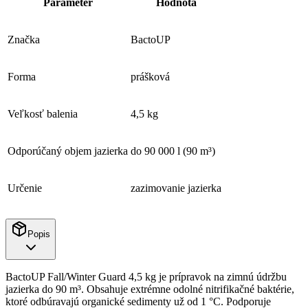
Parameter
Hodnota
Značka
BactoUP
Forma
prášková
Veľkosť balenia
4,5 kg
Odporúčaný objem jazierka
do 90 000 l (90 m³)
Určenie
zazimovanie jazierka
Popis
BactoUP Fall/Winter Guard 4,5 kg je prípravok na zimnú údržbu
jazierka do 90 m³. Obsahuje extrémne odolné nitrifikačné baktérie,
ktoré odbúravajú organické sedimenty už od 1 °C. Podporuje