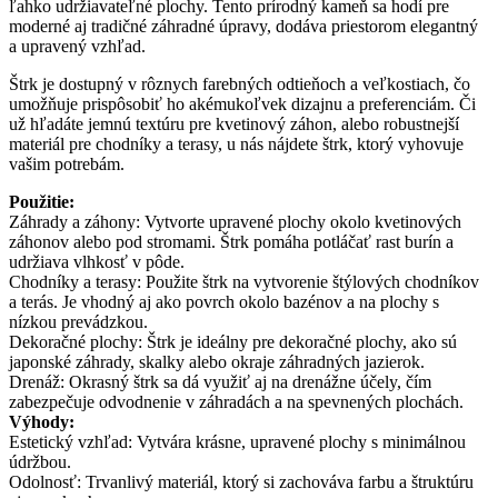
ľahko udržiavateľné plochy. Tento prírodný kameň sa hodí pre
moderné aj tradičné záhradné úpravy, dodáva priestorom elegantný
a upravený vzhľad.
Štrk je dostupný v rôznych farebných odtieňoch a veľkostiach, čo
umožňuje prispôsobiť ho akémukoľvek dizajnu a preferenciám. Či
už hľadáte jemnú textúru pre kvetinový záhon, alebo robustnejší
materiál pre chodníky a terasy, u nás nájdete štrk, ktorý vyhovuje
vašim potrebám.
Použitie:
Záhrady a záhony: Vytvorte upravené plochy okolo kvetinových
záhonov alebo pod stromami. Štrk pomáha potláčať rast burín a
udržiava vlhkosť v pôde.
Chodníky a terasy: Použite štrk na vytvorenie štýlových chodníkov
a terás. Je vhodný aj ako povrch okolo bazénov a na plochy s
nízkou prevádzkou.
Dekoračné plochy: Štrk je ideálny pre dekoračné plochy, ako sú
japonské záhrady, skalky alebo okraje záhradných jazierok.
Drenáž: Okrasný štrk sa dá využiť aj na drenážne účely, čím
zabezpečuje odvodnenie v záhradách a na spevnených plochách.
Výhody:
Estetický vzhľad: Vytvára krásne, upravené plochy s minimálnou
údržbou.
Odolnosť: Trvanlivý materiál, ktorý si zachováva farbu a štruktúru