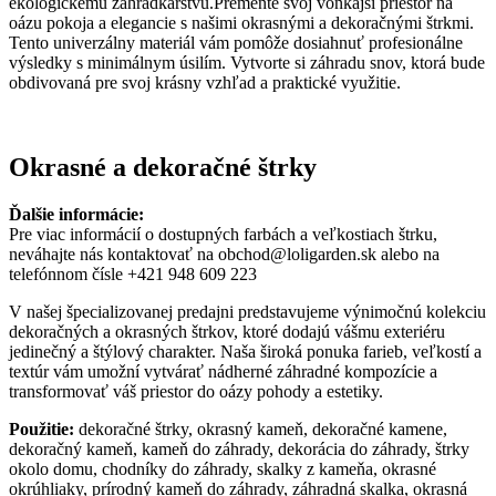
ekologickému záhradkárstvu.Premeňte svoj vonkajší priestor na
oázu pokoja a elegancie s našimi okrasnými a dekoračnými štrkmi.
Tento univerzálny materiál vám pomôže dosiahnuť profesionálne
výsledky s minimálnym úsilím. Vytvorte si záhradu snov, ktorá bude
obdivovaná pre svoj krásny vzhľad a praktické využitie.
Okrasné a dekoračné štrky
Ďalšie informácie:
Pre viac informácií o dostupných farbách a veľkostiach štrku,
neváhajte nás kontaktovať na obchod@loligarden.sk alebo na
telefónnom čísle +421 948 609 223
V našej špecializovanej predajni predstavujeme výnimočnú kolekciu
dekoračných a okrasných štrkov, ktoré dodajú vášmu exteriéru
jedinečný a štýlový charakter. Naša široká ponuka farieb, veľkostí a
textúr vám umožní vytvárať nádherné záhradné kompozície a
transformovať váš priestor do oázy pohody a estetiky.
Použitie:
dekoračné štrky, okrasný kameň, dekoračné kamene,
dekoračný kameň, kameň do záhrady, dekorácia do záhrady, štrky
okolo domu, chodníky do záhrady, skalky z kameňa, okrasné
okrúhliaky, prírodný kameň do záhrady, záhradná skalka, okrasná