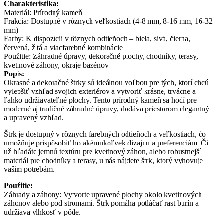
Charakteristika:
Materiál: Prírodný kameň
Frakcia: Dostupné v rôznych veľkostiach (4-8 mm, 8-16 mm, 16-32
mm)
Farby: K dispozícii v rôznych odtieňoch – biela, sivá, čierna,
červená, žltá a viacfarebné kombinácie
Použitie: Záhradné úpravy, dekoračné plochy, chodníky, terasy,
kvetinové záhony, okraje bazénov
Popis:
Okrasné a dekoračné štrky sú ideálnou voľbou pre tých, ktorí chcú
vylepšiť vzhľad svojich exteriérov a vytvoriť krásne, trvácne a
ľahko udržiavateľné plochy. Tento prírodný kameň sa hodí pre
moderné aj tradičné záhradné úpravy, dodáva priestorom elegantný
a upravený vzhľad.
Štrk je dostupný v rôznych farebných odtieňoch a veľkostiach, čo
umožňuje prispôsobiť ho akémukoľvek dizajnu a preferenciám. Či
už hľadáte jemnú textúru pre kvetinový záhon, alebo robustnejší
materiál pre chodníky a terasy, u nás nájdete štrk, ktorý vyhovuje
vašim potrebám.
Použitie:
Záhrady a záhony: Vytvorte upravené plochy okolo kvetinových
záhonov alebo pod stromami. Štrk pomáha potláčať rast burín a
udržiava vlhkosť v pôde.