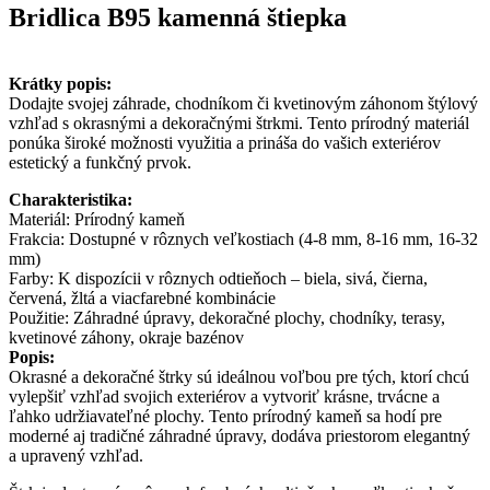
Bridlica B95 kamenná štiepka
Krátky popis:
Dodajte svojej záhrade, chodníkom či kvetinovým záhonom štýlový
vzhľad s okrasnými a dekoračnými štrkmi. Tento prírodný materiál
ponúka široké možnosti využitia a prináša do vašich exteriérov
estetický a funkčný prvok.
Charakteristika:
Materiál: Prírodný kameň
Frakcia: Dostupné v rôznych veľkostiach (4-8 mm, 8-16 mm, 16-32
mm)
Farby: K dispozícii v rôznych odtieňoch – biela, sivá, čierna,
červená, žltá a viacfarebné kombinácie
Použitie: Záhradné úpravy, dekoračné plochy, chodníky, terasy,
kvetinové záhony, okraje bazénov
Popis:
Okrasné a dekoračné štrky sú ideálnou voľbou pre tých, ktorí chcú
vylepšiť vzhľad svojich exteriérov a vytvoriť krásne, trvácne a
ľahko udržiavateľné plochy. Tento prírodný kameň sa hodí pre
moderné aj tradičné záhradné úpravy, dodáva priestorom elegantný
a upravený vzhľad.