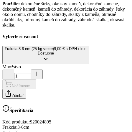
Použitie:
dekoračné štrky, okrasný kameň, dekoračné kamene,
dekoračný kameň, kameň do záhrady, dekorácia do záhrady, štrky
okolo domu, chodníky do záhrady, skalky z kameňa, okrasné
okrúhliaky, prírodný kameň do záhrady, záhradná skalka, okrasná
skalka,
Vyberte si variant
Frakcia 3-6 cm (25 kg vrece)
9,00 € s DPH / kus
Dostupné
Množstvo
Načítavam...
Zdieľať
Špecifikácia
Kód produktu:
S20024895
Frakcia
:
3-6cm