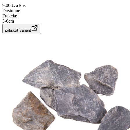
9,00 €
za
kus
Dostupné
Frakcia
:
3-6cm
Zobraziť variant