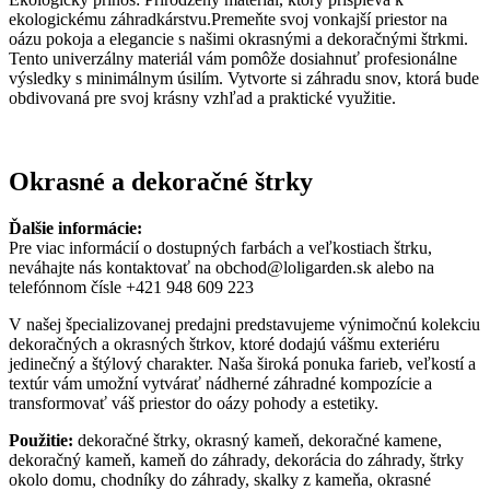
ekologickému záhradkárstvu.Premeňte svoj vonkajší priestor na
oázu pokoja a elegancie s našimi okrasnými a dekoračnými štrkmi.
Tento univerzálny materiál vám pomôže dosiahnuť profesionálne
výsledky s minimálnym úsilím. Vytvorte si záhradu snov, ktorá bude
obdivovaná pre svoj krásny vzhľad a praktické využitie.
Okrasné a dekoračné štrky
Ďalšie informácie:
Pre viac informácií o dostupných farbách a veľkostiach štrku,
neváhajte nás kontaktovať na obchod@loligarden.sk alebo na
telefónnom čísle +421 948 609 223
V našej špecializovanej predajni predstavujeme výnimočnú kolekciu
dekoračných a okrasných štrkov, ktoré dodajú vášmu exteriéru
jedinečný a štýlový charakter. Naša široká ponuka farieb, veľkostí a
textúr vám umožní vytvárať nádherné záhradné kompozície a
transformovať váš priestor do oázy pohody a estetiky.
Použitie:
dekoračné štrky, okrasný kameň, dekoračné kamene,
dekoračný kameň, kameň do záhrady, dekorácia do záhrady, štrky
okolo domu, chodníky do záhrady, skalky z kameňa, okrasné