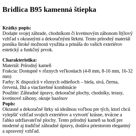
Bridlica B95 kamenná štiepka
Krátky popis:
Dodajte svojej záhrade, chodníkom či kvetinovým záhonom štýlový
vzhľad s okrasnými a dekoračnými štrkmi. Tento prírodný materiál
ponúka široké možnosti využitia a prináša do vašich exteriérov
estetický a funkčný prvok.
Charakteristika:
Materiál: Prírodný kameň
Frakcia: Dostupné v rôznych veľkostiach (4-8 mm, 8-16 mm, 16-32
mm)
Farby: K dispozícii v rôznych odtieňoch – biela, sivá, čierna,
červená, žltá a viacfarebné kombinácie
Použitie: Záhradné úpravy, dekoračné plochy, chodníky, terasy,
kvetinové záhony, okraje bazénov
Popis:
Okrasné a dekoračné štrky sú ideálnou voľbou pre tých, ktorí chcú
vylepšiť vzhľad svojich exteriérov a vytvoriť krásne, trvácne a
ľahko udržiavateľné plochy. Tento prírodný kameň sa hodí pre
moderné aj tradičné záhradné úpravy, dodáva priestorom elegantný
a upravený vzhľad.