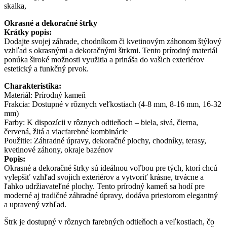
skalka,
Okrasné a dekoračné štrky
Krátky popis:
Dodajte svojej záhrade, chodníkom či kvetinovým záhonom štýlový
vzhľad s okrasnými a dekoračnými štrkmi. Tento prírodný materiál
ponúka široké možnosti využitia a prináša do vašich exteriérov
estetický a funkčný prvok.
Charakteristika:
Materiál: Prírodný kameň
Frakcia: Dostupné v rôznych veľkostiach (4-8 mm, 8-16 mm, 16-32
mm)
Farby: K dispozícii v rôznych odtieňoch – biela, sivá, čierna,
červená, žltá a viacfarebné kombinácie
Použitie: Záhradné úpravy, dekoračné plochy, chodníky, terasy,
kvetinové záhony, okraje bazénov
Popis:
Okrasné a dekoračné štrky sú ideálnou voľbou pre tých, ktorí chcú
vylepšiť vzhľad svojich exteriérov a vytvoriť krásne, trvácne a
ľahko udržiavateľné plochy. Tento prírodný kameň sa hodí pre
moderné aj tradičné záhradné úpravy, dodáva priestorom elegantný
a upravený vzhľad.
Štrk je dostupný v rôznych farebných odtieňoch a veľkostiach, čo