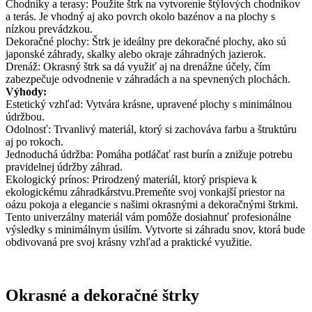
Chodníky a terasy: Použite štrk na vytvorenie štýlových chodníkov
a terás. Je vhodný aj ako povrch okolo bazénov a na plochy s
nízkou prevádzkou.
Dekoračné plochy: Štrk je ideálny pre dekoračné plochy, ako sú
japonské záhrady, skalky alebo okraje záhradných jazierok.
Drenáž: Okrasný štrk sa dá využiť aj na drenážne účely, čím
zabezpečuje odvodnenie v záhradách a na spevnených plochách.
Výhody:
Estetický vzhľad: Vytvára krásne, upravené plochy s minimálnou
údržbou.
Odolnosť: Trvanlivý materiál, ktorý si zachováva farbu a štruktúru
aj po rokoch.
Jednoduchá údržba: Pomáha potláčať rast burín a znižuje potrebu
pravidelnej údržby záhrad.
Ekologický prínos: Prirodzený materiál, ktorý prispieva k
ekologickému záhradkárstvu.Premeňte svoj vonkajší priestor na
oázu pokoja a elegancie s našimi okrasnými a dekoračnými štrkmi.
Tento univerzálny materiál vám pomôže dosiahnuť profesionálne
výsledky s minimálnym úsilím. Vytvorte si záhradu snov, ktorá bude
obdivovaná pre svoj krásny vzhľad a praktické využitie.
Okrasné a dekoračné štrky