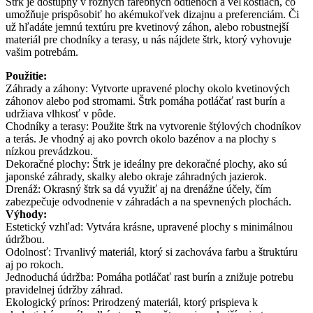
Štrk je dostupný v rôznych farebných odtieňoch a veľkostiach, čo
umožňuje prispôsobiť ho akémukoľvek dizajnu a preferenciám. Či
už hľadáte jemnú textúru pre kvetinový záhon, alebo robustnejší
materiál pre chodníky a terasy, u nás nájdete štrk, ktorý vyhovuje
vašim potrebám.
Použitie:
Záhrady a záhony: Vytvorte upravené plochy okolo kvetinových
záhonov alebo pod stromami. Štrk pomáha potláčať rast burín a
udržiava vlhkosť v pôde.
Chodníky a terasy: Použite štrk na vytvorenie štýlových chodníkov
a terás. Je vhodný aj ako povrch okolo bazénov a na plochy s
nízkou prevádzkou.
Dekoračné plochy: Štrk je ideálny pre dekoračné plochy, ako sú
japonské záhrady, skalky alebo okraje záhradných jazierok.
Drenáž: Okrasný štrk sa dá využiť aj na drenážne účely, čím
zabezpečuje odvodnenie v záhradách a na spevnených plochách.
Výhody:
Estetický vzhľad: Vytvára krásne, upravené plochy s minimálnou
údržbou.
Odolnosť: Trvanlivý materiál, ktorý si zachováva farbu a štruktúru
aj po rokoch.
Jednoduchá údržba: Pomáha potláčať rast burín a znižuje potrebu
pravidelnej údržby záhrad.
Ekologický prínos: Prirodzený materiál, ktorý prispieva k