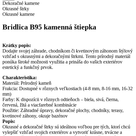
Dekoračné kamene
Okrasné štrky
Okrasné kamene
Bridlica B95 kamenná štiepka
Krátky popis:
Dodajte svojej záhrade, chodníkom či kvetinovým záhonom štýlový
vzhľad s okrasnými a dekoračnými štrkmi. Tento prírodný materiál
ponúka široké možnosti využitia a prináša do vašich exteriérov
estetický a funkčný prvok.
Charakteristika:
Materiál: Prírodný kameň
Frakcia: Dostupné v rôznych veľkostiach (4-8 mm, 8-16 mm, 16-32
mm)
Farby: K dispozícii v rôznych odtieňoch – biela, sivá, čierna,
červená, žltá a viacfarebné kombinácie
Použitie: Záhradné úpravy, dekoračné plochy, chodníky, terasy,
kvetinové záhony, okraje bazénov
Popis:
Okrasné a dekoračné štrky sú ideálnou voľbou pre tých, ktorí chcú
vylepšiť vzhľad svojich exteriérov a vytvoriť krásne, trvácne a