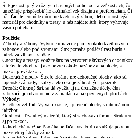
Štrk je dostupný v rôznych farebných odtieňoch a veľkostiach, čo
umožňuje prispôsobiť ho akémukoľvek dizajnu a preferenciám. Či
už hľadáte jemnú textúru pre kvetinový záhon, alebo robustnejší
materiál pre chodníky a terasy, u nás nájdete štrk, ktorý vyhovuje
vašim potrebám.
Použitie:
Záhrady a záhony: Vytvorte upravené plochy okolo kvetinových
záhonov alebo pod stromami. Štrk pomáha potláčať rast burín a
udržiava vlhkosť v pôde.
Chodníky a terasy: Použite štrk na vytvorenie štýlových chodníkov
a terás. Je vhodný aj ako povrch okolo bazénov a na plochy s
nízkou prevádzkou.
Dekoračné plochy: Štrk je ideálny pre dekoračné plochy, ako sú
japonské záhrady, skalky alebo okraje záhradných jazierok.
Drenáž: Okrasný štrk sa dá využiť aj na drenážne účely, čím
zabezpečuje odvodnenie v záhradách a na spevnených plochách.
Výhody:
Estetický vzhľad: Vytvára krásne, upravené plochy s minimálnou
údržbou.
Odolnosť: Trvanlivý materiál, ktorý si zachováva farbu a štruktúru
aj po rokoch.
Jednoduchá údržba: Pomáha potláčať rast burín a znižuje potrebu
pravidelnej údržby záhrad.
Ekologický prínos: Prirodzený materiál, ktorý prispieva k