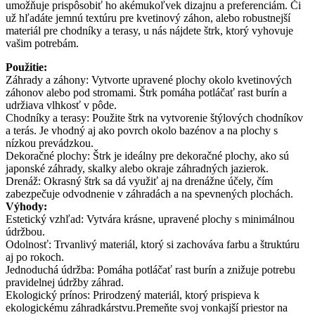
umožňuje prispôsobiť ho akémukoľvek dizajnu a preferenciám. Či
už hľadáte jemnú textúru pre kvetinový záhon, alebo robustnejší
materiál pre chodníky a terasy, u nás nájdete štrk, ktorý vyhovuje
vašim potrebám.
Použitie:
Záhrady a záhony: Vytvorte upravené plochy okolo kvetinových
záhonov alebo pod stromami. Štrk pomáha potláčať rast burín a
udržiava vlhkosť v pôde.
Chodníky a terasy: Použite štrk na vytvorenie štýlových chodníkov
a terás. Je vhodný aj ako povrch okolo bazénov a na plochy s
nízkou prevádzkou.
Dekoračné plochy: Štrk je ideálny pre dekoračné plochy, ako sú
japonské záhrady, skalky alebo okraje záhradných jazierok.
Drenáž: Okrasný štrk sa dá využiť aj na drenážne účely, čím
zabezpečuje odvodnenie v záhradách a na spevnených plochách.
Výhody:
Estetický vzhľad: Vytvára krásne, upravené plochy s minimálnou
údržbou.
Odolnosť: Trvanlivý materiál, ktorý si zachováva farbu a štruktúru
aj po rokoch.
Jednoduchá údržba: Pomáha potláčať rast burín a znižuje potrebu
pravidelnej údržby záhrad.
Ekologický prínos: Prirodzený materiál, ktorý prispieva k
ekologickému záhradkárstvu.Premeňte svoj vonkajší priestor na