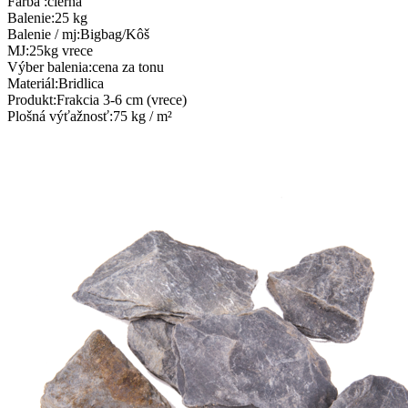
Farba
:
čierna
Balenie
:
25 kg
Balenie / mj
:
Bigbag/Kôš
MJ
:
25kg vrece
Výber balenia
:
cena za tonu
Materiál
:
Bridlica
Produkt
:
Frakcia 3-6 cm (vrece)
Plošná výťažnosť
:
75 kg / m²