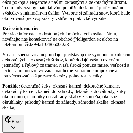
oázu pokoja a elegancie s našimi okrasnými a dekoračnými štrkmi.
Tento univerzálny materiál vám pomôže dosiahnuť profesionálne
výsledky s minimálnym úsilím. Vytvorte si záhradu snov, ktorá bude
obdivovaná pre svoj krásny vzhľad a praktické využitie.
Ďalšie informácie:
Pre viac informácií o dostupných farbách a veľkostiach štrku,
neváhajte nás kontaktovať na obchod@loligarden.sk alebo na
telefónnom čísle +421 948 609 223
V našej špecializovanej predajni predstavujeme výnimočnú kolekciu
dekoračných a okrasných štrkov, ktoré dodajú vášmu exteriéru
jedinečný a štýlový charakter. Naša široká ponuka farieb, veľkostí a
textúr vám umožní vytvárať nádherné záhradné kompozície a
transformovať váš priestor do oázy pohody a estetiky.
Použitie:
dekoračné štrky, okrasný kameň, dekoračné kamene,
dekoračný kameň, kameň do záhrady, dekorácia do záhrady, štrky
okolo domu, chodníky do záhrady, skalky z kameňa, okrasné
okrúhliaky, prírodný kameň do záhrady, záhradná skalka, okrasná
skalka,
Popis