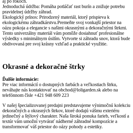
aj po rokoch.
Jednoduchá údržba: Pomáha potláčať rast burín a znižuje potrebu
pravidelnej údržby záhrad.
Ekologický prínos: Prirodzený materiál, ktorý prispieva k
ekologickému záhradkárstvu.Premeňte svoj vonkajší priestor na
oázu pokoja a elegancie s našimi okrasnými a dekoračnými štrkmi.
Tento univerzálny materiál vám pomôže dosiahnuť profesionálne
výsledky s minimálnym úsilím. Vytvorte si záhradu snov, ktorá bude
obdivovaná pre svoj krásny vzhľad a praktické využitie.
Okrasné a dekoračné štrky
Ďalšie informácie:
Pre viac informácií o dostupných farbách a veľkostiach štrku,
neváhajte nás kontaktovať na obchod@loligarden.sk alebo na
telefónnom čísle +421 948 609 223
V našej špecializovanej predajni predstavujeme výnimočnú kolekciu
dekoračných a okrasných štrkov, ktoré dodajú vášmu exteriéru
jedinečný a štýlový charakter. Naša široká ponuka farieb, veľkostí a
textúr vám umožní vytvárať nádherné záhradné kompozície a
transformovať váš priestor do oázy pohody a estetiky.