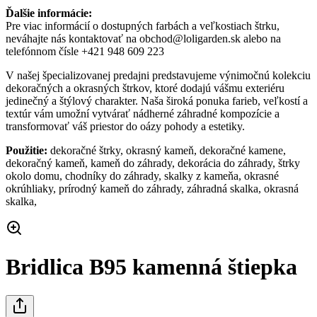
Ďalšie informácie:
Pre viac informácií o dostupných farbách a veľkostiach štrku,
neváhajte nás kontaktovať na obchod@loligarden.sk alebo na
telefónnom čísle +421 948 609 223
V našej špecializovanej predajni predstavujeme výnimočnú kolekciu
dekoračných a okrasných štrkov, ktoré dodajú vášmu exteriéru
jedinečný a štýlový charakter. Naša široká ponuka farieb, veľkostí a
textúr vám umožní vytvárať nádherné záhradné kompozície a
transformovať váš priestor do oázy pohody a estetiky.
Použitie:
dekoračné štrky, okrasný kameň, dekoračné kamene,
dekoračný kameň, kameň do záhrady, dekorácia do záhrady, štrky
okolo domu, chodníky do záhrady, skalky z kameňa, okrasné
okrúhliaky, prírodný kameň do záhrady, záhradná skalka, okrasná
skalka,
Bridlica B95 kamenná štiepka