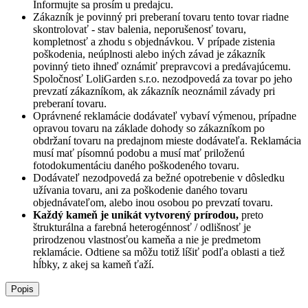
Informujte sa prosím u predajcu.
Zákazník je povinný pri preberaní tovaru tento tovar riadne
skontrolovať - stav balenia, neporušenosť tovaru,
kompletnosť a zhodu s objednávkou. V prípade zistenia
poškodenia, neúplnosti alebo iných závad je zákazník
povinný tieto ihneď oznámiť prepravcovi a predávajúcemu.
Spoločnosť
LoliGarden s.r.o.
nezodpovedá za tovar po jeho
prevzatí zákazníkom, ak zákazník neoznámil závady pri
preberaní tovaru.
Oprávnené reklamácie dodávateľ vybaví výmenou, prípadne
opravou tovaru na základe dohody so zákazníkom po
obdržaní tovaru na predajnom mieste dodávateľa. Reklamácia
musí mať písomnú podobu a musí mať priloženú
fotodokumentáciu daného poškodeného tovaru.
Dodávateľ nezodpovedá za bežné opotrebenie v dôsledku
užívania tovaru, ani za poškodenie daného tovaru
objednávateľom, alebo inou osobou po prevzatí tovaru.
Každý kameň je unikát vytvorený prírodou,
preto
štrukturálna a farebná heterogénnosť / odlišnosť je
prirodzenou vlastnosťou kameňa a nie je predmetom
reklamácie. Odtiene sa môžu totiž líšiť podľa oblasti a tiež
hĺbky, z akej sa kameň ťaží.
Popis