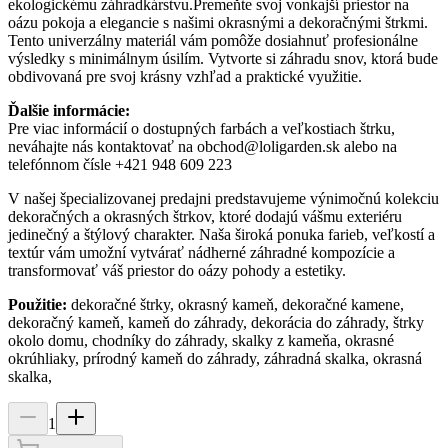
ekologickému záhradkárstvu.Premeňte svoj vonkajší priestor na
oázu pokoja a elegancie s našimi okrasnými a dekoračnými štrkmi.
Tento univerzálny materiál vám pomôže dosiahnuť profesionálne
výsledky s minimálnym úsilím. Vytvorte si záhradu snov, ktorá bude
obdivovaná pre svoj krásny vzhľad a praktické využitie.
Ďalšie informácie:
Pre viac informácií o dostupných farbách a veľkostiach štrku,
neváhajte nás kontaktovať na obchod@loligarden.sk alebo na
telefónnom čísle +421 948 609 223
V našej špecializovanej predajni predstavujeme výnimočnú kolekciu
dekoračných a okrasných štrkov, ktoré dodajú vášmu exteriéru
jedinečný a štýlový charakter. Naša široká ponuka farieb, veľkostí a
textúr vám umožní vytvárať nádherné záhradné kompozície a
transformovať váš priestor do oázy pohody a estetiky.
Použitie:
dekoračné štrky, okrasný kameň, dekoračné kamene,
dekoračný kameň, kameň do záhrady, dekorácia do záhrady, štrky
okolo domu, chodníky do záhrady, skalky z kameňa, okrasné
okrúhliaky, prírodný kameň do záhrady, záhradná skalka, okrasná
skalka,
1