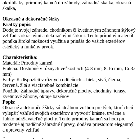
okrúhliaky, prírodný kameň do záhrady, záhradná skalka, okrasná
skalka,
Okrasné a dekoračné štrky
Krátky popis:
Dodajte svojej záhrade, chodníkom či kvetinovým záhonom štýlový
vzhľad s okrasnými a dekoračnými štrkmi. Tento prírodný materiál
ponúka široké možnosti využitia a prináša do vašich exteriérov
estetický a funkčný prvok.
Charakteristika:
Materiál: Prírodný kameň
Frakcia: Dostupné v rôznych veľkostiach (4-8 mm, 8-16 mm, 16-32
mm)
Farby: K dispozícii v rôznych odtieňoch – biela, sivá, čierna,
červená, žltá a viacfarebné kombinácie
Použitie: Záhradné úpravy, dekoračné plochy, chodníky, terasy,
kvetinové záhony, okraje bazénov
Popis:
Okrasné a dekoračné štrky sú ideálnou voľbou pre tých, ktorí chcú
vylepšiť vzhľad svojich exteriérov a vytvoriť krásne, trvácne a
ľahko udržiavateľné plochy. Tento prírodný kameň sa hodí pre
moderné aj tradičné záhradné úpravy, dodáva priestorom elegantný
a upravený vzhľad.