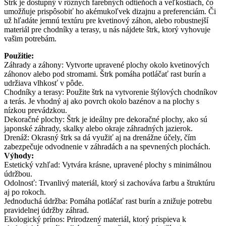
Štrk je dostupný v rôznych farebných odtieňoch a veľkostiach, čo
umožňuje prispôsobiť ho akémukoľvek dizajnu a preferenciám. Či
už hľadáte jemnú textúru pre kvetinový záhon, alebo robustnejší
materiál pre chodníky a terasy, u nás nájdete štrk, ktorý vyhovuje
vašim potrebám.
Použitie:
Záhrady a záhony: Vytvorte upravené plochy okolo kvetinových
záhonov alebo pod stromami. Štrk pomáha potláčať rast burín a
udržiava vlhkosť v pôde.
Chodníky a terasy: Použite štrk na vytvorenie štýlových chodníkov
a terás. Je vhodný aj ako povrch okolo bazénov a na plochy s
nízkou prevádzkou.
Dekoračné plochy: Štrk je ideálny pre dekoračné plochy, ako sú
japonské záhrady, skalky alebo okraje záhradných jazierok.
Drenáž: Okrasný štrk sa dá využiť aj na drenážne účely, čím
zabezpečuje odvodnenie v záhradách a na spevnených plochách.
Výhody:
Estetický vzhľad: Vytvára krásne, upravené plochy s minimálnou
údržbou.
Odolnosť: Trvanlivý materiál, ktorý si zachováva farbu a štruktúru
aj po rokoch.
Jednoduchá údržba: Pomáha potláčať rast burín a znižuje potrebu
pravidelnej údržby záhrad.
Ekologický prínos: Prirodzený materiál, ktorý prispieva k