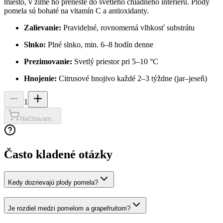
miesto, v zime ho preneste do svetlého chladného interiéru. Plody
pomela sú bohaté na vitamín C a antioxidanty.
Zalievanie:
Pravidelné, rovnomerná vlhkosť substrátu
Slnko:
Plné slnko, min. 6–8 hodín denne
Prezimovanie:
Svetlý priestor pri 5–10 °C
Hnojenie:
Citrusové hnojivo každé 2–3 týždne (jar–jeseň)
1
Načítavam...
Často kladené otázky
Kedy dozrievajú plody pomela?
Je rozdiel medzi pomelom a grapefruitom?