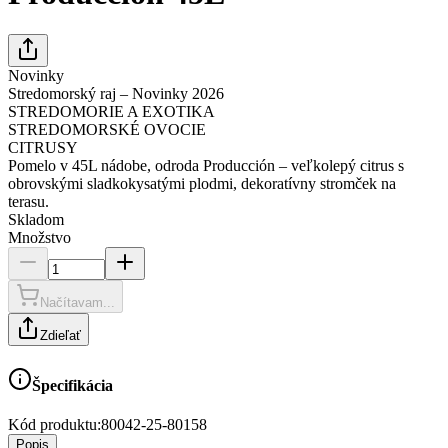
Novinky
Stredomorský raj – Novinky 2026
STREDOMORIE A EXOTIKA
STREDOMORSKÉ OVOCIE
CITRUSY
Pomelo v 45L nádobe, odroda Producción – veľkolepý citrus s
obrovskými sladkokysatými plodmi, dekoratívny stromček na
terasu.
Skladom
Množstvo
Načítavam...
Zdieľať
Špecifikácia
Kód produktu:
80042-25-80158
Popis