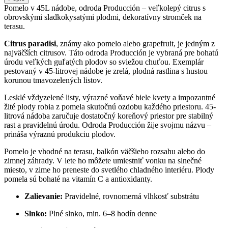
Pomelo v 45L nádobe, odroda Producción – veľkolepý citrus s
obrovskými sladkokysatými plodmi, dekoratívny stromček na
terasu.
Citrus paradisi
, známy ako pomelo alebo grapefruit, je jedným z
najväčších citrusov. Táto odroda Producción je vybraná pre bohatú
úrodu veľkých guľatých plodov so sviežou chuťou. Exemplár
pestovaný v 45-litrovej nádobe je zrelá, plodná rastlina s hustou
korunou tmavozelených listov.
Lesklé vždyzelené listy, výrazné voňavé biele kvety a impozantné
žlté plody robia z pomela skutočnú ozdobu každého priestoru. 45-
litrová nádoba zaručuje dostatočný koreňový priestor pre stabilný
rast a pravidelnú úrodu. Odroda Producción žije svojmu názvu –
prináša výraznú produkciu plodov.
Pomelo je vhodné na terasu, balkón väčšieho rozsahu alebo do
zimnej záhrady. V lete ho môžete umiestniť vonku na slnečné
miesto, v zime ho preneste do svetlého chladného interiéru. Plody
pomela sú bohaté na vitamín C a antioxidanty.
Zalievanie:
Pravidelné, rovnomerná vlhkosť substrátu
Slnko:
Plné slnko, min. 6–8 hodín denne