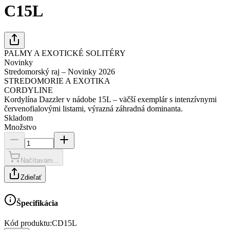
C15L
PALMY A EXOTICKÉ SOLITÉRY
Novinky
Stredomorský raj – Novinky 2026
STREDOMORIE A EXOTIKA
CORDYLINE
Kordylína Dazzler v nádobe 15L – väčší exemplár s intenzívnymi
červenofialovými listami, výrazná záhradná dominanta.
Skladom
Množstvo
Načítavam...
Zdieľať
Špecifikácia
Kód produktu:
CD15L