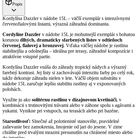
Popis
Kordylína Dazzler v nádobe 15L – väčší exemplár s intenzívnymi
červenofialovými listami, výrazná záhradná dominanta.
Cordyline Dazzler
v nádobe 15L je mohutnejší exemplár s bohatou
korunou
dlhých, dramaticky sfarbených listov v odtieňoch
červenej, fialovej a bronzovej
. Vďaka väčšej nádobe je rastlina
stabilnejšia a odolnejšia – ideálna pre terasy, záhradné kompozície i
atraktívne vstupné partie.
Kordylína Dazzler vnáša do záhrady tropický nádych a výrazný
farebný kontrast. Jej listy si zachovávajú intenzitu farby po celý rok,
takže dekoruje záhradu nielen v lete. Väčší objem substrátu v
nádobe 15L zaručuje lepšiu stabilitu rastliny aj v exponovaných
polohách.
Využite ju ako
solitérnu rastlinu v dizajnovom kvetináči
, v
kombinácii s trstinovitými trávami alebo v záhone spolu s agávami a
yukami. Vynikne pri vstupoch, na terasách alebo pri bazéne.
Starostlivosť:
Slnečné až polotienisté stanovište, pravidelné
zalievanie bez zamokrenia, hnojenie od jari do jesene. V zime
chráňte pred trvalými mrazmi presunutím na chránené miesto alebo
do interiéru.