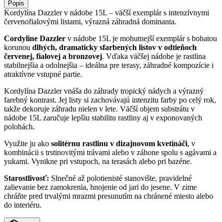
Popis
Kordylína Dazzler v nádobe 15L – väčší exemplár s intenzívnymi
červenofialovými listami, výrazná záhradná dominanta.
Cordyline Dazzler
v nádobe 15L je mohutnejší exemplár s bohatou
korunou
dlhých, dramaticky sfarbených listov v odtieňoch
červenej, fialovej a bronzovej
. Vďaka väčšej nádobe je rastlina
stabilnejšia a odolnejšia – ideálna pre terasy, záhradné kompozície i
atraktívne vstupné partie.
Kordylína Dazzler vnáša do záhrady tropický nádych a výrazný
farebný kontrast. Jej listy si zachovávajú intenzitu farby po celý rok,
takže dekoruje záhradu nielen v lete. Väčší objem substrátu v
nádobe 15L zaručuje lepšiu stabilitu rastliny aj v exponovaných
polohách.
Využite ju ako
solitérnu rastlinu v dizajnovom kvetináči
, v
kombinácii s trstinovitými trávami alebo v záhone spolu s agávami a
yukami. Vynikne pri vstupoch, na terasách alebo pri bazéne.
Starostlivosť:
Slnečné až polotienisté stanovište, pravidelné
zalievanie bez zamokrenia, hnojenie od jari do jesene. V zime
chráňte pred trvalými mrazmi presunutím na chránené miesto alebo
do interiéru.