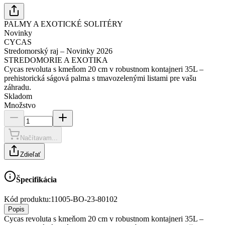
PALMY A EXOTICKÉ SOLITÉRY
Novinky
CYCAS
Stredomorský raj – Novinky 2026
STREDOMORIE A EXOTIKA
Cycas revoluta s kmeňom 20 cm v robustnom kontajneri 35L –
prehistorická ságová palma s tmavozelenými listami pre vašu
záhradu.
Skladom
Množstvo
Načítavam...
Zdieľať
Špecifikácia
Kód produktu:
11005-BO-23-80102
Popis
Cycas revoluta s kmeňom 20 cm v robustnom kontajneri 35L –