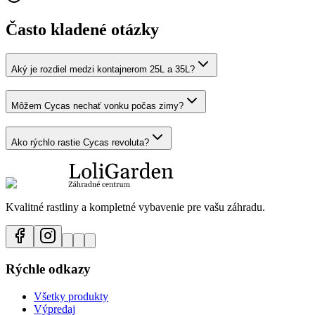
Často kladené otázky
Aký je rozdiel medzi kontajnerom 25L a 35L?
Môžem Cycas nechať vonku počas zimy?
Ako rýchlo rastie Cycas revoluta?
Kvalitné rastliny a kompletné vybavenie pre vašu záhradu.
Rýchle odkazy
Všetky produkty
Výpredaj