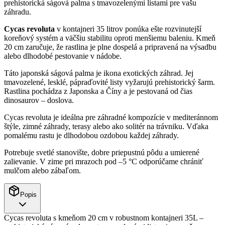
prehistorická ságová palma s tmavozelenými listami pre vašu
záhradu.
Cycas revoluta
v kontajneri 35 litrov ponúka ešte rozvinutejší
koreňový systém a väčšiu stabilitu oproti menšiemu baleniu. Kmeň
20 cm zaručuje, že rastlina je plne dospelá a pripravená na výsadbu
alebo dlhodobé pestovanie v nádobe.
Táto japonská ságová palma je ikona exotických záhrad. Jej
tmavozelené, lesklé, pápraďovité listy vyžarujú prehistorický šarm.
Rastlina pochádza z Japonska a Číny a je pestovaná od čias
dinosaurov – doslova.
Cycas revoluta je ideálna pre záhradné kompozície v mediteránnom
štýle, zimné záhrady, terasy alebo ako solitér na trávniku. Vďaka
pomalému rastu je dlhodobou ozdobou každej záhrady.
Potrebuje svetlé stanovište, dobre priepustnú pôdu a umierené
zalievanie. V zime pri mrazoch pod –5 °C odporúčame chrániť
mulčom alebo zábaľom.
Popis
Cycas revoluta s kmeňom 20 cm v robustnom kontajneri 35L –