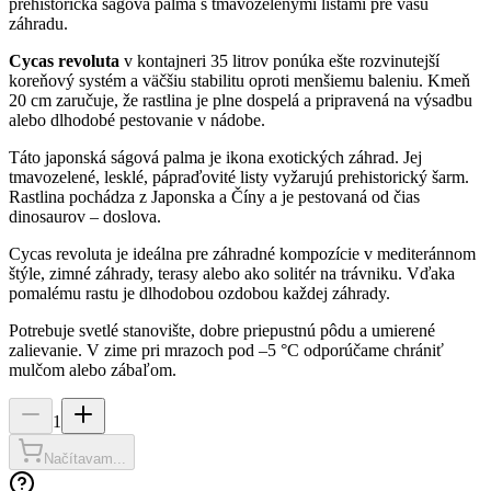
prehistorická ságová palma s tmavozelenými listami pre vašu
záhradu.
Cycas revoluta
v kontajneri 35 litrov ponúka ešte rozvinutejší
koreňový systém a väčšiu stabilitu oproti menšiemu baleniu. Kmeň
20 cm zaručuje, že rastlina je plne dospelá a pripravená na výsadbu
alebo dlhodobé pestovanie v nádobe.
Táto japonská ságová palma je ikona exotických záhrad. Jej
tmavozelené, lesklé, pápraďovité listy vyžarujú prehistorický šarm.
Rastlina pochádza z Japonska a Číny a je pestovaná od čias
dinosaurov – doslova.
Cycas revoluta je ideálna pre záhradné kompozície v mediteránnom
štýle, zimné záhrady, terasy alebo ako solitér na trávniku. Vďaka
pomalému rastu je dlhodobou ozdobou každej záhrady.
Potrebuje svetlé stanovište, dobre priepustnú pôdu a umierené
zalievanie. V zime pri mrazoch pod –5 °C odporúčame chrániť
mulčom alebo zábaľom.
1
Načítavam...