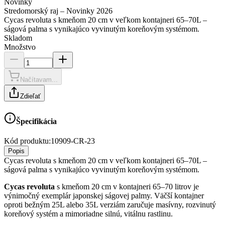
Novinky
Stredomorský raj – Novinky 2026
Cycas revoluta s kmeňom 20 cm v veľkom kontajneri 65–70L –
ságová palma s vynikajúco vyvinutým koreňovým systémom.
Skladom
Množstvo
Načítavam...
Zdieľať
Špecifikácia
Kód produktu:
10909-CR-23
Popis
Cycas revoluta s kmeňom 20 cm v veľkom kontajneri 65–70L –
ságová palma s vynikajúco vyvinutým koreňovým systémom.
Cycas revoluta
s kmeňom 20 cm v kontajneri 65–70 litrov je
výnimočný exemplár japonskej ságovej palmy. Väčší kontajner
oproti bežným 25L alebo 35L verziám zaručuje masívny, rozvinutý
koreňový systém a mimoriadne silnú, vitálnu rastlinu.