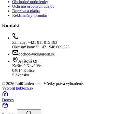
Obchodné podmienky
Ochrana osobných údajov
Doprava a platba
Reklamačný formulár
Kontakt
Záhrady: +421 911 015 193
Okrasný kameň: +421 948 609 223
obchod@loligarden.sk
Agátová 69
Košická Nová Ves
04014
Košice
Slovensko
© 2026 LoliGarden s.r.o. Všetky práva vyhradené.
Vytvoril hubtech.sk
Domov