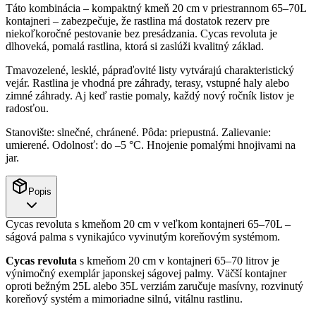
Táto kombinácia – kompaktný kmeň 20 cm v priestrannom 65–70L
kontajneri – zabezpečuje, že rastlina má dostatok rezerv pre
niekoľkoročné pestovanie bez presádzania. Cycas revoluta je
dlhoveká, pomalá rastlina, ktorá si zaslúži kvalitný základ.
Tmavozelené, lesklé, pápraďovité listy vytvárajú charakteristický
vejár. Rastlina je vhodná pre záhrady, terasy, vstupné haly alebo
zimné záhrady. Aj keď rastie pomaly, každý nový ročník listov je
radosťou.
Stanovište: slnečné, chránené. Pôda: priepustná. Zalievanie:
umierené. Odolnosť: do –5 °C. Hnojenie pomalými hnojivami na
jar.
Popis
Cycas revoluta s kmeňom 20 cm v veľkom kontajneri 65–70L –
ságová palma s vynikajúco vyvinutým koreňovým systémom.
Cycas revoluta
s kmeňom 20 cm v kontajneri 65–70 litrov je
výnimočný exemplár japonskej ságovej palmy. Väčší kontajner
oproti bežným 25L alebo 35L verziám zaručuje masívny, rozvinutý
koreňový systém a mimoriadne silnú, vitálnu rastlinu.