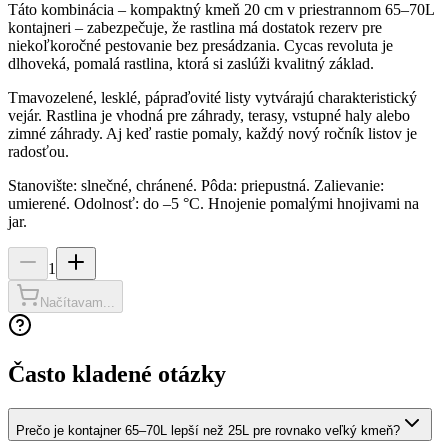
Táto kombinácia – kompaktný kmeň 20 cm v priestrannom 65–70L
kontajneri – zabezpečuje, že rastlina má dostatok rezerv pre
niekoľkoročné pestovanie bez presádzania. Cycas revoluta je
dlhoveká, pomalá rastlina, ktorá si zaslúži kvalitný základ.
Tmavozelené, lesklé, pápraďovité listy vytvárajú charakteristický
vejár. Rastlina je vhodná pre záhrady, terasy, vstupné haly alebo
zimné záhrady. Aj keď rastie pomaly, každý nový ročník listov je
radosťou.
Stanovište: slnečné, chránené. Pôda: priepustná. Zalievanie:
umierené. Odolnosť: do –5 °C. Hnojenie pomalými hnojivami na
jar.
1
Načítavam...
Často kladené otázky
Prečo je kontajner 65–70L lepší než 25L pre rovnako veľký kmeň?