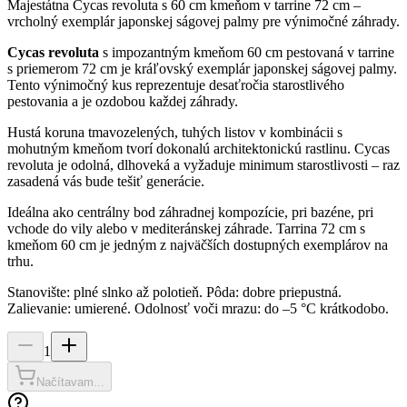
Majestátna Cycas revoluta s 60 cm kmeňom v tarrine 72 cm –
vrcholný exemplár japonskej ságovej palmy pre výnimočné záhrady.
Cycas revoluta
s impozantným kmeňom 60 cm pestovaná v tarrine
s priemerom 72 cm je kráľovský exemplár japonskej ságovej palmy.
Tento výnimočný kus reprezentuje desaťročia starostlivého
pestovania a je ozdobou každej záhrady.
Hustá koruna tmavozelených, tuhých listov v kombinácii s
mohutným kmeňom tvorí dokonalú architektonickú rastlinu. Cycas
revoluta je odolná, dlhoveká a vyžaduje minimum starostlivosti – raz
zasadená vás bude tešiť generácie.
Ideálna ako centrálny bod záhradnej kompozície, pri bazéne, pri
vchode do vily alebo v mediteránskej záhrade. Tarrina 72 cm s
kmeňom 60 cm je jedným z najväčších dostupných exemplárov na
trhu.
Stanovište: plné slnko až polotieň. Pôda: dobre priepustná.
Zalievanie: umierené. Odolnosť voči mrazu: do –5 °C krátkodobo.
1
Načítavam...