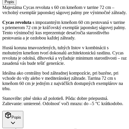
Popis
Majestátna Cycas revoluta s 60 cm kmeňom v tarrine 72 cm –
vrcholný exemplár japonskej ságovej palmy pre výnimočné záhrady.
Cycas revoluta
s impozantným kmeňom 60 cm pestovaná v tarrine
s priemerom 72 cm je kráľovský exemplár japonskej ságovej palmy.
Tento výnimočný kus reprezentuje desaťročia starostlivého
pestovania a je ozdobou každej záhrady.
Hustá koruna tmavozelených, tuhých listov v kombinácii s
mohutným kmeňom tvorí dokonalú architektonickú rastlinu. Cycas
revoluta je odolná, dlhoveká a vyžaduje minimum starostlivosti – raz
zasadená vás bude tešiť generácie.
Ideálna ako centrálny bod záhradnej kompozície, pri bazéne, pri
vchode do vily alebo v mediteránskej záhrade. Tarrina 72 cm s
kmeňom 60 cm je jedným z najväčších dostupných exemplárov na
trhu.
Stanovište: plné slnko až polotieň. Pôda: dobre priepustná.
Zalievanie: umierené. Odolnosť voči mrazu: do –5 °C krátkodobo.
Popis