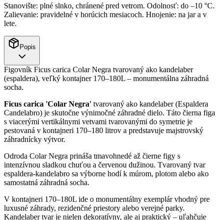
Stanovište: plné slnko, chránené pred vetrom. Odolnosť: do –10 °C.
Zalievanie: pravidelné v horúcich mesiacoch. Hnojenie: na jar a v
lete.
Popis
Figovník Ficus carica Colar Negra tvarovaný ako kandelaber
(espaldera), veľký kontajner 170–180L – monumentálna záhradná
socha.
Ficus carica 'Colar Negra'
tvarovaný ako kandelaber (Espaldera
Candelabro) je skutočne výnimočné záhradné dielo. Táto čierna figa
s viacerými vertikálnymi vetvami tvarovanými do symetrie je
pestovaná v kontajneri 170–180 litrov a predstavuje majstrovský
záhradnícky výtvor.
Odroda Colar Negra prináša tmavohnedé až čierne figy s
intenzívnou sladkou chuťou a červenou dužinou. Tvarovaný tvar
espaldera-kandelabro sa výborne hodí k múrom, plotom alebo ako
samostatná záhradná socha.
V kontajneri 170–180L ide o monumentálny exemplár vhodný pre
luxusné záhrady, rezidenčné priestory alebo verejné parky.
Kandelaber tvar je nielen dekoratívny, ale aj praktický – uľahčuje