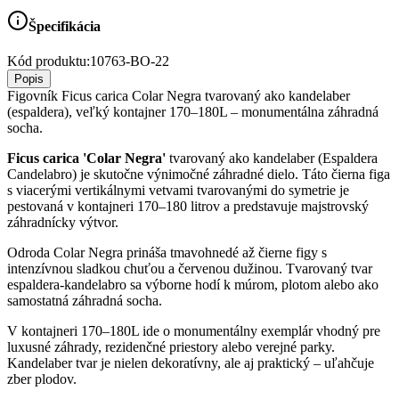
Špecifikácia
Kód produktu:
10763-BO-22
Popis
Figovník Ficus carica Colar Negra tvarovaný ako kandelaber
(espaldera), veľký kontajner 170–180L – monumentálna záhradná
socha.
Ficus carica 'Colar Negra'
tvarovaný ako kandelaber (Espaldera
Candelabro) je skutočne výnimočné záhradné dielo. Táto čierna figa
s viacerými vertikálnymi vetvami tvarovanými do symetrie je
pestovaná v kontajneri 170–180 litrov a predstavuje majstrovský
záhradnícky výtvor.
Odroda Colar Negra prináša tmavohnedé až čierne figy s
intenzívnou sladkou chuťou a červenou dužinou. Tvarovaný tvar
espaldera-kandelabro sa výborne hodí k múrom, plotom alebo ako
samostatná záhradná socha.
V kontajneri 170–180L ide o monumentálny exemplár vhodný pre
luxusné záhrady, rezidenčné priestory alebo verejné parky.
Kandelaber tvar je nielen dekoratívny, ale aj praktický – uľahčuje
zber plodov.