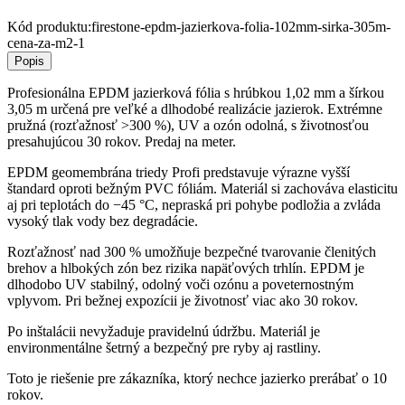
Kód produktu:
firestone-epdm-jazierkova-folia-102mm-sirka-305m-
cena-za-m2-1
Popis
Profesionálna EPDM jazierková fólia s hrúbkou 1,02 mm a šírkou
3,05 m určená pre veľké a dlhodobé realizácie jazierok. Extrémne
pružná (rozťažnosť >300 %), UV a ozón odolná, s životnosťou
presahujúcou 30 rokov. Predaj na meter.
EPDM geomembrána triedy Profi predstavuje výrazne vyšší
štandard oproti bežným PVC fóliám. Materiál si zachováva elasticitu
aj pri teplotách do −45 °C, nepraská pri pohybe podložia a zvláda
vysoký tlak vody bez degradácie.
Rozťažnosť nad 300 % umožňuje bezpečné tvarovanie členitých
brehov a hlbokých zón bez rizika napäťových trhlín. EPDM je
dlhodobo UV stabilný, odolný voči ozónu a poveternostným
vplyvom. Pri bežnej expozícii je životnosť viac ako 30 rokov.
Po inštalácii nevyžaduje pravidelnú údržbu. Materiál je
environmentálne šetrný a bezpečný pre ryby aj rastliny.
Toto je riešenie pre zákazníka, ktorý nechce jazierko prerábať o 10
rokov.