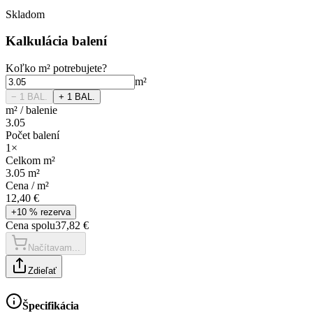
Skladom
Kalkulácia balení
Koľko
m²
potrebujete?
m²
− 1
BAL.
+ 1
BAL.
m²
/
balenie
3.05
Počet balení
1
×
Celkom
m²
3.05
m²
Cena /
m²
12,40 €
+10 % rezerva
Cena spolu
37,82 €
Načítavam...
Zdieľať
Špecifikácia