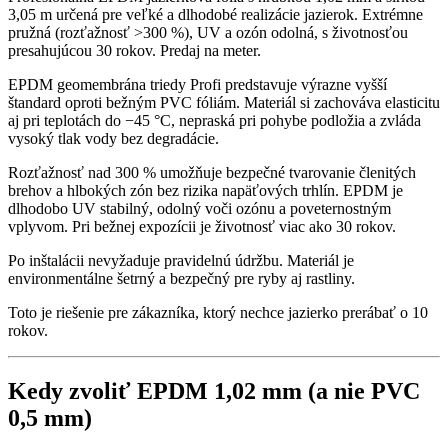
3,05 m určená pre veľké a dlhodobé realizácie jazierok. Extrémne
pružná (rozťažnosť >300 %), UV a ozón odolná, s životnosťou
presahujúcou 30 rokov. Predaj na meter.
EPDM geomembrána triedy Profi predstavuje výrazne vyšší
štandard oproti bežným PVC fóliám. Materiál si zachováva elasticitu
aj pri teplotách do −45 °C, nepraská pri pohybe podložia a zvláda
vysoký tlak vody bez degradácie.
Rozťažnosť nad 300 % umožňuje bezpečné tvarovanie členitých
brehov a hlbokých zón bez rizika napäťových trhlín. EPDM je
dlhodobo UV stabilný, odolný voči ozónu a poveternostným
vplyvom. Pri bežnej expozícii je životnosť viac ako 30 rokov.
Po inštalácii nevyžaduje pravidelnú údržbu. Materiál je
environmentálne šetrný a bezpečný pre ryby aj rastliny.
Toto je riešenie pre zákazníka, ktorý nechce jazierko prerábať o 10
rokov.
Kedy zvoliť EPDM 1,02 mm (a nie PVC
0,5 mm)