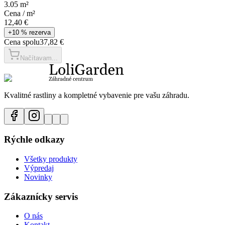
3.05
m²
Cena /
m²
12,40 €
+10 % rezerva
Cena spolu
37,82 €
Načítavam...
Kvalitné rastliny a kompletné vybavenie pre vašu záhradu.
Rýchle odkazy
Všetky produkty
Výpredaj
Novinky
Zákaznícky servis
O nás
Kontakt