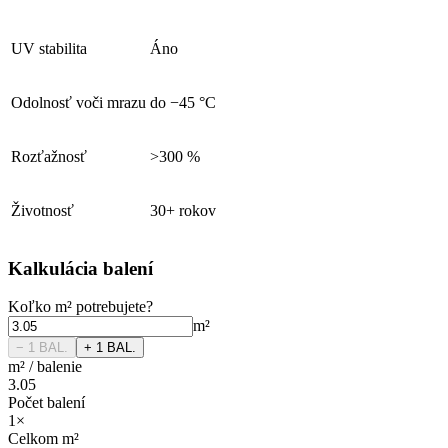
UV stabilita
Áno
Odolnosť voči mrazu
do −45 °C
Rozťažnosť
>300 %
Životnosť
30+ rokov
Kalkulácia balení
Koľko
m²
potrebujete?
m²
− 1
BAL.
+ 1
BAL.
m²
/
balenie
3.05
Počet balení
1
×
Celkom
m²