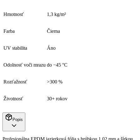
Hmotnosť
1,3 kg/m²
Farba
Čierna
UV stabilita
Áno
Odolnosť voči mrazu
do −45 °C
Rozťažnosť
>300 %
Životnosť
30+ rokov
Popis
Profesionálna EPDM jazierková fólia s hrúbkou 1,02 mm a šírkou