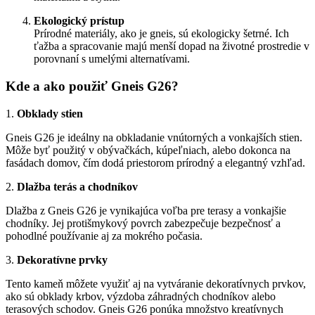
Ekologický prístup
Prírodné materiály, ako je gneis, sú ekologicky šetrné. Ich
ťažba a spracovanie majú menší dopad na životné prostredie v
porovnaní s umelými alternatívami.
Kde a ako použiť Gneis G26?
1.
Obklady stien
Gneis G26 je ideálny na obkladanie vnútorných a vonkajších stien.
Môže byť použitý v obývačkách, kúpeľniach, alebo dokonca na
fasádach domov, čím dodá priestorom prírodný a elegantný vzhľad.
2.
Dlažba terás a chodníkov
Dlažba z Gneis G26 je vynikajúca voľba pre terasy a vonkajšie
chodníky. Jej protišmykový povrch zabezpečuje bezpečnosť a
pohodlné používanie aj za mokrého počasia.
3.
Dekoratívne prvky
Tento kameň môžete využiť aj na vytváranie dekoratívnych prvkov,
ako sú obklady krbov, výzdoba záhradných chodníkov alebo
terasových schodov. Gneis G26 ponúka množstvo kreatívnych