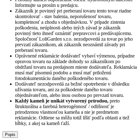
Informujte sa prosím u predajcu.
Zákazník je povinný pri preberaní tovaru tento tovar riadne
skontrolovať - stav balenia, neporušenosť tovaru,
kompletnosť a zhodu s objednávkou. V prípade zistenia
poškodenia, neúplnosti alebo iných závad je zákazník
povinný tieto ihneď oznámiť prepravcovi a predávajúcemu.
Spoločnosť
LoliGarden s.r.o.
nezodpovedá za tovar po jeho
prevzatí zákazníkom, ak zákazník neoznámil závady pri
preberaní tovaru.
Oprávnené reklamácie dodávateľ vybaví výmenou, prípadne
opravou tovaru na základe dohody so zákazníkom po
obdržaní tovaru na predajnom mieste dodávateľa. Reklamácia
musí mať písomnú podobu a musí mať priloženú
fotodokumentáciu daného poškodeného tovaru.
Dodávateľ nezodpovedá za bežné opotrebenie v dôsledku
užívania tovaru, ani za poškodenie daného tovaru
objednávateľom, alebo inou osobou po prevzatí tovaru.
Každý kameň je unikát vytvorený prírodou,
preto
štrukturálna a farebná heterogénnosť / odlišnosť je
prirodzenou vlastnosťou kameňa a nie je predmetom
reklamácie. Odtiene sa môžu totiž líšiť podľa oblasti a tiež
hĺbky, z akej sa kameň ťaží.
Popis