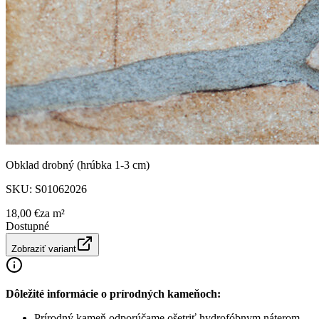
Obklad drobný (hrúbka 1-3 cm)
SKU:
S01062026
18,00 €
za
m²
Dostupné
Zobraziť variant
Dôležité informácie o prírodných kameňoch:
Prírodný kameň odporúčame ošetriť hydrofóbnym náterom.