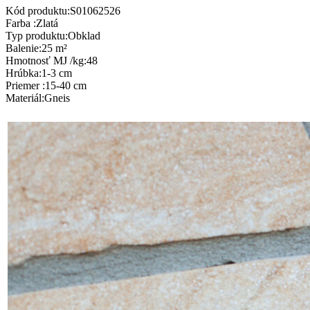
Kód produktu:
S01062526
Farba
:
Zlatá
Typ produktu
:
Obklad
Balenie
:
25 m²
Hmotnosť MJ /kg
:
48
Hrúbka
:
1-3 cm
Priemer
:
15-40 cm
Materiál
:
Gneis