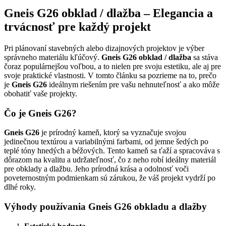
Gneis G26 obklad / dlažba – Elegancia a
trvácnosť pre každý projekt
Pri plánovaní stavebných alebo dizajnových projektov je výber
správneho materiálu kľúčový.
Gneis G26 obklad / dlažba
sa stáva
čoraz populárnejšou voľbou, a to nielen pre svoju estetiku, ale aj pre
svoje praktické vlastnosti. V tomto článku sa pozrieme na to, prečo
je
Gneis G26
ideálnym riešením pre vašu nehnuteľnosť a ako môže
obohatiť vaše projekty.
Čo je Gneis G26?
Gneis G26
je prírodný kameň, ktorý sa vyznačuje svojou
jedinečnou textúrou a variabilnými farbami, od jemne šedých po
teplé tóny hnedých a béžových. Tento kameň sa ťaží a spracováva s
dôrazom na kvalitu a udržateľnosť, čo z neho robí ideálny materiál
pre obklady a dlažbu. Jeho prírodná krása a odolnosť voči
poveternostným podmienkam sú zárukou, že váš projekt vydrží po
dlhé roky.
Výhody používania Gneis G26 obkladu a dlažby