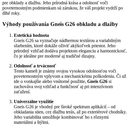
pre obklady a dlažbu. Jeho prírodná krása a odolnosť voči
poveternostným podmienkam sú zárukou, že váš projekt vydrží po
dlhé roky.
Výhody používania Gneis G26 obkladu a dlažby
Estetická hodnota
Gneis G26 sa vyznačuje nádhernou textúrou a variabilným
sfarbením, ktoré dokáže oživiť akýkoľvek priestor. Jeho
prírodný vzhľad dodáva projektom eleganciu a harmonickosť,
čo je ideálne pre moderné aj tradičné dizajny.
Odolnosť a trvácnosť
Tento kameň je známy svojou vysokou odolnosťou voči
poveternostným vplyvom a mechanickému poškodeniu. Či už
ide o vonkajšie alebo vnútorné použitie,
Gneis G26
si
zachováva svoj vzhľad a funkčnosť aj pri intenzívnom
zaťažení.
Univerzálne využitie
Gneis G26 je vhodný pre široké spektrum aplikácií – od
obkladania stien, cez dlažbu terás, až po exteriérové chodníky.
Jeho variabilita umožňuje kombinovať ho s rôznymi
materiálmi a štýlmi.