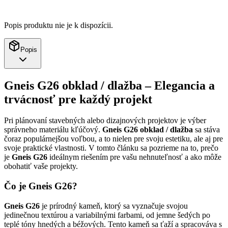
Popis produktu nie je k dispozícii.
Popis
Gneis G26 obklad / dlažba – Elegancia a
trvácnosť pre každý projekt
Pri plánovaní stavebných alebo dizajnových projektov je výber
správneho materiálu kľúčový.
Gneis G26 obklad / dlažba
sa stáva
čoraz populárnejšou voľbou, a to nielen pre svoju estetiku, ale aj pre
svoje praktické vlastnosti. V tomto článku sa pozrieme na to, prečo
je
Gneis G26
ideálnym riešením pre vašu nehnuteľnosť a ako môže
obohatiť vaše projekty.
Čo je Gneis G26?
Gneis G26
je prírodný kameň, ktorý sa vyznačuje svojou
jedinečnou textúrou a variabilnými farbami, od jemne šedých po
teplé tóny hnedých a béžových. Tento kameň sa ťaží a spracováva s