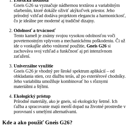
Estetická hodnota
Gneis G26 sa vyznačuje nádhernou textúrou a variabilným
sfarbením, ktoré dokáže oživiť akýkoľvek priestor. Jeho
prírodný vzhľad dodáva projektom eleganciu a harmonickosť,
čo je ideálne pre moderné aj tradičné dizajny.
Odolnosť a trvácnosť
Tento kameň je známy svojou vysokou odolnosťou voči
poveternostným vplyvom a mechanickému poškodeniu. Či už
ide o vonkajšie alebo vnútorné použitie,
Gneis G26
si
zachováva svoj vzhľad a funkčnosť aj pri intenzívnom
zaťažení.
Univerzálne využitie
Gneis G26 je vhodný pre široké spektrum aplikácií – od
obkladania stien, cez dlažbu terás, až po exteriérové chodníky.
Jeho variabilita umožňuje kombinovať ho s rôznymi
materiálmi a štýlmi.
Ekologický prístup
Prírodné materiály, ako je gneis, sú ekologicky šetrné. Ich
ťažba a spracovanie majú menší dopad na životné prostredie v
porovnaní s umelými alternatívami.
Kde a ako použiť Gneis G26?