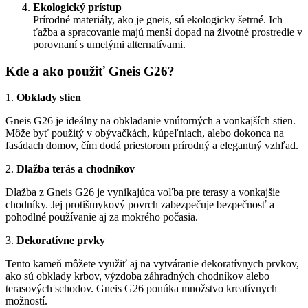
Ekologický prístup
Prírodné materiály, ako je gneis, sú ekologicky šetrné. Ich
ťažba a spracovanie majú menší dopad na životné prostredie v
porovnaní s umelými alternatívami.
Kde a ako použiť Gneis G26?
1.
Obklady stien
Gneis G26 je ideálny na obkladanie vnútorných a vonkajších stien.
Môže byť použitý v obývačkách, kúpeľniach, alebo dokonca na
fasádach domov, čím dodá priestorom prírodný a elegantný vzhľad.
2.
Dlažba terás a chodníkov
Dlažba z Gneis G26 je vynikajúca voľba pre terasy a vonkajšie
chodníky. Jej protišmykový povrch zabezpečuje bezpečnosť a
pohodlné používanie aj za mokrého počasia.
3.
Dekoratívne prvky
Tento kameň môžete využiť aj na vytváranie dekoratívnych prvkov,
ako sú obklady krbov, výzdoba záhradných chodníkov alebo
terasových schodov. Gneis G26 ponúka množstvo kreatívnych
možností.