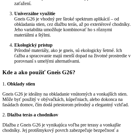
zaťažení.
Univerzálne využitie
Gneis G26 je vhodný pre široké spektrum aplikácií – od
obkladania stien, cez dlažbu terás, až po exteriérové chodníky.
Jeho variabilita umožňuje kombinovať ho s rôznymi
materiálmi a štýlmi.
Ekologický prístup
Prírodné materiály, ako je gneis, sú ekologicky šetrné. Ich
ťažba a spracovanie majú menší dopad na životné prostredie v
porovnaní s umelými alternatívami.
Kde a ako použiť Gneis G26?
1.
Obklady stien
Gneis G26 je ideálny na obkladanie vnútorných a vonkajších stien.
Môže byť použitý v obývačkách, kúpeľniach, alebo dokonca na
fasádach domov, čím dodá priestorom prírodný a elegantný vzhľad.
2.
Dlažba terás a chodníkov
Dlažba z Gneis G26 je vynikajúca voľba pre terasy a vonkajšie
chodníky. Jej protišmykový povrch zabezpečuje bezpečnosť a