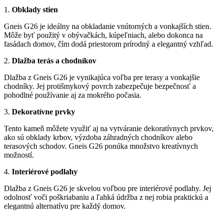
1.
Obklady stien
Gneis G26 je ideálny na obkladanie vnútorných a vonkajších stien.
Môže byť použitý v obývačkách, kúpeľniach, alebo dokonca na
fasádach domov, čím dodá priestorom prírodný a elegantný vzhľad.
2.
Dlažba terás a chodníkov
Dlažba z Gneis G26 je vynikajúca voľba pre terasy a vonkajšie
chodníky. Jej protišmykový povrch zabezpečuje bezpečnosť a
pohodlné používanie aj za mokrého počasia.
3.
Dekoratívne prvky
Tento kameň môžete využiť aj na vytváranie dekoratívnych prvkov,
ako sú obklady krbov, výzdoba záhradných chodníkov alebo
terasových schodov. Gneis G26 ponúka množstvo kreatívnych
možností.
4.
Interiérové podlahy
Dlažba z Gneis G26 je skvelou voľbou pre interiérové podlahy. Jej
odolnosť voči poškriabaniu a ľahká údržba z nej robia praktickú a
elegantnú alternatívu pre každý domov.