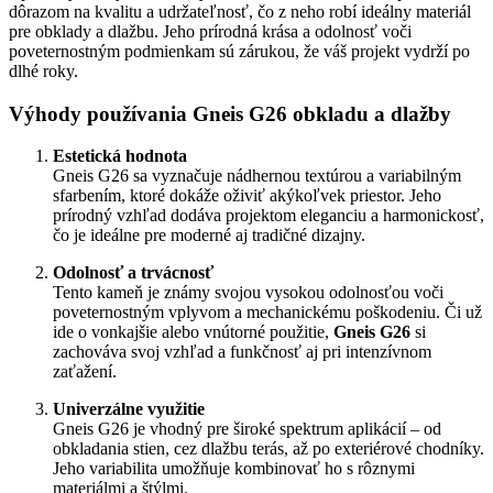
dôrazom na kvalitu a udržateľnosť, čo z neho robí ideálny materiál
pre obklady a dlažbu. Jeho prírodná krása a odolnosť voči
poveternostným podmienkam sú zárukou, že váš projekt vydrží po
dlhé roky.
Výhody používania Gneis G26 obkladu a dlažby
Estetická hodnota
Gneis G26 sa vyznačuje nádhernou textúrou a variabilným
sfarbením, ktoré dokáže oživiť akýkoľvek priestor. Jeho
prírodný vzhľad dodáva projektom eleganciu a harmonickosť,
čo je ideálne pre moderné aj tradičné dizajny.
Odolnosť a trvácnosť
Tento kameň je známy svojou vysokou odolnosťou voči
poveternostným vplyvom a mechanickému poškodeniu. Či už
ide o vonkajšie alebo vnútorné použitie,
Gneis G26
si
zachováva svoj vzhľad a funkčnosť aj pri intenzívnom
zaťažení.
Univerzálne využitie
Gneis G26 je vhodný pre široké spektrum aplikácií – od
obkladania stien, cez dlažbu terás, až po exteriérové chodníky.
Jeho variabilita umožňuje kombinovať ho s rôznymi
materiálmi a štýlmi.