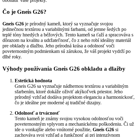
obohatiť vaše projekty.
Čo je Gneis G26?
Gneis G26
je prírodný kameň, ktorý sa vyznačuje svojou
jedinečnou textúrou a variabilnými farbami, od jemne šedých po
teplé tóny hnedých a béžových. Tento kameň sa ťaží a spracováva s
dôrazom na kvalitu a udržateľnosť, čo z neho robí ideálny materiál
pre obklady a dlažbu. Jeho prírodná krása a odolnosť voči
poveternostným podmienkam sú zárukou, že váš projekt vydrží po
dlhé roky.
Výhody používania Gneis G26 obkladu a dlažby
Estetická hodnota
Gneis G26 sa vyznačuje nádhernou textúrou a variabilným
sfarbením, ktoré dokáže oživiť akýkoľvek priestor. Jeho
prírodný vzhľad dodáva projektom eleganciu a harmonickosť,
čo je ideálne pre moderné aj tradičné dizajny.
Odolnosť a trvácnosť
Tento kameň je známy svojou vysokou odolnosťou voči
poveternostným vplyvom a mechanickému poškodeniu. Či už
ide o vonkajšie alebo vnútorné použitie,
Gneis G26
si
zachováva svoj vzhľad a funkčnosť aj pri intenzívnom