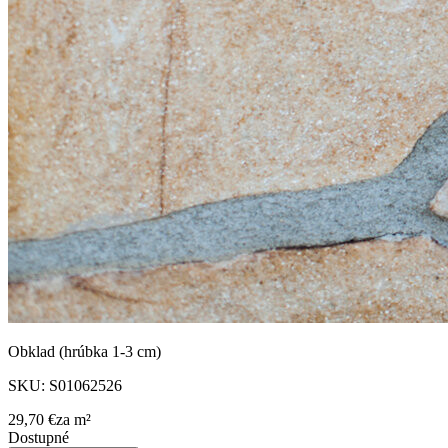
Obklad (hrúbka 1-3 cm)
SKU:
S01062526
29,70 €
za
m²
Dostupné