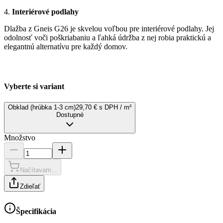
4.
Interiérové podlahy
Dlažba z Gneis G26 je skvelou voľbou pre interiérové podlahy. Jej
odolnosť voči poškriabaniu a ľahká údržba z nej robia praktickú a
elegantnú alternatívu pre každý domov.
Vyberte si variant
Obklad (hrúbka 1-3 cm)
29,70 € s DPH / m²
Dostupné
Množstvo
Načítavam...
Zdieľať
Špecifikácia