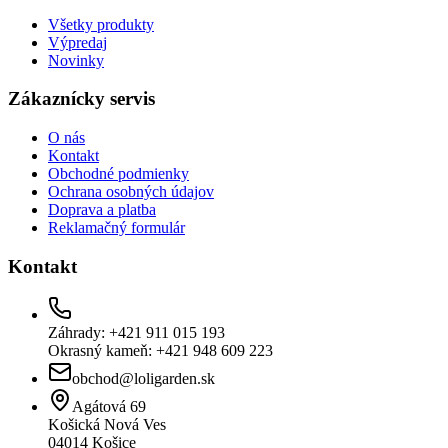
Všetky produkty
Výpredaj
Novinky
Zákaznícky servis
O nás
Kontakt
Obchodné podmienky
Ochrana osobných údajov
Doprava a platba
Reklamačný formulár
Kontakt
Záhrady: +421 911 015 193
Okrasný kameň: +421 948 609 223
obchod@loligarden.sk
Agátová 69
Košická Nová Ves
04014
Košice