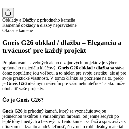
Obklady a Dlažby z prírodneho kameňa
Kamenné obklady a dlažby nepravidelné
Okrasné kamene
Gneis G26 obklad / dlažba – Elegancia a
trvácnosť pre každý projekt
Pri plánovaní stavebných alebo dizajnových projektov je výber
správneho materiálu kľúčový.
Gneis G26 obklad / dlažba
sa stáva
čoraz populárnejšou voľbou, a to nielen pre svoju estetiku, ale aj pre
svoje praktické vlastnosti. V tomto článku sa pozrieme na to, prečo
je
Gneis G26
ideálnym riešením pre vašu nehnuteľnosť a ako môže
obohatiť vaše projekty.
Čo je Gneis G26?
Gneis G26
je prírodný kameň, ktorý sa vyznačuje svojou
jedinečnou textúrou a variabilnými farbami, od jemne šedých po
teplé tóny hnedých a béžových. Tento kameň sa ťaží a spracováva s
dôrazom na kvalitu a udržateľnosť, čo z neho robí ideálny materiál