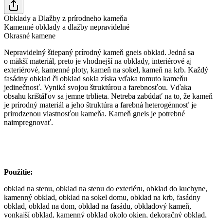
Obklady a Dlažby z prírodneho kameňa
Kamenné obklady a dlažby nepravidelné
Okrasné kamene
Nepravidelný štiepaný prírodný kameň gneis obklad. Jedná sa
o mäkší materiál, preto je vhodnejší na obklady, interiérové aj
exteriérové, kamenné ploty, kameň na sokel, kameň na krb. Každý
fasádny obklad či obklad sokla získa vďaka tomuto kameňu
jedinečnosť. Vyniká svojou štruktúrou a farebnosťou. Vďaka
obsahu krištáľov sa jemne trblieta. Netreba zabúdať na to, že kameň
je prírodný materiál a jeho štruktúra a farebná heterogénnosť je
prirodzenou vlastnosťou kameňa. Kameň gneis je potrebné
naimpregnovať.
Použitie:
obklad na stenu, obklad na stenu do exteriéru, obklad do kuchyne,
kamenný obklad, obklad na sokel domu, obklad na krb, fasádny
obklad, obklad na dom, obklad na fasádu, obkladový kameň,
vonkajší obklad, kamenný obklad okolo okien, dekoračný obklad,