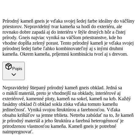
Prírodný kameň gneis je vďaka svojej šedej farbe ideálny do väčšiny
priestorov. Nepravidelný tvar kameňa sa hodí do exteriéru, ale
rovnako dobre zapadá aj do interiéru v štýle drsných hôr a čistej
prírody. Gneis najviac vyniká na väčšom priestranstve, kde ho
vhodne dopĺňa zelený porast. Tento prírodný kameň je vďaka svojej
prírodnej šedej farbe ľahko kombinovateľný aj s inými druhmi
kameňa. Okrem kameňa, príjemnú kombináciu tvorí aj s drevom.
Popis
Nepravidelný štiepaný prírodný kameň gneis obklad. Jedná sa
o mäkší materiál, preto je vhodnejší na obklady, interiérové aj
exteriérové, kamenné ploty, kameň na sokel, kameň na krb. Každý
fasádny obklad či obklad sokla získa vďaka tomuto kameňu
jedinečnosť. Vyniká svojou štruktúrou a farebnosťou. Vďaka
obsahu krištáľov sa jemne trblieta. Netreba zabúdať na to, že kameň
je prírodný materiál a jeho štruktúra a farebná heterogénnosť je
prirodzenou vlastnosťou kameňa. Kameň gneis je potrebné
naimpregnovať.