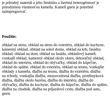
je prírodný materiál a jeho štruktúra a farebná heterogénnosť je
prirodzenou vlastnosťou kameňa. Kameň gneis je potrebné
naimpregnovať.
Použitie:
obklad na stenu, obklad na stenu do exteriéru, obklad do kuchyne,
kamenný obklad, obklad na sokel domu, obklad na krb, fasádny
obklad, obklad na dom, obklad na fasádu, obkladový kameň,
vonkajší obklad, kamenný obklad okolo okien, dekoračný obklad,
obklad do interiéru, obklad do obývačky, obklad do kúpeľne,
obklad do spálne, obklad do exteriéru, obklad na terasu, vonkajšie
obklady z kameňa, dlažba na terasu, dlažba do exteriéru, dlažba
na schody, vonkajšia dlažba, mrazuvzdorná dlažba, protišmyková
dlažba, dlažba okolo bazéna, dlažba do interiéru, dlažba do
obývačky, dlažba do kuchyne, dlažba do kúpeľne, dlažba do spálne,
dlažba na chodník, dlažba na príjazdovú cestu, dlažba pod auto,
gneis