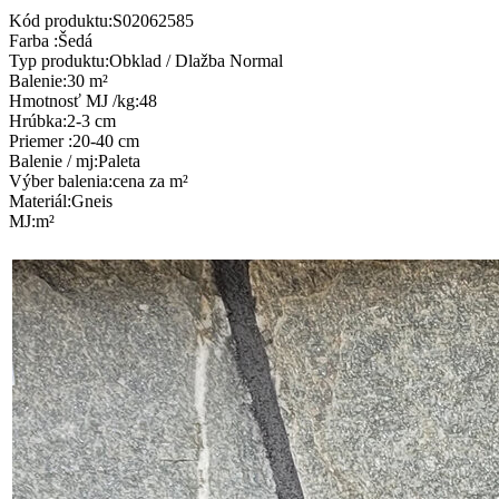
Kód produktu:
S02062585
Farba
:
Šedá
Typ produktu
:
Obklad / Dlažba Normal
Balenie
:
30 m²
Hmotnosť MJ /kg
:
48
Hrúbka
:
2-3 cm
Priemer
:
20-40 cm
Balenie / mj
:
Paleta
Výber balenia
:
cena za m²
Materiál
:
Gneis
MJ
:
m²