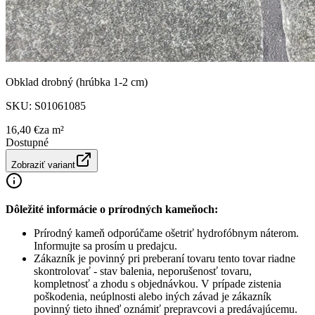
Obklad drobný (hrúbka 1-2 cm)
SKU:
S01061085
16,40 €
za
m²
Dostupné
Zobraziť variant
Dôležité informácie o prírodných kameňoch:
Prírodný kameň odporúčame ošetriť hydrofóbnym náterom.
Informujte sa prosím u predajcu.
Zákazník je povinný pri preberaní tovaru tento tovar riadne
skontrolovať - stav balenia, neporušenosť tovaru,
kompletnosť a zhodu s objednávkou. V prípade zistenia
poškodenia, neúplnosti alebo iných závad je zákazník
povinný tieto ihneď oznámiť prepravcovi a predávajúcemu.