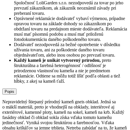
Spoločnosť
LoliGarden s.r.o.
nezodpovedá za tovar po jeho
prevzatí zákazníkom, ak zákazník neoznámil závady pri
preberaní tovaru.
Oprávnené reklamácie dodávateľ vybaví výmenou, prípadne
opravou tovaru na základe dohody so zákazníkom po
obdržaní tovaru na predajnom mieste dodávateľa. Reklamácia
musí mať písomnú podobu a musí mať priloženú
fotodokumentáciu daného poškodeného tovaru.
Dodávateľ nezodpovedá za bežné opotrebenie v dôsledku
užívania tovaru, ani za poškodenie daného tovaru
objednávateľom, alebo inou osobou po prevzatí tovaru.
Každý kameň je unikát vytvorený prírodou,
preto
štrukturálna a farebná heterogénnosť / odlišnosť je
prirodzenou vlastnosťou kameňa a nie je predmetom
reklamácie. Odtiene sa môžu totiž líšiť podľa oblasti a tiež
hĺbky, z akej sa kameň ťaží.
Popis
Nepravidelný štiepaný prírodný kameň gneis obklad. Jedná sa
o mäkší materiál, preto je vhodnejší na obklady, interiérové aj
exteriérové, kamenné ploty, kameň na sokel, kameň na krb. Každý
fasádny obklad či obklad sokla získa vďaka tomuto kameňu
jedinečnosť. Vyniká svojou štruktúrou a farebnosťou. Vďaka
obsahu krištáľov sa jemne trblieta. Netreba zabúdať na to, že kameň