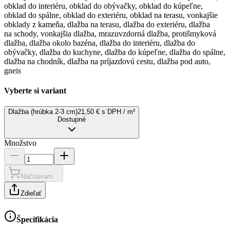
obklad do interiéru, obklad do obývačky, obklad do kúpeľne,
obklad do spálne, obklad do exteriéru, obklad na terasu, vonkajšie
obklady z kameňa, dlažba na terasu, dlažba do exteriéru, dlažba
na schody, vonkajšia dlažba, mrazuvzdorná dlažba, protišmyková
dlažba, dlažba okolo bazéna, dlažba do interiéru, dlažba do
obývačky, dlažba do kuchyne, dlažba do kúpeľne, dlažba do spálne,
dlažba na chodník, dlažba na príjazdovú cestu, dlažba pod auto,
gneis
Vyberte si variant
Dlažba (hrúbka 2-3 cm)
21,50 € s DPH / m²
Dostupné
Množstvo
Načítavam...
Zdieľať
Špecifikácia