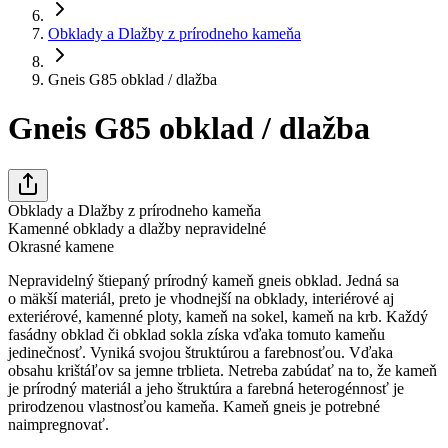
Obklady a Dlažby z prírodneho kameňa
Gneis G85 obklad / dlažba
Gneis G85 obklad / dlažba
Obklady a Dlažby z prírodneho kameňa
Kamenné obklady a dlažby nepravidelné
Okrasné kamene
Nepravidelný štiepaný prírodný kameň gneis obklad. Jedná sa
o mäkší materiál, preto je vhodnejší na obklady, interiérové aj
exteriérové, kamenné ploty, kameň na sokel, kameň na krb. Každý
fasádny obklad či obklad sokla získa vďaka tomuto kameňu
jedinečnosť. Vyniká svojou štruktúrou a farebnosťou. Vďaka
obsahu krištáľov sa jemne trblieta. Netreba zabúdať na to, že kameň
je prírodný materiál a jeho štruktúra a farebná heterogénnosť je
prirodzenou vlastnosťou kameňa. Kameň gneis je potrebné
naimpregnovať.