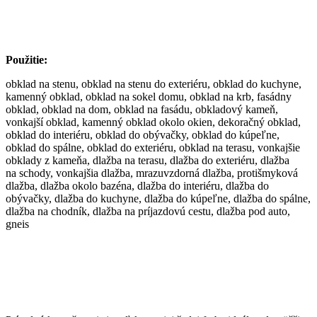
Použitie:
obklad na stenu, obklad na stenu do exteriéru, obklad do kuchyne,
kamenný obklad, obklad na sokel domu, obklad na krb, fasádny
obklad, obklad na dom, obklad na fasádu, obkladový kameň,
vonkajší obklad, kamenný obklad okolo okien, dekoračný obklad,
obklad do interiéru, obklad do obývačky, obklad do kúpeľne,
obklad do spálne, obklad do exteriéru, obklad na terasu, vonkajšie
obklady z kameňa, dlažba na terasu, dlažba do exteriéru, dlažba
na schody, vonkajšia dlažba, mrazuvzdorná dlažba, protišmyková
dlažba, dlažba okolo bazéna, dlažba do interiéru, dlažba do
obývačky, dlažba do kuchyne, dlažba do kúpeľne, dlažba do spálne,
dlažba na chodník, dlažba na príjazdovú cestu, dlažba pod auto,
gneis