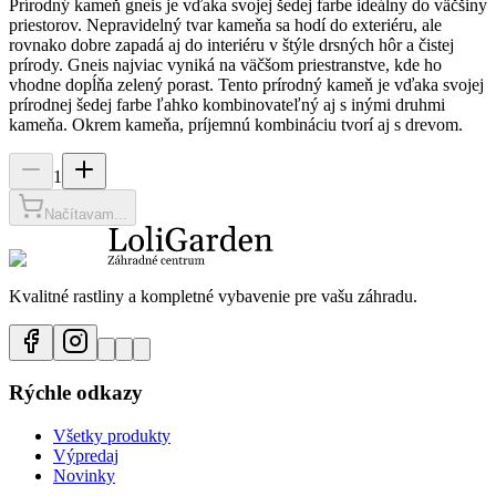
Prírodný kameň gneis je vďaka svojej šedej farbe ideálny do väčšiny
priestorov. Nepravidelný tvar kameňa sa hodí do exteriéru, ale
rovnako dobre zapadá aj do interiéru v štýle drsných hôr a čistej
prírody. Gneis najviac vyniká na väčšom priestranstve, kde ho
vhodne dopĺňa zelený porast. Tento prírodný kameň je vďaka svojej
prírodnej šedej farbe ľahko kombinovateľný aj s inými druhmi
kameňa. Okrem kameňa, príjemnú kombináciu tvorí aj s drevom.
1
Načítavam...
Kvalitné rastliny a kompletné vybavenie pre vašu záhradu.
Rýchle odkazy
Všetky produkty
Výpredaj
Novinky