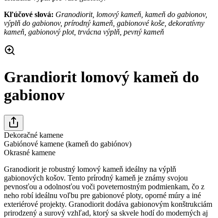
Kľúčové slová:
Granodiorit, lomový kameň, kameň do gabionov,
výplň do gabionov, prírodný kameň, gabionové koše, dekoratívny
kameň, gabionový plot, trvácna výplň, pevný kameň
Grandiorit lomový kameň do
gabionov
Dekoračné kamene
Gabiónové kamene (kameň do gabiónov)
Okrasné kamene
Granodiorit je robustný lomový kameň ideálny na výplň
gabionových košov. Tento prírodný kameň je známy svojou
pevnosťou a odolnosťou voči poveternostným podmienkam, čo z
neho robí ideálnu voľbu pre gabionové ploty, oporné múry a iné
exteriérové projekty. Granodiorit dodáva gabionovým konštrukciám
prirodzený a surový vzhľad, ktorý sa skvele hodí do moderných aj