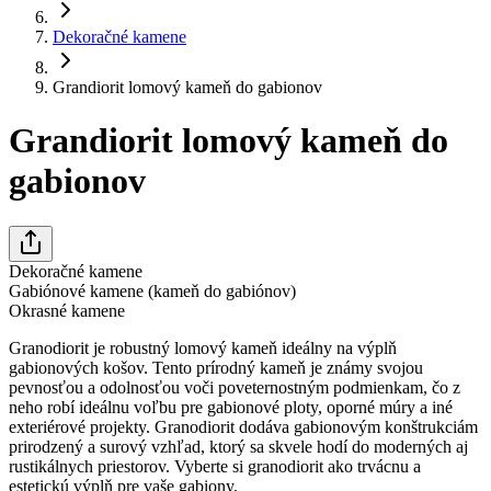
Dekoračné kamene
Grandiorit lomový kameň do gabionov
Grandiorit lomový kameň do
gabionov
Dekoračné kamene
Gabiónové kamene (kameň do gabiónov)
Okrasné kamene
Granodiorit je robustný lomový kameň ideálny na výplň
gabionových košov. Tento prírodný kameň je známy svojou
pevnosťou a odolnosťou voči poveternostným podmienkam, čo z
neho robí ideálnu voľbu pre gabionové ploty, oporné múry a iné
exteriérové projekty. Granodiorit dodáva gabionovým konštrukciám
prirodzený a surový vzhľad, ktorý sa skvele hodí do moderných aj
rustikálnych priestorov. Vyberte si granodiorit ako trvácnu a
estetickú výplň pre vaše gabiony.