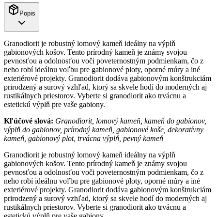
Popis
Granodiorit je robustný lomový kameň ideálny na výplň
gabionových košov. Tento prírodný kameň je známy svojou
pevnosťou a odolnosťou voči poveternostným podmienkam, čo z
neho robí ideálnu voľbu pre gabionové ploty, oporné múry a iné
exteriérové projekty. Granodiorit dodáva gabionovým konštrukciám
prirodzený a surový vzhľad, ktorý sa skvele hodí do moderných aj
rustikálnych priestorov. Vyberte si granodiorit ako trvácnu a
estetickú výplň pre vaše gabiony.
Kľúčové slová:
Granodiorit, lomový kameň, kameň do gabionov,
výplň do gabionov, prírodný kameň, gabionové koše, dekoratívny
kameň, gabionový plot, trvácna výplň, pevný kameň
Granodiorit je robustný lomový kameň ideálny na výplň
gabionových košov. Tento prírodný kameň je známy svojou
pevnosťou a odolnosťou voči poveternostným podmienkam, čo z
neho robí ideálnu voľbu pre gabionové ploty, oporné múry a iné
exteriérové projekty. Granodiorit dodáva gabionovým konštrukciám
prirodzený a surový vzhľad, ktorý sa skvele hodí do moderných aj
rustikálnych priestorov. Vyberte si granodiorit ako trvácnu a
estetickú výplň pre vaše gabiony.