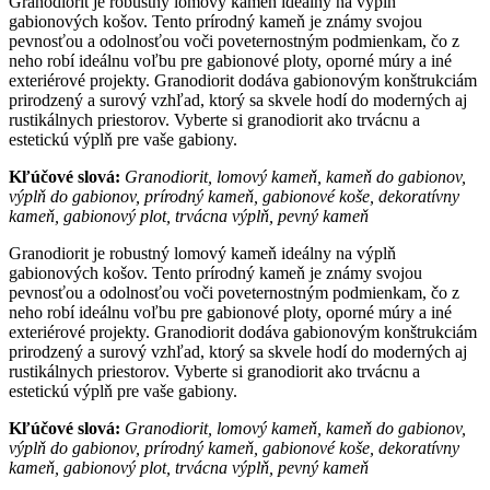
Granodiorit je robustný lomový kameň ideálny na výplň
gabionových košov. Tento prírodný kameň je známy svojou
pevnosťou a odolnosťou voči poveternostným podmienkam, čo z
neho robí ideálnu voľbu pre gabionové ploty, oporné múry a iné
exteriérové projekty. Granodiorit dodáva gabionovým konštrukciám
prirodzený a surový vzhľad, ktorý sa skvele hodí do moderných aj
rustikálnych priestorov. Vyberte si granodiorit ako trvácnu a
estetickú výplň pre vaše gabiony.
Kľúčové slová:
Granodiorit, lomový kameň, kameň do gabionov,
výplň do gabionov, prírodný kameň, gabionové koše, dekoratívny
kameň, gabionový plot, trvácna výplň, pevný kameň
Granodiorit je robustný lomový kameň ideálny na výplň
gabionových košov. Tento prírodný kameň je známy svojou
pevnosťou a odolnosťou voči poveternostným podmienkam, čo z
neho robí ideálnu voľbu pre gabionové ploty, oporné múry a iné
exteriérové projekty. Granodiorit dodáva gabionovým konštrukciám
prirodzený a surový vzhľad, ktorý sa skvele hodí do moderných aj
rustikálnych priestorov. Vyberte si granodiorit ako trvácnu a
estetickú výplň pre vaše gabiony.
Kľúčové slová:
Granodiorit, lomový kameň, kameň do gabionov,
výplň do gabionov, prírodný kameň, gabionové koše, dekoratívny
kameň, gabionový plot, trvácna výplň, pevný kameň