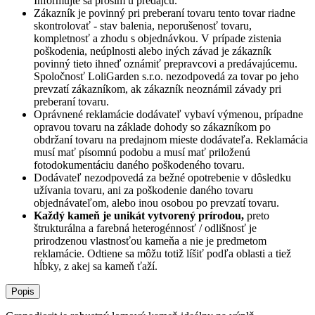
Informujte sa prosím u predajcu.
Zákazník je povinný pri preberaní tovaru tento tovar riadne
skontrolovať - stav balenia, neporušenosť tovaru,
kompletnosť a zhodu s objednávkou. V prípade zistenia
poškodenia, neúplnosti alebo iných závad je zákazník
povinný tieto ihneď oznámiť prepravcovi a predávajúcemu.
Spoločnosť
LoliGarden s.r.o.
nezodpovedá za tovar po jeho
prevzatí zákazníkom, ak zákazník neoznámil závady pri
preberaní tovaru.
Oprávnené reklamácie dodávateľ vybaví výmenou, prípadne
opravou tovaru na základe dohody so zákazníkom po
obdržaní tovaru na predajnom mieste dodávateľa. Reklamácia
musí mať písomnú podobu a musí mať priloženú
fotodokumentáciu daného poškodeného tovaru.
Dodávateľ nezodpovedá za bežné opotrebenie v dôsledku
užívania tovaru, ani za poškodenie daného tovaru
objednávateľom, alebo inou osobou po prevzatí tovaru.
Každý kameň je unikát vytvorený prírodou,
preto
štrukturálna a farebná heterogénnosť / odlišnosť je
prirodzenou vlastnosťou kameňa a nie je predmetom
reklamácie. Odtiene sa môžu totiž líšiť podľa oblasti a tiež
hĺbky, z akej sa kameň ťaží.
Popis