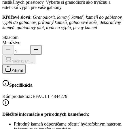
rustikálnych priestorov. Vyberte si granodiorit ako trvácnu a
estetickú výplň pre vaše gabiony.
Kľúčové slová:
Granodiorit, lomový kameň, kameň do gabionov,
výplň do gabionov, prírodný kameň, gabionové koše, dekoratívny
kameň, gabionový plot, trvácna výplň, pevný kameň
Skladom
Množstvo
Načítavam...
Zdieľať
Špecifikácia
Kód produktu:
DEFAULT-4844279
Dôležité informácie o prírodných kameňoch:
Prírodný kameň odporúčame ošetriť hydrofóbnym náterom.