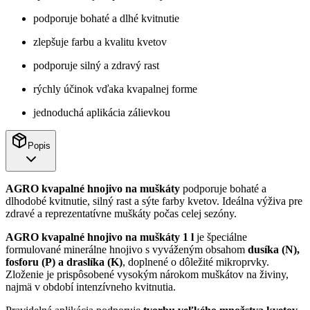
podporuje bohaté a dlhé kvitnutie
zlepšuje farbu a kvalitu kvetov
podporuje silný a zdravý rast
rýchly účinok vďaka kvapalnej forme
jednoduchá aplikácia zálievkou
Popis
AGRO kvapalné hnojivo na muškáty
podporuje bohaté a
dlhodobé kvitnutie, silný rast a sýte farby kvetov. Ideálna výživa pre
zdravé a reprezentatívne muškáty počas celej sezóny.
AGRO kvapalné hnojivo na muškáty 1 l
je špeciálne
formulované minerálne hnojivo s vyváženým obsahom
dusíka (N),
fosforu (P) a draslíka (K)
, doplnené o dôležité mikroprvky.
Zloženie je prispôsobené vysokým nárokom muškátov na živiny,
najmä v období intenzívneho kvitnutia.