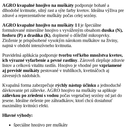
AGRO kvapalné hnojivo na muškáty
podporuje bohaté a
dlhodobé kvitnutie, silný rast a sýte farby kvetov. Ideálna výživa pre
zdravé a reprezentatívne muškáty počas celej sezóny.
AGRO kvapalné hnojivo na muškáty 1 l
je špeciálne
formulované minerálne hnojivo s vyváženým obsahom
dusíka (N),
fosforu (P) a draslíka (K)
, doplnené o dôležité mikroprvky.
Zloženie je prispôsobené vysokým nárokom muškátov na živiny,
najmä v období intenzívneho kvitnutia.
Pravidelná aplikácia podporuje
tvorbu veľkého množstva kvetov,
ich výrazné vyfarbenie a pevné rastliny
. Zároveň zlepšuje zdravie
listov a celkovú vitalitu rastlín. Hnojivo je vhodné pre
vzpriamené
aj previslé muškáty
pestované v truhlíkoch, kvetináčoch aj
závesných nádobách.
Kvapalná forma zabezpečuje
rýchly nástup účinku
a jednoduché
dávkovanie pri zálievke. AGRO hnojivo na muškáty sa aplikuje
zálievkou po zriedení s vodou
počas vegetačnej sezóny od jari do
jesene. Ideálne riešenie pre záhradkárov, ktorí chcú dosiahnuť
maximálny kvitnúci efekt.
Hlavné výhody:
špeciálne hnojivo pre muškáty