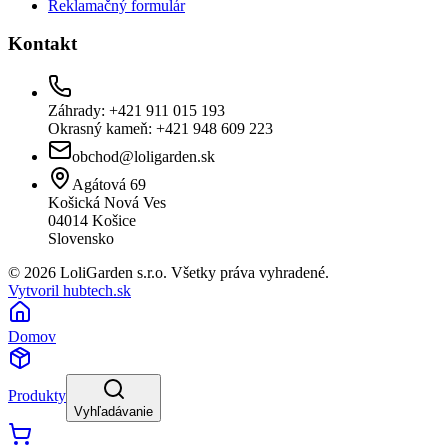
Reklamačný formulár
Kontakt
Záhrady: +421 911 015 193
Okrasný kameň: +421 948 609 223
obchod@loligarden.sk
Agátová 69
Košická Nová Ves
04014
Košice
Slovensko
© 2026 LoliGarden s.r.o. Všetky práva vyhradené.
Vytvoril hubtech.sk
Domov
Produkty
Vyhľadávanie