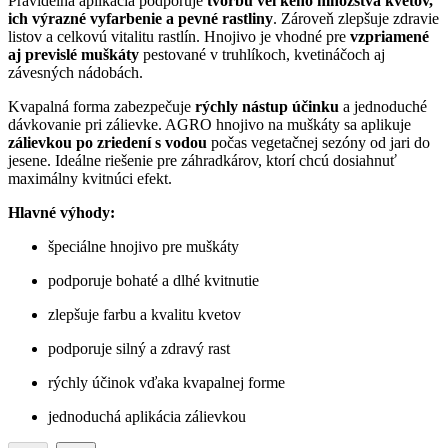
Pravidelná aplikácia podporuje
tvorbu veľkého množstva kvetov,
ich výrazné vyfarbenie a pevné rastliny
. Zároveň zlepšuje zdravie
listov a celkovú vitalitu rastlín. Hnojivo je vhodné pre
vzpriamené
aj previslé muškáty
pestované v truhlíkoch, kvetináčoch aj
závesných nádobách.
Kvapalná forma zabezpečuje
rýchly nástup účinku
a jednoduché
dávkovanie pri zálievke. AGRO hnojivo na muškáty sa aplikuje
zálievkou po zriedení s vodou
počas vegetačnej sezóny od jari do
jesene. Ideálne riešenie pre záhradkárov, ktorí chcú dosiahnuť
maximálny kvitnúci efekt.
Hlavné výhody:
špeciálne hnojivo pre muškáty
podporuje bohaté a dlhé kvitnutie
zlepšuje farbu a kvalitu kvetov
podporuje silný a zdravý rast
rýchly účinok vďaka kvapalnej forme
jednoduchá aplikácia zálievkou