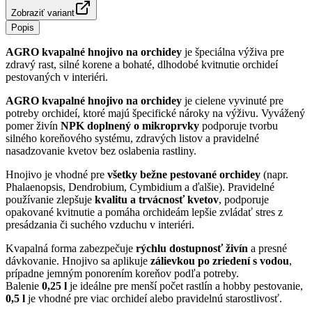
Zobraziť variant
Popis
AGRO kvapalné hnojivo na orchidey
je špeciálna výživa pre
zdravý rast, silné korene a bohaté, dlhodobé kvitnutie orchideí
pestovaných v interiéri.
AGRO kvapalné hnojivo na orchidey
je cielene vyvinuté pre
potreby orchideí, ktoré majú špecifické nároky na výživu. Vyvážený
pomer živín
NPK doplnený o mikroprvky
podporuje tvorbu
silného koreňového systému, zdravých listov a pravidelné
nasadzovanie kvetov bez oslabenia rastliny.
Hnojivo je vhodné pre
všetky bežne pestované orchidey
(napr.
Phalaenopsis, Dendrobium, Cymbidium a ďalšie). Pravidelné
používanie zlepšuje
kvalitu a trvácnosť kvetov
, podporuje
opakované kvitnutie a pomáha orchideám lepšie zvládať stres z
presádzania či suchého vzduchu v interiéri.
Kvapalná forma zabezpečuje
rýchlu dostupnosť živín
a presné
dávkovanie. Hnojivo sa aplikuje
zálievkou po zriedení s vodou
,
prípadne jemným ponorením koreňov podľa potreby.
Balenie
0,25 l
je ideálne pre menší počet rastlín a hobby pestovanie,
0,5 l
je vhodné pre viac orchideí alebo pravidelnú starostlivosť.