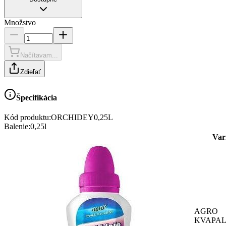
Množstvo
Načítavam...
Zdieľať
Špecifikácia
Kód produktu:
ORCHIDEY0,25L
Balenie
:
0,25l
Var
AGRO
KVAPA