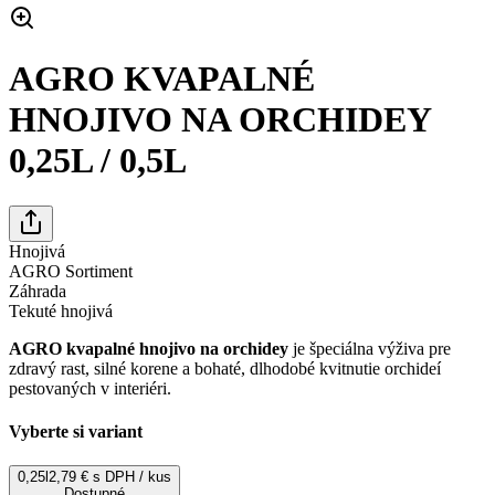
AGRO KVAPALNÉ
HNOJIVO NA ORCHIDEY
0,25L / 0,5L
Hnojivá
AGRO Sortiment
Záhrada
Tekuté hnojivá
AGRO kvapalné hnojivo na orchidey
je špeciálna výživa pre
zdravý rast, silné korene a bohaté, dlhodobé kvitnutie orchideí
pestovaných v interiéri.
Vyberte si variant
0,25l
2,79 € s DPH / kus
Dostupné