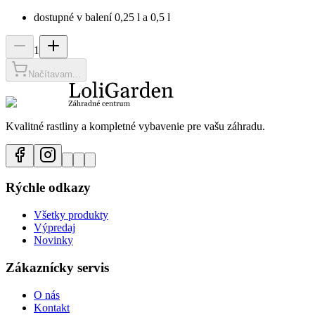
dostupné v balení 0,25 l a 0,5 l
1
Načítavam...
Kvalitné rastliny a kompletné vybavenie pre vašu záhradu.
Rýchle odkazy
Všetky produkty
Výpredaj
Novinky
Zákaznícky servis
O nás
Kontakt