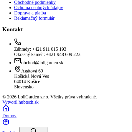
Obchodné podmienky
Ochrana osobných údajov
Doprava a platba
Reklamačný formulár
Kontakt
Záhrady: +421 911 015 193
Okrasný kameň: +421 948 609 223
obchod@loligarden.sk
Agátová 69
Košická Nová Ves
04014
Košice
Slovensko
© 2026 LoliGarden s.r.o. Všetky práva vyhradené.
Vytvoril hubtech.sk
Domov