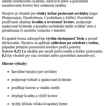
silného koreňového systému, zdravých listov a pravidelné
nasadzovanie kvetov bez oslabenia rastliny.
Hnojivo je vhodné pre
všetky bežne pestované orchidey
(napr.
Phalaenopsis, Dendrobium, Cymbidium a ďalšie). Pravidelné
používanie zlepšuje
kvalitu a trvácnosť kvetov
, podporuje
opakované kvitnutie a pomáha orchideám lepšie zvládať stres z
presádzania či suchého vzduchu v interiéri.
Kvapalná forma zabezpečuje
rýchlu dostupnosť živín
a presné
dávkovanie. Hnojivo sa aplikuje
zálievkou po zriedení s vodou
,
prípadne jemným ponorením koreňov podľa potreby.
Balenie
0,25 l
je ideálne pre menší počet rastlín a hobby pestovanie,
0,5 l
je vhodné pre viac orchideí alebo pravidelnú starostlivosť.
Hlavné výhody:
špeciálne hnojivo pre orchidey
podporuje bohaté a opakované kvitnutie
posilňuje korene a vitalitu rastlín
zlepšuje kvalitu a výdrž kvetov
rýchly účinok vďaka kvapalnej forme