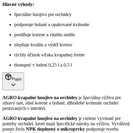
Hlavné výhody:
špeciálne hnojivo pre orchidey
podporuje bohaté a opakované kvitnutie
posilňuje korene a vitalitu rastlín
zlepšuje kvalitu a výdrž kvetov
rýchly účinok vďaka kvapalnej forme
dostupné v balení 0,25 l a 0,5 l
Popis
AGRO kvapalné hnojivo na orchidey
je špeciálna výživa pre
zdravý rast, silné korene a bohaté, dlhodobé kvitnutie orchideí
pestovaných v interiéri.
AGRO kvapalné hnojivo na orchidey
je cielene vyvinuté pre
potreby orchideí, ktoré majú špecifické nároky na výživu. Vyvážený
pomer živín
NPK doplnený o mikroprvky
podporuje tvorbu