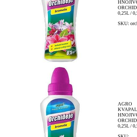
HNOJIV
ORCHID
0,25L / 0
SKU:
orc
AGRO
KVAPA
HNOJIV
ORCHID
0,25L / 0
SKU: