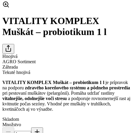
VITALITY KOMPLEX
Muškát – probiotikum 1 l
Hnojivá
AGRO Sortiment
Záhrada
Tekuté hnojivá
VITALITY KOMPLEX Muškát – probiotikum 1 l
je prípravok
na podporu
zdravého koreňového systému a pôdneho prostredia
pri pestovaní muškátov (pelargónií). Pomáha udržať rastliny
vitalnejšie, odolnejšie voči stresu
a podporuje rovnomernejší rast aj
kvitnutie počas sezóny. Vhodné pre muškáty v truhlíkoch,
kvetináčoch aj vo výsadbe.
Skladom
Množstvo