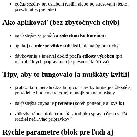
počas sezóny pri oslabení rastlín alebo po stresovaní (teplo,
preschnutie, preliatie)
Ako aplikovať (bez zbytočných chýb)
najčastejšie sa používa
zálievkou ku koreňom
aplikuj na
mierne vlhký substrát
, nie na úplne suchý
dávkovanie a interval dodrž podľa
etikety výrobcu
(pri
mikrobiálnych prípravkoch je presnosť kľúčová)
Tipy, aby to fungovalo (a muškáty kvitli)
probiotikum nenahrádza hnojivo – pre kvitnutie je dôležité aj
pravidelné hnojenie vhodným hnojivom na muškáty
najčastejšia chyba je
preliatie
(koreň potrebuje aj kyslík)
zálievka ráno a dobrá drenáž v truhlíku spravia často väčší
rozdiel než „viac prípravkov“
Rýchle parametre (blok pre ľudí aj