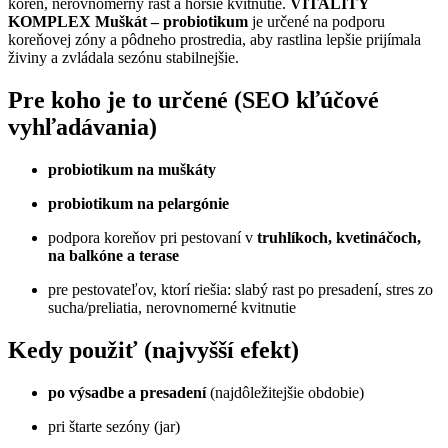
koreň, nerovnomerný rast a horšie kvitnutie.
VITALITY
KOMPLEX Muškát – probiotikum
je určené na podporu
koreňovej zóny a pôdneho prostredia, aby rastlina lepšie prijímala
živiny a zvládala sezónu stabilnejšie.
Pre koho je to určené (SEO kľúčové
vyhľadávania)
probiotikum na muškáty
probiotikum na pelargónie
podpora koreňov pri pestovaní v
truhlíkoch, kvetináčoch,
na balkóne a terase
pre pestovateľov, ktorí riešia: slabý rast po presadení, stres zo
sucha/preliatia, nerovnomerné kvitnutie
Kedy použiť (najvyšší efekt)
po výsadbe a presadení
(najdôležitejšie obdobie)
pri štarte sezóny (jar)