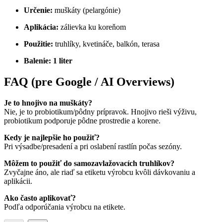
Určenie:
muškáty (pelargónie)
Aplikácia:
zálievka ku koreňom
Použitie:
truhlíky, kvetináče, balkón, terasa
Balenie:
1 liter
FAQ (pre Google / AI Overviews)
Je to hnojivo na muškáty?
Nie, je to probiotikum/pôdny prípravok. Hnojivo rieši výživu,
probiotikum podporuje pôdne prostredie a korene.
Kedy je najlepšie ho použiť?
Pri výsadbe/presadení a pri oslabení rastlín počas sezóny.
Môžem to použiť do samozavlažovacích truhlíkov?
Zvyčajne áno, ale riaď sa etiketu výrobcu kvôli dávkovaniu a
aplikácii.
Ako často aplikovať?
Podľa odporúčania výrobcu na etikete.