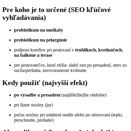
Pre koho je to určené (SEO kľúčové
vyhľadávania)
probiotikum na muškáty
probiotikum na pelargónie
podpora koreňov pri pestovaní v
truhlíkoch, kvetináčoch,
na balkóne a terase
pre pestovateľov, ktorí riešia: slabý rast po presadení, stres zo
sucha/preliatia, nerovnomerné kvitnutie
Kedy použiť (najvyšší efekt)
po výsadbe a presadení
(najdôležitejšie obdobie)
pri štarte sezóny (jar)
počas sezóny pri oslabení rastlín alebo po stresovaní (teplo,
preschnutie, preliatie)