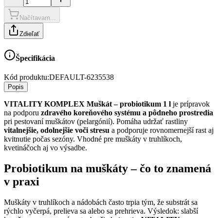
Načítavam...
Zdieľať
Špecifikácia
Kód produktu:
DEFAULT-6235538
Popis
VITALITY KOMPLEX Muškát – probiotikum 1 l
je prípravok
na podporu
zdravého koreňového systému a pôdneho prostredia
pri pestovaní muškátov (pelargónií). Pomáha udržať rastliny
vitalnejšie, odolnejšie voči stresu
a podporuje rovnomernejší rast aj
kvitnutie počas sezóny. Vhodné pre muškáty v truhlíkoch,
kvetináčoch aj vo výsadbe.
Probiotikum na muškáty – čo to znamená
v praxi
Muškáty v truhlíkoch a nádobách často trpia tým, že substrát sa
rýchlo vyčerpá, prelieva sa alebo sa prehrieva. Výsledok: slabší