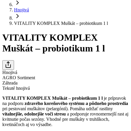
Hnojivá
VITALITY KOMPLEX Muškát – probiotikum 1 l
VITALITY KOMPLEX
Muškát – probiotikum 1 l
Hnojivá
AGRO Sortiment
Záhrada
Tekuté hnojivá
VITALITY KOMPLEX Muškát – probiotikum 1 l
je prípravok
na podporu
zdravého koreňového systému a pôdneho prostredia
pri pestovaní muškátov (pelargónií). Pomáha udržať rastliny
vitalnejšie, odolnejšie voči stresu
a podporuje rovnomernejší rast aj
kvitnutie počas sezóny. Vhodné pre muškáty v truhlíkoch,
kvetináčoch aj vo výsadbe.