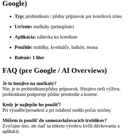
Google)
Typ:
probiotikum / pôdny prípravok pre koreňovú zónu
Určenie:
muškáty (pelargónie)
Aplikácia:
zálievka ku koreňom
Použitie:
truhlíky, kvetináče, balkón, terasa
Balenie:
1 liter
FAQ (pre Google / AI Overviews)
Je to hnojivo na muškáty?
Nie, je to probiotikum/pôdny prípravok. Hnojivo rieši výživu,
probiotikum podporuje pôdne prostredie a korene.
Kedy je najlepšie ho použiť?
Pri výsadbe/presadení a pri oslabení rastlín počas sezóny.
Môžem to použiť do samozavlažovacích truhlíkov?
Zvyčajne áno, ale riaď sa etiketu výrobcu kvôli dávkovaniu a
aplikácii.