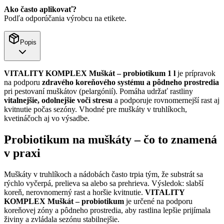
Ako často aplikovať?
Podľa odporúčania výrobcu na etikete.
Popis
VITALITY KOMPLEX Muškát – probiotikum 1 l
je prípravok
na podporu
zdravého koreňového systému a pôdneho prostredia
pri pestovaní muškátov (pelargónií). Pomáha udržať rastliny
vitalnejšie, odolnejšie voči stresu
a podporuje rovnomernejší rast aj
kvitnutie počas sezóny. Vhodné pre muškáty v truhlíkoch,
kvetináčoch aj vo výsadbe.
Probiotikum na muškáty – čo to znamená
v praxi
Muškáty v truhlíkoch a nádobách často trpia tým, že substrát sa
rýchlo vyčerpá, prelieva sa alebo sa prehrieva. Výsledok: slabší
koreň, nerovnomerný rast a horšie kvitnutie.
VITALITY
KOMPLEX Muškát – probiotikum
je určené na podporu
koreňovej zóny a pôdneho prostredia, aby rastlina lepšie prijímala
živiny a zvládala sezónu stabilnejšie.