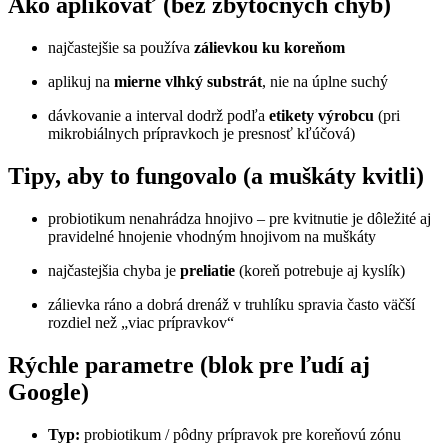
Ako aplikovať (bez zbytočných chýb)
najčastejšie sa používa
zálievkou ku koreňom
aplikuj na
mierne vlhký substrát
, nie na úplne suchý
dávkovanie a interval dodrž podľa
etikety výrobcu
(pri
mikrobiálnych prípravkoch je presnosť kľúčová)
Tipy, aby to fungovalo (a muškáty kvitli)
probiotikum nenahrádza hnojivo – pre kvitnutie je dôležité aj
pravidelné hnojenie vhodným hnojivom na muškáty
najčastejšia chyba je
preliatie
(koreň potrebuje aj kyslík)
zálievka ráno a dobrá drenáž v truhlíku spravia často väčší
rozdiel než „viac prípravkov“
Rýchle parametre (blok pre ľudí aj
Google)
Typ:
probiotikum / pôdny prípravok pre koreňovú zónu