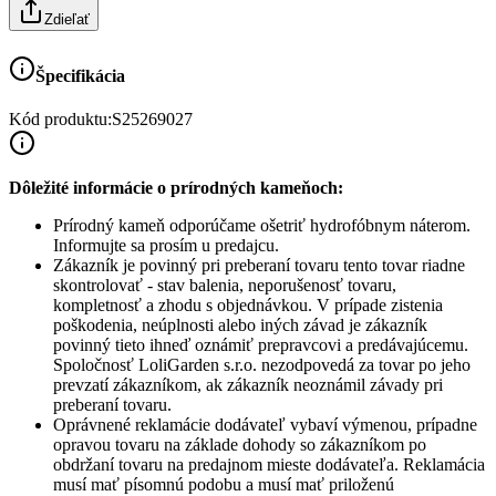
Zdieľať
Špecifikácia
Kód produktu:
S25269027
Dôležité informácie o prírodných kameňoch:
Prírodný kameň odporúčame ošetriť hydrofóbnym náterom.
Informujte sa prosím u predajcu.
Zákazník je povinný pri preberaní tovaru tento tovar riadne
skontrolovať - stav balenia, neporušenosť tovaru,
kompletnosť a zhodu s objednávkou. V prípade zistenia
poškodenia, neúplnosti alebo iných závad je zákazník
povinný tieto ihneď oznámiť prepravcovi a predávajúcemu.
Spoločnosť
LoliGarden s.r.o.
nezodpovedá za tovar po jeho
prevzatí zákazníkom, ak zákazník neoznámil závady pri
preberaní tovaru.
Oprávnené reklamácie dodávateľ vybaví výmenou, prípadne
opravou tovaru na základe dohody so zákazníkom po
obdržaní tovaru na predajnom mieste dodávateľa. Reklamácia
musí mať písomnú podobu a musí mať priloženú