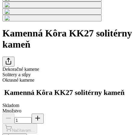
Kamenná Kôra KK27 solitérny
kameň
Dekoračné kamene
Solitery a stĺpy
Okrasné kamene
Kamenná Kôra KK27 solitérny kameň
Skladom
Množstvo
Načítavam...