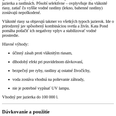
jazierka a rastlinách. Pôsobí selektívne – ovplyvňuje iba vláknité
riasy, zatiaľ čo vyššie vodné rastliny (lekno, bahenné rastliny)
zostávajú nepoškodené.
Vláknité riasy sa objavujú takmer vo všetkých typoch jazierok. Ide o
prirodzený jav spôsobený kombináciou svetla a živín. Kata Pond
pomáha potlačiť ich negatívny vplyv a stabilizovať vodné
prostredie.
Hlavné výhody:
účinný zásah proti vláknitým riasam,
dlhodobý efekt pri pravidelnom dávkovaní,
bezpečný pre ryby, rastliny aj ostatné živočíchy,
voda zostáva vhodná na polievanie záhrady,
nie je potrebné vypínať UV lampu.
Vhodný pre jazierka do 100 000 l.
Dávkovanie a použitie