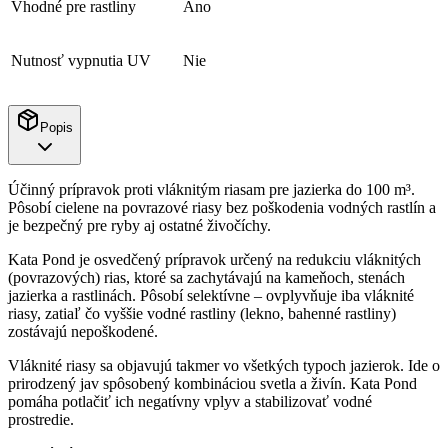
Vhodné pre rastliny
Áno
Nutnosť vypnutia UV
Nie
Popis
Účinný prípravok proti vláknitým riasam pre jazierka do 100 m³.
Pôsobí cielene na povrazové riasy bez poškodenia vodných rastlín a
je bezpečný pre ryby aj ostatné živočíchy.
Kata Pond je osvedčený prípravok určený na redukciu vláknitých
(povrazových) rias, ktoré sa zachytávajú na kameňoch, stenách
jazierka a rastlinách. Pôsobí selektívne – ovplyvňuje iba vláknité
riasy, zatiaľ čo vyššie vodné rastliny (lekno, bahenné rastliny)
zostávajú nepoškodené.
Vláknité riasy sa objavujú takmer vo všetkých typoch jazierok. Ide o
prirodzený jav spôsobený kombináciou svetla a živín. Kata Pond
pomáha potlačiť ich negatívny vplyv a stabilizovať vodné
prostredie.