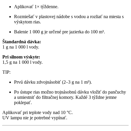
Aplikovať 1× týždenne.
Rozmiešať v plastovej nádobe s vodou a rozliať na miesta s
výskytom rias.
Balenie 1 000 g je určené pre jazierka do 100 m³.
Štandardná dávka:
1 g na 1 000 l vody.
Pri silnom výskyte:
1,5 g na 1 000 l vody.
TIP:
Prvú dávku zdvojnásobiť (2–3 g na 1 m³).
Po ústupe rias možno trojnásobnú dávku vložiť do pančuchy
a umiestniť do filtračnej komory. Každé 3 týždne jemne
poklepať.
Aplikovať pri teplote vody nad 10 °C.
UV lampu nie je potrebné vypínať.