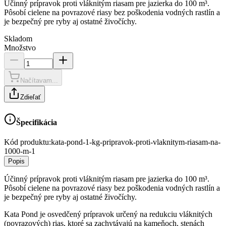
Účinný prípravok proti vláknitým riasam pre jazierka do 100 m³.
Pôsobí cielene na povrazové riasy bez poškodenia vodných rastlín a
je bezpečný pre ryby aj ostatné živočíchy.
Skladom
Množstvo
Načítavam...
Zdieľať
Špecifikácia
Kód produktu:
kata-pond-1-kg-pripravok-proti-vlaknitym-riasam-na-
1000-m-1
Popis
Účinný prípravok proti vláknitým riasam pre jazierka do 100 m³.
Pôsobí cielene na povrazové riasy bez poškodenia vodných rastlín a
je bezpečný pre ryby aj ostatné živočíchy.
Kata Pond je osvedčený prípravok určený na redukciu vláknitých
(povrazových) rias, ktoré sa zachytávajú na kameňoch, stenách