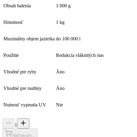
Obsah balenia
1 000 g
Hmotnosť
1 kg
Maximálny objem jazierka
do 100 000 l
Použitie
Redukcia vláknitých rias
Vhodné pre ryby
Áno
Vhodné pre rastliny
Áno
Nutnosť vypnutia UV
Nie
1
Načítavam...