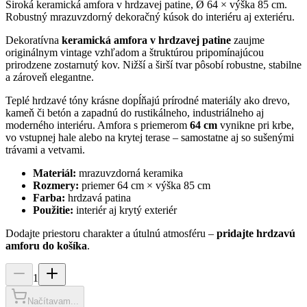
Široká keramická amfora v hrdzavej patine, Ø 64 × výška 85 cm.
Robustný mrazuvzdorný dekoračný kúsok do interiéru aj exteriéru.
Dekoratívna
keramická amfora v hrdzavej patine
zaujme
originálnym vintage vzhľadom a štruktúrou pripomínajúcou
prirodzene zostarnutý kov. Nižší a širší tvar pôsobí robustne, stabilne
a zároveň elegantne.
Teplé hrdzavé tóny krásne dopĺňajú prírodné materiály ako drevo,
kameň či betón a zapadnú do rustikálneho, industriálneho aj
moderného interiéru. Amfora s priemerom
64 cm
vynikne pri krbe,
vo vstupnej hale alebo na krytej terase – samostatne aj so sušenými
trávami a vetvami.
Materiál:
mrazuvzdorná keramika
Rozmery:
priemer 64 cm × výška 85 cm
Farba:
hrdzavá patina
Použitie:
interiér aj krytý exteriér
Dodajte priestoru charakter a útulnú atmosféru –
pridajte hrdzavú
amforu do košíka
.
1
Načítavam...