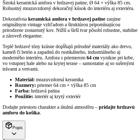
Široká keramická amfora v hrdzavej patine, Ø 64 × výška 85 cm.
Robustný mrazuvzdorný dekoračný kúsok do interiéru aj exteriéru.
Dekoratívna
keramická amfora v hrdzavej patine
zaujme
originálnym vintage vzhľadom a štruktúrou pripomínajúcou
prirodzene zostarnutý kov. Nižší a širší tvar pôsobí robustne, stabilne
a zároveň elegantne.
Teplé hrdzavé tóny krásne dopĺňajú prírodné materiály ako drevo,
kameň či betón a zapadnú do rustikálneho, industriálneho aj
moderného interiéru. Amfora s priemerom
64 cm
vynikne pri krbe,
vo vstupnej hale alebo na krytej terase – samostatne aj so sušenými
trávami a vetvami.
Materiál:
mrazuvzdorná keramika
Rozmery:
priemer 64 cm × výška 85 cm
Farba:
hrdzavá patina
Použitie:
interiér aj krytý exteriér
Dodajte priestoru charakter a útulnú atmosféru –
pridajte hrdzavú
amforu do košíka
.
Popis