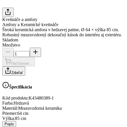
Kvetináče a amfory
Amfory a Keramické kvetináče
Široká keramická amfora v hrdzavej patine, Ø 64 × výška 85 cm.
Robustný mrazuvzdorný dekoračný kúsok do interiéru aj exteriéru.
Skladom
Množstvo
Načítavam...
Zdieľať
Špecifikácia
Kód produktu:
K43480389-1
Farba
:
Hrdzavá
Materiál
:
Mrazuvzdorná keramika
Priemer
:
64 cm
Výška
:
85 cm
Popis