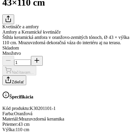
43×110 cm
Kvetináče a amfory
Amfory a Keramické kvetináče
Štíhla keramická amfora v oranžovo-zemitých tónoch, Ø 43 × výška
110 cm. Mrazuvzdorná dekoračná váza do interiéru aj na terasu.
Skladom
Množstvo
Načítavam...
Zdieľať
Špecifikácia
Kód produktu:
K30201101-1
Farba
:
Oranžová
Materiál
:
Mrazuvzdorná keramika
Priemer
:
43 cm
Výška
:
110 cm