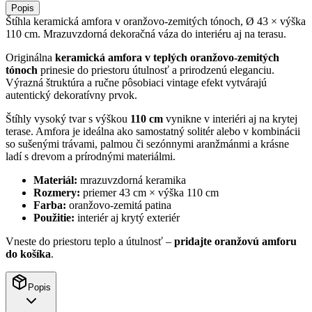
Popis
Štíhla keramická amfora v oranžovo-zemitých tónoch, Ø 43 × výška
110 cm. Mrazuvzdorná dekoračná váza do interiéru aj na terasu.
Originálna
keramická amfora v teplých oranžovo-zemitých
tónoch
prinesie do priestoru útulnosť a prirodzenú eleganciu.
Výrazná štruktúra a ručne pôsobiaci vintage efekt vytvárajú
autentický dekoratívny prvok.
Štíhly vysoký tvar s výškou
110 cm
vynikne v interiéri aj na krytej
terase. Amfora je ideálna ako samostatný solitér alebo v kombinácii
so sušenými trávami, palmou či sezónnymi aranžmánmi a krásne
ladí s drevom a prírodnými materiálmi.
Materiál:
mrazuvzdorná keramika
Rozmery:
priemer 43 cm × výška 110 cm
Farba:
oranžovo-zemitá patina
Použitie:
interiér aj krytý exteriér
Vneste do priestoru teplo a útulnosť –
pridajte oranžovú amforu
do košíka
.
Popis