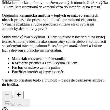
Štíhla keramická amfora v oranžovo-zemitých tónoch, Ø 43 × výška
110 cm. Mrazuvzdorná dekoračná váza do interiéru aj na terasu.
Originálna
keramická amfora v teplých oranžovo-zemitých
tónoch
prinesie do priestoru útulnosť a prirodzenú eleganciu.
Výrazná štruktúra a ručne pôsobiaci vintage efekt vytvárajú
autentický dekoratívny prvok.
Štíhly vysoký tvar s výškou
110 cm
vynikne v interiéri aj na krytej
terase. Amfora je ideálna ako samostatný solitér alebo v kombinácii
so sušenými trávami, palmou či sezónnymi aranžmánmi a krásne
ladí s drevom a prírodnými materiálmi.
Materiál:
mrazuvzdorná keramika
Rozmery:
priemer 43 cm × výška 110 cm
Farba:
oranžovo-zemitá patina
Použitie:
interiér aj krytý exteriér
Vneste do priestoru teplo a útulnosť –
pridajte oranžovú amforu
do košíka
.
1
Načítavam...