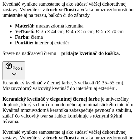
Kvetináč vynikne samostatne aj ako súčasť väčšej dekoratívnej
zostavy. Vyberáte si
z troch veľkostí
a vďaka mrazuvzdornosti ho
umiestnite aj na terasu, balkón či do záhrady.
Materiál:
mrazuvzdorná keramika
Veľkosti:
Ø 35 × 44 cm, Ø 45 × 55 cm, Ø 55 × 70 cm
Farba:
čierna
Použitie:
interiér aj exteriér
Stavte na nadčasovú čiernu –
pridajte kvetináč do košíka
.
Popis
Keramický kvetináč v čiernej farbe, 3 veľkosti (Ø 35–55 cm).
Mrazuvzdorný valcovitý kvetináč do interiéru aj exteriéru.
Keramický kvetináč v elegantnej čiernej farbe
je univerzálny
doplnok, ktorý sa hodí do moderného aj minimalistického interiéru.
Kvalitná mrazuvzdorná keramika zabezpečuje pevnosť a stabilitu,
zatiaľ čo valcovitý tvar sa ľahko kombinuje s rôznymi štýlmi
bývania.
Kvetináč vynikne samostatne aj ako súčasť väčšej dekoratívnej
zostavy. Vyberáte si
z troch veľkostí
a vďaka mrazuvzdornosti ho