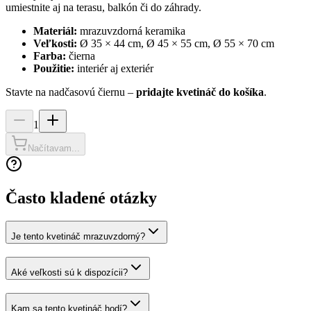
umiestnite aj na terasu, balkón či do záhrady.
Materiál:
mrazuvzdorná keramika
Veľkosti:
Ø 35 × 44 cm, Ø 45 × 55 cm, Ø 55 × 70 cm
Farba:
čierna
Použitie:
interiér aj exteriér
Stavte na nadčasovú čiernu –
pridajte kvetináč do košíka
.
1
Načítavam...
Často kladené otázky
Je tento kvetináč mrazuvzdorný?
Aké veľkosti sú k dispozícii?
Kam sa tento kvetináč hodí?