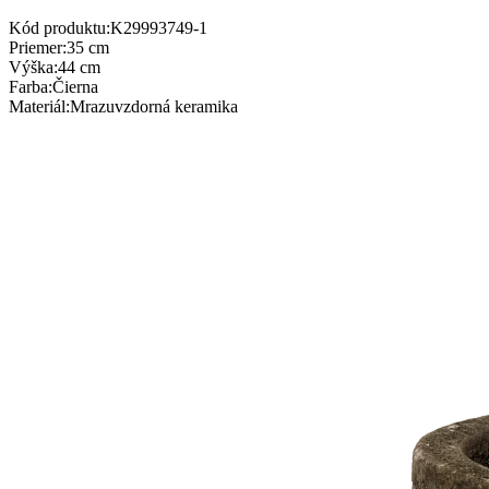
Kód produktu:
K29993749-1
Priemer
:
35 cm
Výška
:
44 cm
Farba
:
Čierna
Materiál
:
Mrazuvzdorná keramika