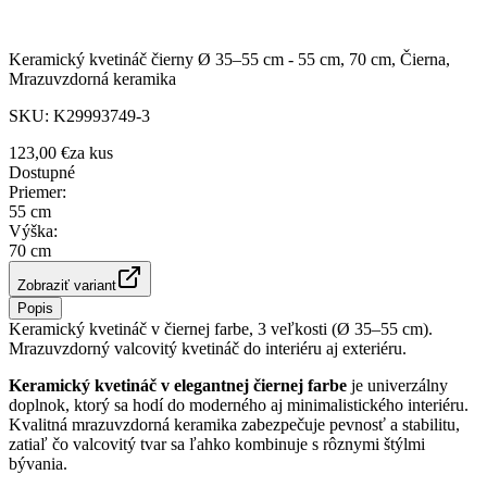
Keramický kvetináč čierny Ø 35–55 cm - 55 cm, 70 cm, Čierna,
Mrazuvzdorná keramika
SKU:
K29993749-3
123,00 €
za
kus
Dostupné
Priemer
:
55 cm
Výška
:
70 cm
Zobraziť variant
Popis
Keramický kvetináč v čiernej farbe, 3 veľkosti (Ø 35–55 cm).
Mrazuvzdorný valcovitý kvetináč do interiéru aj exteriéru.
Keramický kvetináč v elegantnej čiernej farbe
je univerzálny
doplnok, ktorý sa hodí do moderného aj minimalistického interiéru.
Kvalitná mrazuvzdorná keramika zabezpečuje pevnosť a stabilitu,
zatiaľ čo valcovitý tvar sa ľahko kombinuje s rôznymi štýlmi
bývania.