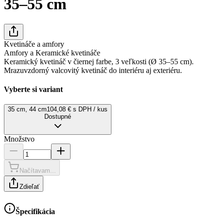
35–55 cm
Kvetináče a amfory
Amfory a Keramické kvetináče
Keramický kvetináč v čiernej farbe, 3 veľkosti (Ø 35–55 cm).
Mrazuvzdorný valcovitý kvetináč do interiéru aj exteriéru.
Vyberte si variant
35 cm, 44 cm
104,08 € s DPH / kus
Dostupné
Množstvo
Načítavam...
Zdieľať
Špecifikácia