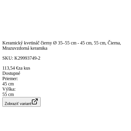
Keramický kvetináč čierny Ø 35–55 cm - 45 cm, 55 cm, Čierna,
Mrazuvzdorná keramika
SKU:
K29993749-2
113,54 €
za
kus
Dostupné
Priemer
:
45 cm
Výška
:
55 cm
Zobraziť variant