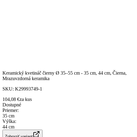
Keramický kvetináč čierny Ø 35–55 cm - 35 cm, 44 cm, Čierna,
Mrazuvzdorná keramika
SKU:
K29993749-1
104,08 €
za
kus
Dostupné
Priemer
:
35 cm
Výška
:
44 cm
Zobraziť variant