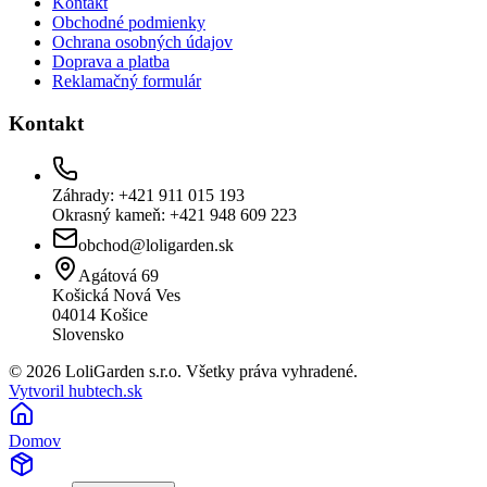
Kontakt
Obchodné podmienky
Ochrana osobných údajov
Doprava a platba
Reklamačný formulár
Kontakt
Záhrady: +421 911 015 193
Okrasný kameň: +421 948 609 223
obchod@loligarden.sk
Agátová 69
Košická Nová Ves
04014
Košice
Slovensko
© 2026 LoliGarden s.r.o. Všetky práva vyhradené.
Vytvoril hubtech.sk
Domov