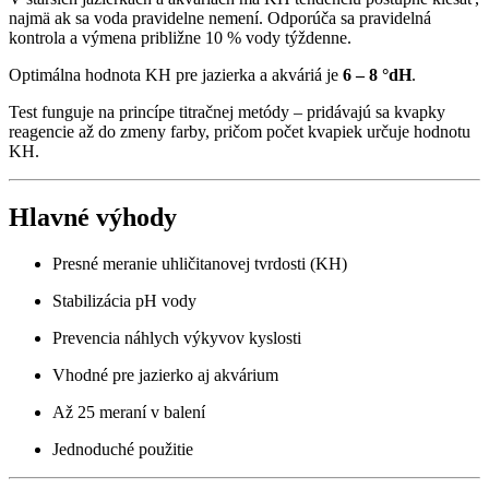
najmä ak sa voda pravidelne nemení. Odporúča sa pravidelná
kontrola a výmena približne 10 % vody týždenne.
Optimálna hodnota KH pre jazierka a akváriá je
6 – 8 °dH
.
Test funguje na princípe titračnej metódy – pridávajú sa kvapky
reagencie až do zmeny farby, pričom počet kvapiek určuje hodnotu
KH.
Hlavné výhody
Presné meranie uhličitanovej tvrdosti (KH)
Stabilizácia pH vody
Prevencia náhlych výkyvov kyslosti
Vhodné pre jazierko aj akvárium
Až 25 meraní v balení
Jednoduché použitie