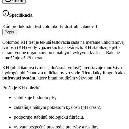
Zdieľať
Špecifikácia
Kód produktu:
kh-test-colombo-tvrdost-uhlicitanov-1
Popis
Colombo KH test je tekutá testovacia sada na meranie uhličitanovej
tvrdosti (KH) vody v jazierkach a akváriách. KH stabilizuje pH a
chráni vodné organizmy pred náhlymi výkyvmi kyslosti. Balenie
umožňuje až 25 meraní.
KH (uhličitanová tvrdosť, dočasná tvrdosť) predstavuje množstvo
hydrogénuhličitanov a uhličitanov vo vode. Tieto látky fungujú ako
pufrovací systém
, ktorý bráni prudkým výkyvom pH.
Prečo je KH dôležité:
stabilizuje hodnotu pH,
zabraňuje náhlym poklesom kyslosti (pH crash),
podporuje stabilnú biologickú filtráciu,
vytvára bezpečné prostredie pre ryby a rastliny.