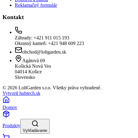
Reklamačný formulár
Kontakt
Záhrady: +421 911 015 193
Okrasný kameň: +421 948 609 223
obchod@loligarden.sk
Agátová 69
Košická Nová Ves
04014
Košice
Slovensko
© 2026 LoliGarden s.r.o. Všetky práva vyhradené.
Vytvoril hubtech.sk
Domov
Produkty
Vyhľadávanie