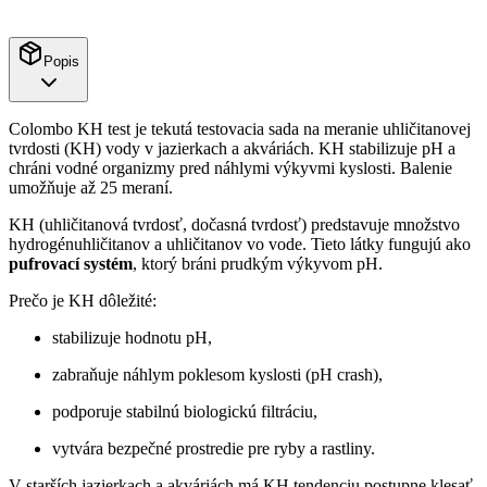
Popis
Colombo KH test je tekutá testovacia sada na meranie uhličitanovej
tvrdosti (KH) vody v jazierkach a akváriách. KH stabilizuje pH a
chráni vodné organizmy pred náhlymi výkyvmi kyslosti. Balenie
umožňuje až 25 meraní.
KH (uhličitanová tvrdosť, dočasná tvrdosť) predstavuje množstvo
hydrogénuhličitanov a uhličitanov vo vode. Tieto látky fungujú ako
pufrovací systém
, ktorý bráni prudkým výkyvom pH.
Prečo je KH dôležité:
stabilizuje hodnotu pH,
zabraňuje náhlym poklesom kyslosti (pH crash),
podporuje stabilnú biologickú filtráciu,
vytvára bezpečné prostredie pre ryby a rastliny.
V starších jazierkach a akváriách má KH tendenciu postupne klesať,