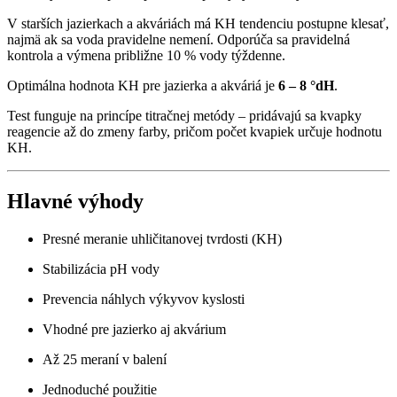
V starších jazierkach a akváriách má KH tendenciu postupne klesať,
najmä ak sa voda pravidelne nemení. Odporúča sa pravidelná
kontrola a výmena približne 10 % vody týždenne.
Optimálna hodnota KH pre jazierka a akváriá je
6 – 8 °dH
.
Test funguje na princípe titračnej metódy – pridávajú sa kvapky
reagencie až do zmeny farby, pričom počet kvapiek určuje hodnotu
KH.
Hlavné výhody
Presné meranie uhličitanovej tvrdosti (KH)
Stabilizácia pH vody
Prevencia náhlych výkyvov kyslosti
Vhodné pre jazierko aj akvárium
Až 25 meraní v balení
Jednoduché použitie