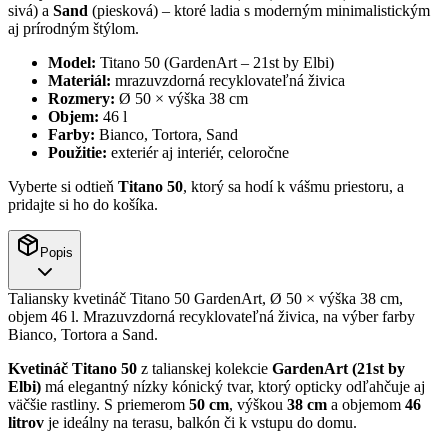
sivá) a
Sand
(piesková) – ktoré ladia s moderným minimalistickým
aj prírodným štýlom.
Model:
Titano 50 (GardenArt – 21st by Elbi)
Materiál:
mrazuvzdorná recyklovateľná živica
Rozmery:
Ø 50 × výška 38 cm
Objem:
46 l
Farby:
Bianco, Tortora, Sand
Použitie:
exteriér aj interiér, celoročne
Vyberte si odtieň
Titano 50
, ktorý sa hodí k vášmu priestoru, a
pridajte si ho do košíka.
Popis
Taliansky kvetináč Titano 50 GardenArt, Ø 50 × výška 38 cm,
objem 46 l. Mrazuvzdorná recyklovateľná živica, na výber farby
Bianco, Tortora a Sand.
Kvetináč Titano 50
z talianskej kolekcie
GardenArt (21st by
Elbi)
má elegantný nízky kónický tvar, ktorý opticky odľahčuje aj
väčšie rastliny. S priemerom
50 cm
, výškou
38 cm
a objemom
46
litrov
je ideálny na terasu, balkón či k vstupu do domu.