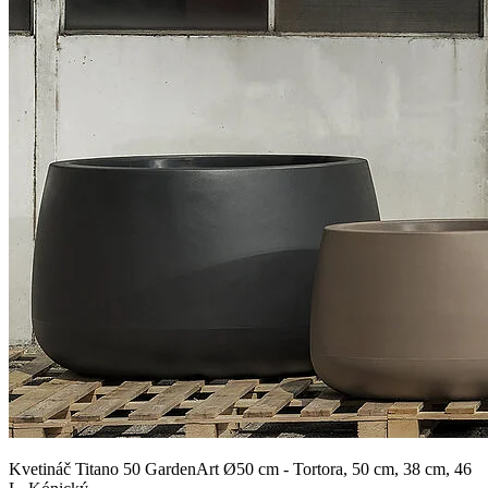
Kvetináč Titano 50 GardenArt Ø50 cm - Tortora, 50 cm, 38 cm, 46