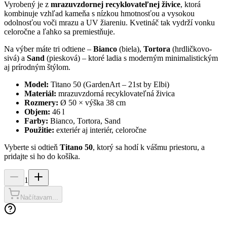
Vyrobený je z
mrazuvzdornej recyklovateľnej živice
, ktorá
kombinuje vzhľad kameňa s nízkou hmotnosťou a vysokou
odolnosťou voči mrazu a UV žiareniu. Kvetináč tak vydrží vonku
celoročne a ľahko sa premiestňuje.
Na výber máte tri odtiene –
Bianco
(biela),
Tortora
(hrdličkovo-
sivá) a
Sand
(piesková) – ktoré ladia s moderným minimalistickým
aj prírodným štýlom.
Model:
Titano 50 (GardenArt – 21st by Elbi)
Materiál:
mrazuvzdorná recyklovateľná živica
Rozmery:
Ø 50 × výška 38 cm
Objem:
46 l
Farby:
Bianco, Tortora, Sand
Použitie:
exteriér aj interiér, celoročne
Vyberte si odtieň
Titano 50
, ktorý sa hodí k vášmu priestoru, a
pridajte si ho do košíka.
1
Načítavam...