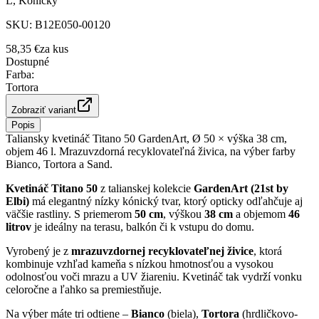
L, Kónický
SKU:
B12E050-00120
58,35 €
za
kus
Dostupné
Farba
:
Tortora
Zobraziť variant
Popis
Taliansky kvetináč Titano 50 GardenArt, Ø 50 × výška 38 cm,
objem 46 l. Mrazuvzdorná recyklovateľná živica, na výber farby
Bianco, Tortora a Sand.
Kvetináč Titano 50
z talianskej kolekcie
GardenArt (21st by
Elbi)
má elegantný nízky kónický tvar, ktorý opticky odľahčuje aj
väčšie rastliny. S priemerom
50 cm
, výškou
38 cm
a objemom
46
litrov
je ideálny na terasu, balkón či k vstupu do domu.
Vyrobený je z
mrazuvzdornej recyklovateľnej živice
, ktorá
kombinuje vzhľad kameňa s nízkou hmotnosťou a vysokou
odolnosťou voči mrazu a UV žiareniu. Kvetináč tak vydrží vonku
celoročne a ľahko sa premiestňuje.
Na výber máte tri odtiene –
Bianco
(biela),
Tortora
(hrdličkovo-