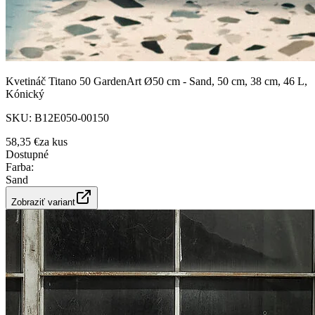
Kvetináč Titano 50 GardenArt Ø50 cm - Sand, 50 cm, 38 cm, 46 L,
Kónický
SKU:
B12E050-00150
58,35 €
za
kus
Dostupné
Farba
:
Sand
Zobraziť variant