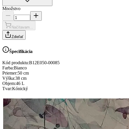
Množstvo
Načítavam...
Zdieľať
Špecifikácia
Kód produktu:
B12E050-00085
Farba
:
Bianco
Priemer
:
50 cm
Výška
:
38 cm
Objem
:
46 L
Tvar
:
Kónický