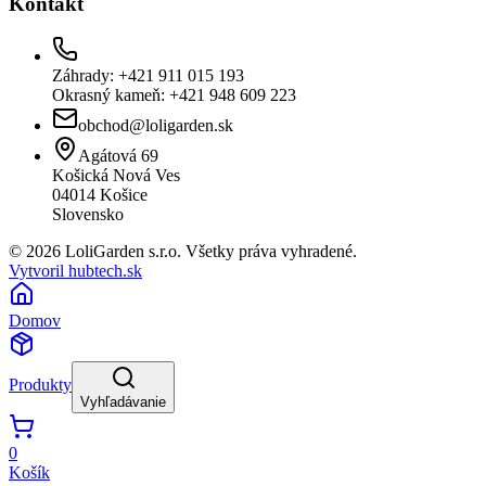
Kontakt
Záhrady: +421 911 015 193
Okrasný kameň: +421 948 609 223
obchod@loligarden.sk
Agátová 69
Košická Nová Ves
04014
Košice
Slovensko
© 2026 LoliGarden s.r.o. Všetky práva vyhradené.
Vytvoril hubtech.sk
Domov
Produkty
Vyhľadávanie
0
Košík