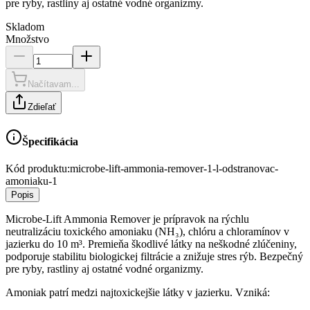
pre ryby, rastliny aj ostatné vodné organizmy.
Skladom
Množstvo
Načítavam...
Zdieľať
Špecifikácia
Kód produktu:
microbe-lift-ammonia-remover-1-l-odstranovac-
amoniaku-1
Popis
Microbe-Lift Ammonia Remover je prípravok na rýchlu
neutralizáciu toxického amoniaku (NH₃), chlóru a chloramínov v
jazierku do 10 m³. Premieňa škodlivé látky na neškodné zlúčeniny,
podporuje stabilitu biologickej filtrácie a znižuje stres rýb. Bezpečný
pre ryby, rastliny aj ostatné vodné organizmy.
Amoniak patrí medzi najtoxickejšie látky v jazierku. Vzniká: