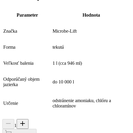
Parameter
Hodnota
Značka
Microbe-Lift
Forma
tekutá
Veľkosť balenia
1 l (cca 946 ml)
Odporúčaný objem
do 10 000 l
jazierka
odstránenie amoniaku, chlóru a
Určenie
chloramínov
1