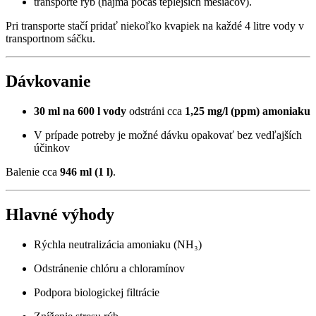
transporte rýb (najmä počas teplejších mesiacov).
Pri transporte stačí pridať niekoľko kvapiek na každé 4 litre vody v
transportnom sáčku.
Dávkovanie
30 ml na 600 l vody
odstráni cca
1,25 mg/l (ppm) amoniaku
V prípade potreby je možné dávku opakovať bez vedľajších
účinkov
Balenie cca
946 ml (1 l)
.
Hlavné výhody
Rýchla neutralizácia amoniaku (NH₃)
Odstránenie chlóru a chloramínov
Podpora biologickej filtrácie