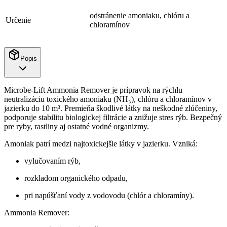
odstránenie amoniaku, chlóru a
Určenie
chloramínov
Popis
Microbe-Lift Ammonia Remover je prípravok na rýchlu
neutralizáciu toxického amoniaku (NH₃), chlóru a chloramínov v
jazierku do 10 m³. Premieňa škodlivé látky na neškodné zlúčeniny,
podporuje stabilitu biologickej filtrácie a znižuje stres rýb. Bezpečný
pre ryby, rastliny aj ostatné vodné organizmy.
Amoniak patrí medzi najtoxickejšie látky v jazierku. Vzniká:
vylučovaním rýb,
rozkladom organického odpadu,
pri napúšťaní vody z vodovodu (chlór a chloramíny).
Ammonia Remover: