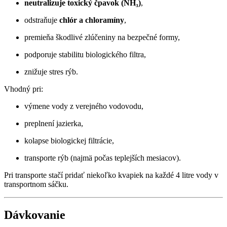
neutralizuje toxický čpavok (NH₃)
,
odstraňuje
chlór a chloramíny
,
premieňa škodlivé zlúčeniny na bezpečné formy,
podporuje stabilitu biologického filtra,
znižuje stres rýb.
Vhodný pri:
výmene vody z verejného vodovodu,
preplnení jazierka,
kolapse biologickej filtrácie,
transporte rýb (najmä počas teplejších mesiacov).
Pri transporte stačí pridať niekoľko kvapiek na každé 4 litre vody v
transportnom sáčku.
Dávkovanie