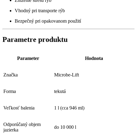
Zníženie stresu rýb
Vhodný pri transporte rýb
Bezpečný pri opakovanom použití
Parametre produktu
Parameter
Hodnota
Značka
Microbe-Lift
Forma
tekutá
Veľkosť balenia
1 l (cca 946 ml)
Odporúčaný objem
do 10 000 l
jazierka