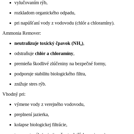
vylučovaním rýb,
rozkladom organického odpadu,
pri napúšťaní vody z vodovodu (chlór a chloramíny).
Ammonia Remover:
neutralizuje toxický čpavok (NH₃)
,
odstraňuje
chlór a chloramíny
,
premieňa škodlivé zlúčeniny na bezpečné formy,
podporuje stabilitu biologického filtra,
znižuje stres rýb.
Vhodný pri:
výmene vody z verejného vodovodu,
preplnení jazierka,
kolapse biologickej filtrácie,