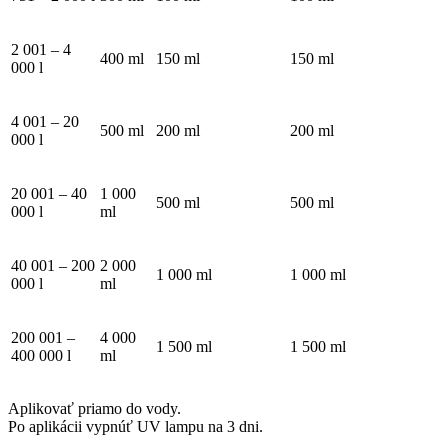
2 001 – 4
400 ml
150 ml
150 ml
000 l
4 001 – 20
500 ml
200 ml
200 ml
000 l
20 001 – 40
1 000
500 ml
500 ml
000 l
ml
40 001 – 200
2 000
1 000 ml
1 000 ml
000 l
ml
200 001 –
4 000
1 500 ml
1 500 ml
400 000 l
ml
Aplikovať priamo do vody.
Po aplikácii vypnúť UV lampu na 3 dni.