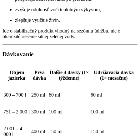
zvyšuje odolnosť voči teplotným výkyvom,
zlepšuje využitie živín.
Ide o stabilizačný produkt vhodný na sezónnu údržbu, nie o
okamžité riešenie silnej zelenej vody.
Dávkovanie
Objem
Prvá
Ďalšie 4 dávky (1×
Udržiavacia dávka
jazierka
dávka
týždenne)
(1× mesačne)
300 – 700 l
250 ml
60 ml
60 ml
751 – 2 000 l
300 ml
100 ml
100 ml
2 001 – 4
400 ml
150 ml
150 ml
000 l