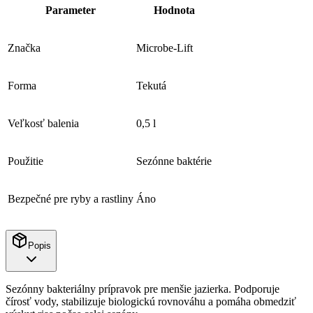
Parameter
Hodnota
Značka
Microbe-Lift
Forma
Tekutá
Veľkosť balenia
0,5 l
Použitie
Sezónne baktérie
Bezpečné pre ryby a rastliny
Áno
Popis
Sezónny bakteriálny prípravok pre menšie jazierka. Podporuje
čírosť vody, stabilizuje biologickú rovnováhu a pomáha obmedziť