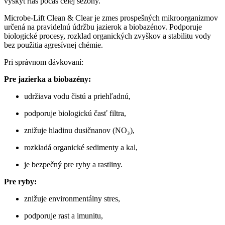
výskyt rias počas celej sezóny.
Microbe-Lift Clean & Clear je zmes prospešných mikroorganizmov
určená na pravidelnú údržbu jazierok a biobazénov. Podporuje
biologické procesy, rozklad organických zvyškov a stabilitu vody
bez použitia agresívnej chémie.
Pri správnom dávkovaní:
Pre jazierka a biobazény:
udržiava vodu čistú a priehľadnú,
podporuje biologickú časť filtra,
znižuje hladinu dusičnanov (NO₃),
rozkladá organické sedimenty a kal,
je bezpečný pre ryby a rastliny.
Pre ryby:
znižuje environmentálny stres,
podporuje rast a imunitu,