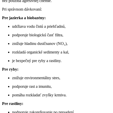
bez použitia agresívnej chémie.
Pri správnom dávkovaní:
Pre jazierka a biobazény:
udržiava vodu čistú a priehľadnú,
podporuje biologickú časť filtra,
znižuje hladinu dusičnanov (NO₃),
rozkladá organické sedimenty a kal,
je bezpečný pre ryby a rastliny.
Pre ryby:
znižuje environmentálny stres,
podporuje rast a imunitu,
pomáha rozkladať zvyšky krmiva.
Pre rastliny:
podporuje zakoreňovanie po presadení,