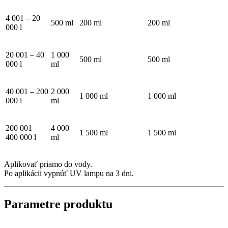
4 001 – 20
500 ml
200 ml
200 ml
000 l
20 001 – 40
1 000
500 ml
500 ml
000 l
ml
40 001 – 200
2 000
1 000 ml
1 000 ml
000 l
ml
200 001 –
4 000
1 500 ml
1 500 ml
400 000 l
ml
Aplikovať priamo do vody.
Po aplikácii vypnúť UV lampu na 3 dni.
Parametre produktu