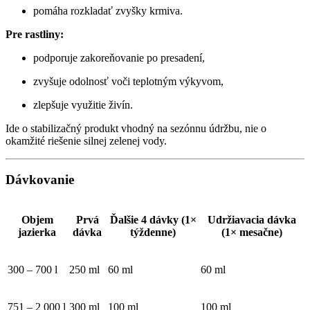
pomáha rozkladať zvyšky krmiva.
Pre rastliny:
podporuje zakoreňovanie po presadení,
zvyšuje odolnosť voči teplotným výkyvom,
zlepšuje využitie živín.
Ide o stabilizačný produkt vhodný na sezónnu údržbu, nie o
okamžité riešenie silnej zelenej vody.
Dávkovanie
Objem
Prvá
Ďalšie 4 dávky (1×
Udržiavacia dávka
jazierka
dávka
týždenne)
(1× mesačne)
300 – 700 l
250 ml
60 ml
60 ml
751 – 2 000 l
300 ml
100 ml
100 ml