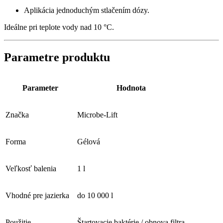
Aplikácia jednoduchým stlačením dózy.
Ideálne pri teplote vody nad 10 °C.
Parametre produktu
Parameter
Hodnota
Značka
Microbe-Lift
Forma
Gélová
Veľkosť balenia
1 l
Vhodné pre jazierka
do 10 000 l
Použitie
Štartovacie baktérie / obnova filtra