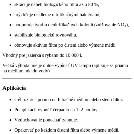
skracuje nábeh biologického filtra až o 80 %,
urýchľuje osídlenie nitrifikačnými baktériami,
podporuje tvorbu denitrifikačných kolónií (znižovanie NO₃),
stabilizuje biologickú rovnováhu,
obnovuje aktivitu filtra po čistení alebo výmene médií.
Vhodný pre jazierka s rybami do 10 000 l.
Veľká výhoda: nie je nutné vypínať UV lampu (aplikuje sa priamo
na médium, nie do vody).
Aplikácia
Gél roztrieť priamo na filtračné médium alebo stenu filtra.
Po aplikácii vypnúť čerpadlo na 1–2 hodiny.
Vzduchovanie ponechať zapnuté.
Opakovať po každom čistení filtra alebo výmene médií.