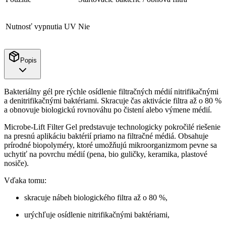
Nutnosť vypnutia UV
Nie
Popis
Bakteriálny gél pre rýchle osídlenie filtračných médií nitrifikačnými
a denitrifikačnými baktériami. Skracuje čas aktivácie filtra až o 80 %
a obnovuje biologickú rovnováhu po čistení alebo výmene médií.
Microbe-Lift Filter Gel predstavuje technologicky pokročilé riešenie
na presnú aplikáciu baktérií priamo na filtračné médiá. Obsahuje
prírodné biopolyméry, ktoré umožňujú mikroorganizmom pevne sa
uchytiť na povrchu médií (pena, bio guličky, keramika, plastové
nosiče).
Vďaka tomu:
skracuje nábeh biologického filtra až o 80 %,
urýchľuje osídlenie nitrifikačnými baktériami,