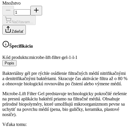
Množstvo
Načítavam...
Zdieľať
Špecifikácia
Kód produktu:
microbe-lift-filter-gel-1-l-1
Popis
Bakteriálny gél pre rýchle osídlenie filtračných médií nitrifikačnými
a denitrifikačnými baktériami. Skracuje čas aktivácie filtra až o 80 %
a obnovuje biologickú rovnováhu po čistení alebo výmene médií.
Microbe-Lift Filter Gel predstavuje technologicky pokročilé riešenie
na presnú aplikáciu baktérií priamo na filtračné médiá. Obsahuje
prírodné biopolyméry, ktoré umožňujú mikroorganizmom pevne sa
uchytiť na povrchu médií (pena, bio guličky, keramika, plastové
nosiče).
Vďaka tomu: