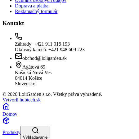
Ochrana osobných údajov
Doprava a platba
Reklamačný formulár
Kontakt
Záhrady: +421 911 015 193
Okrasný kameň: +421 948 609 223
obchod@loligarden.sk
Agátová 69
Košická Nová Ves
04014
Košice
Slovensko
© 2026 LoliGarden s.r.o. Všetky práva vyhradené.
Vytvoril hubtech.sk
Domov
Produkty
Vyhľadávanie