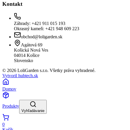
Kontakt
Záhrady: +421 911 015 193
Okrasný kameň: +421 948 609 223
obchod@loligarden.sk
Agátová 69
Košická Nová Ves
04014
Košice
Slovensko
© 2026 LoliGarden s.r.o. Všetky práva vyhradené.
Vytvoril hubtech.sk
Domov
Produkty
Vyhľadávanie
0
Košík