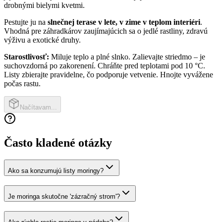
drobnými bielymi kvetmi.
Pestujte ju na
slnečnej terase v lete, v zime v teplom interiéri
.
Vhodná pre záhradkárov zaujímajúcich sa o jedlé rastliny, zdravú
výživu a exotické druhy.
Starostlivosť:
Miluje teplo a plné slnko. Zalievajte striedmo – je
suchovzdorná po zakorenení. Chráňte pred teplotami pod 10 °C.
Listy zbierajte pravidelne, čo podporuje vetvenie. Hnojte vyvážene
počas rastu.
Načítavam...
Často kladené otázky
Ako sa konzumujú listy moringy?
Je moringa skutočne 'zázračný strom'?