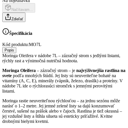
Na objednávku
Načítavam...
Zdieľať
Špecifikácia
Kód produktu:
MO7L
Popis
Moringa Oleifera v nádobe 7L – zázračný strom s jedlými listami,
rýchly rast a výnimočná nutričná hodnota.
Moringa Oleifera
– zázračný strom – je
najvýživnejšia rastlina na
svete
podľa mnohých štúdií. Jej listy sú neuveriteľne bohaté na
vitamíny (A, C, E), minerály (vápnik, železo, draslík) a proteíny. V
nádobe 7L ide o rýchlorasúci stromček s jemnými perovitými
listami.
Moringa rastie neuveriteľnou rýchlosťou – za jednu sezónu môže
narásť o 1–2 metre. Jej jemné zelené listy sa dajú konzumovať
čerstvé, sušené na prášok alebo v čajoch. Rastlina je tiež okrasná –
jej vzdušné listy a štíhla silueta sú esteticky príťažlivé. Kvitne
drobnými bielymi kvetmi.