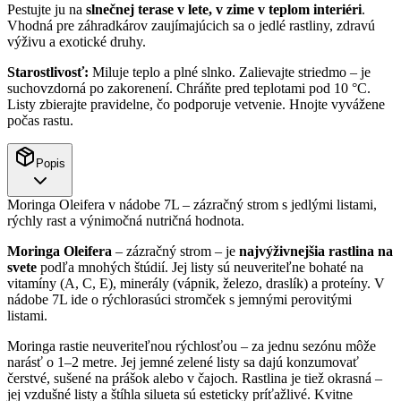
Pestujte ju na
slnečnej terase v lete, v zime v teplom interiéri
.
Vhodná pre záhradkárov zaujímajúcich sa o jedlé rastliny, zdravú
výživu a exotické druhy.
Starostlivosť:
Miluje teplo a plné slnko. Zalievajte striedmo – je
suchovzdorná po zakorenení. Chráňte pred teplotami pod 10 °C.
Listy zbierajte pravidelne, čo podporuje vetvenie. Hnojte vyvážene
počas rastu.
Popis
Moringa Oleifera v nádobe 7L – zázračný strom s jedlými listami,
rýchly rast a výnimočná nutričná hodnota.
Moringa Oleifera
– zázračný strom – je
najvýživnejšia rastlina na
svete
podľa mnohých štúdií. Jej listy sú neuveriteľne bohaté na
vitamíny (A, C, E), minerály (vápnik, železo, draslík) a proteíny. V
nádobe 7L ide o rýchlorasúci stromček s jemnými perovitými
listami.
Moringa rastie neuveriteľnou rýchlosťou – za jednu sezónu môže
narásť o 1–2 metre. Jej jemné zelené listy sa dajú konzumovať
čerstvé, sušené na prášok alebo v čajoch. Rastlina je tiež okrasná –
jej vzdušné listy a štíhla silueta sú esteticky príťažlivé. Kvitne