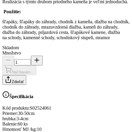
Realizácia s týmto druhom príodného kameňa je veľmi jednoduchá.
Použitie:
šľapáky, šľapáky do záhrady, chodník z kameňa, dlažba na chodník,
chodník do záhrady, mrazuvzdorná dlažba, kameň do záhrady,
dlažba do záhrady, príjazdová cesta, šľapákové kamene, dlažba
na schody, kamenné schody, schodiskový stupeň, mramor
Skladom
Množstvo
Načítavam...
Zdieľať
Špecifikácia
Kód produktu:
S02524061
Priemer
:
30-50cm
hrubka
:
3-4cm
Balenie
:
60 ks
Hmotnosť MJ /kg
:
10