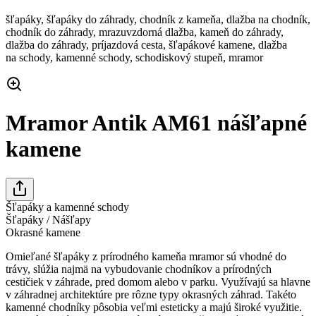
šľapáky, šľapáky do záhrady, chodník z kameňa, dlažba na chodník,
chodník do záhrady, mrazuvzdorná dlažba, kameň do záhrady,
dlažba do záhrady, príjazdová cesta, šľapákové kamene, dlažba
na schody, kamenné schody, schodiskový stupeň, mramor
Mramor Antik AM61 nášľapné
kamene
Šľapáky a kamenné schody
Šľapáky / Nášľapy
Okrasné kamene
Omieľané šľapáky z prírodného kameňa mramor sú vhodné do
trávy, slúžia najmä na vybudovanie chodníkov a prírodných
cestičiek v záhrade, pred domom alebo v parku. Využívajú sa hlavne
v záhradnej architektúre pre rôzne typy okrasných záhrad. Takéto
kamenné chodníky pôsobia veľmi esteticky a majú široké využitie.