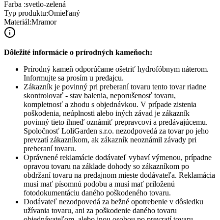
Farba
:
svetlo-zelená
Typ produktu
:
Omieľaný
Materiál
:
Mramor
Dôležité informácie o prírodných kameňoch:
Prírodný kameň odporúčame ošetriť hydrofóbnym náterom.
Informujte sa prosím u predajcu.
Zákazník je povinný pri preberaní tovaru tento tovar riadne
skontrolovať - stav balenia, neporušenosť tovaru,
kompletnosť a zhodu s objednávkou. V prípade zistenia
poškodenia, neúplnosti alebo iných závad je zákazník
povinný tieto ihneď oznámiť prepravcovi a predávajúcemu.
Spoločnosť
LoliGarden s.r.o.
nezodpovedá za tovar po jeho
prevzatí zákazníkom, ak zákazník neoznámil závady pri
preberaní tovaru.
Oprávnené reklamácie dodávateľ vybaví výmenou, prípadne
opravou tovaru na základe dohody so zákazníkom po
obdržaní tovaru na predajnom mieste dodávateľa. Reklamácia
musí mať písomnú podobu a musí mať priloženú
fotodokumentáciu daného poškodeného tovaru.
Dodávateľ nezodpovedá za bežné opotrebenie v dôsledku
užívania tovaru, ani za poškodenie daného tovaru
objednávateľom, alebo inou osobou po prevzatí tovaru.