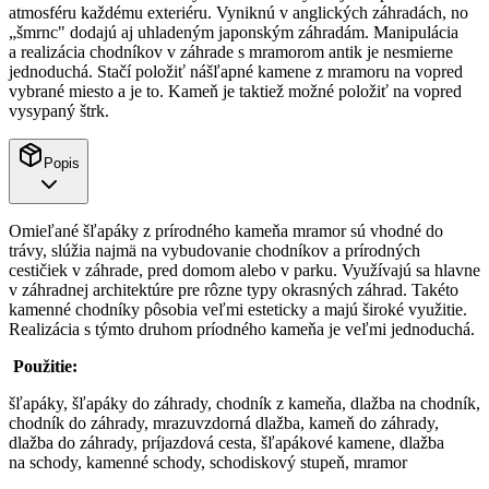
atmosféru každému exteriéru. Vyniknú v anglických záhradách, no
„šmrnc" dodajú aj uhladeným japonským záhradám. Manipulácia
a realizácia chodníkov v záhrade s mramorom antik je nesmierne
jednoduchá. Stačí položiť nášľapné kamene z mramoru na vopred
vybrané miesto a je to. Kameň je taktiež možné položiť na vopred
vysypaný štrk.
Popis
Omieľané šľapáky z prírodného kameňa mramor sú vhodné do
trávy, slúžia najmä na vybudovanie chodníkov a prírodných
cestičiek v záhrade, pred domom alebo v parku. Využívajú sa hlavne
v záhradnej architektúre pre rôzne typy okrasných záhrad. Takéto
kamenné chodníky pôsobia veľmi esteticky a majú široké využitie.
Realizácia s týmto druhom príodného kameňa je veľmi jednoduchá.
Použitie:
šľapáky, šľapáky do záhrady, chodník z kameňa, dlažba na chodník,
chodník do záhrady, mrazuvzdorná dlažba, kameň do záhrady,
dlažba do záhrady, príjazdová cesta, šľapákové kamene, dlažba
na schody, kamenné schody, schodiskový stupeň, mramor