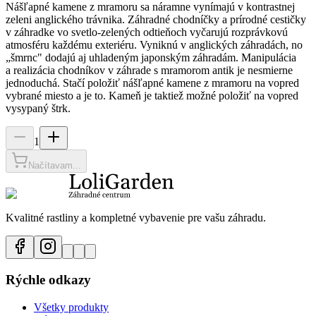
Nášľapné kamene z mramoru sa náramne vynímajú v kontrastnej
zeleni anglického trávnika. Záhradné chodníčky a prírodné cestičky
v záhradke vo svetlo-zelených odtieňoch vyčarujú rozprávkovú
atmosféru každému exteriéru. Vyniknú v anglických záhradách, no
„šmrnc" dodajú aj uhladeným japonským záhradám. Manipulácia
a realizácia chodníkov v záhrade s mramorom antik je nesmierne
jednoduchá. Stačí položiť nášľapné kamene z mramoru na vopred
vybrané miesto a je to. Kameň je taktiež možné položiť na vopred
vysypaný štrk.
1
Načítavam...
Kvalitné rastliny a kompletné vybavenie pre vašu záhradu.
Rýchle odkazy
Všetky produkty