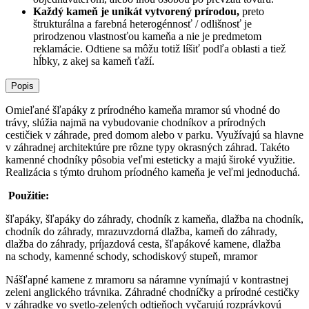
Každý kameň je unikát vytvorený prírodou,
preto
štrukturálna a farebná heterogénnosť / odlišnosť je
prirodzenou vlastnosťou kameňa a nie je predmetom
reklamácie. Odtiene sa môžu totiž líšiť podľa oblasti a tiež
hĺbky, z akej sa kameň ťaží.
Popis
Omieľané šľapáky z prírodného kameňa mramor sú vhodné do
trávy, slúžia najmä na vybudovanie chodníkov a prírodných
cestičiek v záhrade, pred domom alebo v parku. Využívajú sa hlavne
v záhradnej architektúre pre rôzne typy okrasných záhrad. Takéto
kamenné chodníky pôsobia veľmi esteticky a majú široké využitie.
Realizácia s týmto druhom príodného kameňa je veľmi jednoduchá.
Použitie:
šľapáky, šľapáky do záhrady, chodník z kameňa, dlažba na chodník,
chodník do záhrady, mrazuvzdorná dlažba, kameň do záhrady,
dlažba do záhrady, príjazdová cesta, šľapákové kamene, dlažba
na schody, kamenné schody, schodiskový stupeň, mramor
Nášľapné kamene z mramoru sa náramne vynímajú v kontrastnej
zeleni anglického trávnika. Záhradné chodníčky a prírodné cestičky
v záhradke vo svetlo-zelených odtieňoch vyčarujú rozprávkovú