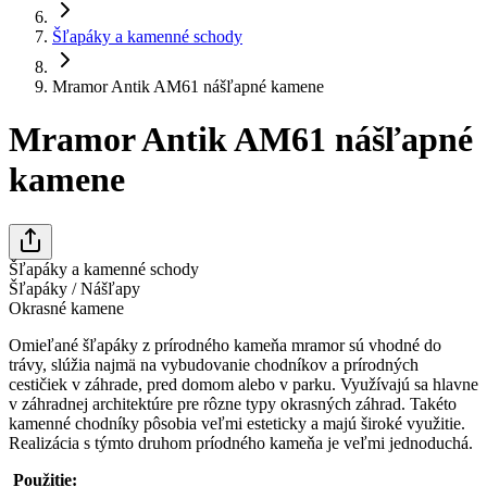
Šľapáky a kamenné schody
Mramor Antik AM61 nášľapné kamene
Mramor Antik AM61 nášľapné
kamene
Šľapáky a kamenné schody
Šľapáky / Nášľapy
Okrasné kamene
Omieľané šľapáky z prírodného kameňa mramor sú vhodné do
trávy, slúžia najmä na vybudovanie chodníkov a prírodných
cestičiek v záhrade, pred domom alebo v parku. Využívajú sa hlavne
v záhradnej architektúre pre rôzne typy okrasných záhrad. Takéto
kamenné chodníky pôsobia veľmi esteticky a majú široké využitie.
Realizácia s týmto druhom príodného kameňa je veľmi jednoduchá.
Použitie: