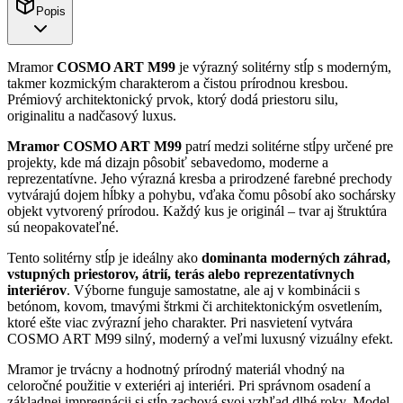
Popis
Mramor
COSMO ART M99
je výrazný solitérny stĺp s moderným,
takmer kozmickým charakterom a čistou prírodnou kresbou.
Prémiový architektonický prvok, ktorý dodá priestoru silu,
originalitu a nadčasový luxus.
Mramor COSMO ART M99
patrí medzi solitérne stĺpy určené pre
projekty, kde má dizajn pôsobiť sebavedomo, moderne a
reprezentatívne. Jeho výrazná kresba a prirodzené farebné prechody
vytvárajú dojem hĺbky a pohybu, vďaka čomu pôsobí ako sochársky
objekt vytvorený prírodou. Každý kus je originál – tvar aj štruktúra
sú neopakovateľné.
Tento solitérny stĺp je ideálny ako
dominanta moderných záhrad,
vstupných priestorov, átrií, terás alebo reprezentatívnych
interiérov
. Výborne funguje samostatne, ale aj v kombinácii s
betónom, kovom, tmavými štrkmi či architektonickým osvetlením,
ktoré ešte viac zvýrazní jeho charakter. Pri nasvietení vytvára
COSMO ART M99 silný, moderný a veľmi luxusný vizuálny efekt.
Mramor je trvácny a hodnotný prírodný materiál vhodný na
celoročné použitie v exteriéri aj interiéri. Pri správnom osadení a
základnej impregnácii si stĺp zachová svoj vzhľad dlhé roky. Model