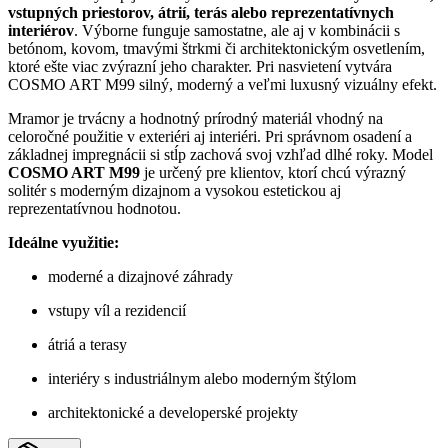
vstupných priestorov, átrií, terás alebo reprezentatívnych
interiérov
. Výborne funguje samostatne, ale aj v kombinácii s
betónom, kovom, tmavými štrkmi či architektonickým osvetlením,
ktoré ešte viac zvýrazní jeho charakter. Pri nasvietení vytvára
COSMO ART M99 silný, moderný a veľmi luxusný vizuálny efekt.
Mramor je trvácny a hodnotný prírodný materiál vhodný na
celoročné použitie v exteriéri aj interiéri. Pri správnom osadení a
základnej impregnácii si stĺp zachová svoj vzhľad dlhé roky. Model
COSMO ART M99
je určený pre klientov, ktorí chcú výrazný
solitér s moderným dizajnom a vysokou estetickou aj
reprezentatívnou hodnotou.
Ideálne využitie:
moderné a dizajnové záhrady
vstupy víl a rezidencií
átriá a terasy
interiéry s industriálnym alebo moderným štýlom
architektonické a developerské projekty