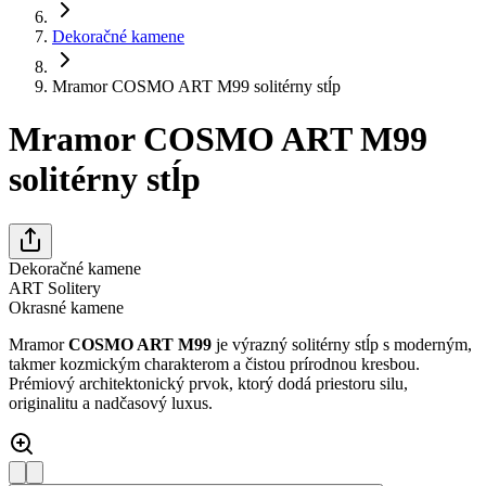
Dekoračné kamene
Mramor COSMO ART M99 solitérny stĺp
Mramor COSMO ART M99
solitérny stĺp
Dekoračné kamene
ART Solitery
Okrasné kamene
Mramor
COSMO ART M99
je výrazný solitérny stĺp s moderným,
takmer kozmickým charakterom a čistou prírodnou kresbou.
Prémiový architektonický prvok, ktorý dodá priestoru silu,
originalitu a nadčasový luxus.