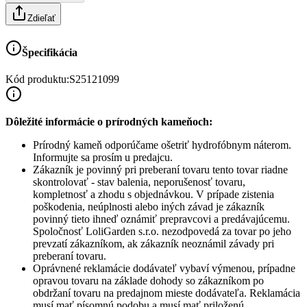
Zdieľať
Špecifikácia
Kód produktu:
S25121099
Dôležité informácie o prírodných kameňoch:
Prírodný kameň odporúčame ošetriť hydrofóbnym náterom.
Informujte sa prosím u predajcu.
Zákazník je povinný pri preberaní tovaru tento tovar riadne
skontrolovať - stav balenia, neporušenosť tovaru,
kompletnosť a zhodu s objednávkou. V prípade zistenia
poškodenia, neúplnosti alebo iných závad je zákazník
povinný tieto ihneď oznámiť prepravcovi a predávajúcemu.
Spoločnosť
LoliGarden s.r.o.
nezodpovedá za tovar po jeho
prevzatí zákazníkom, ak zákazník neoznámil závady pri
preberaní tovaru.
Oprávnené reklamácie dodávateľ vybaví výmenou, prípadne
opravou tovaru na základe dohody so zákazníkom po
obdržaní tovaru na predajnom mieste dodávateľa. Reklamácia
musí mať písomnú podobu a musí mať priloženú