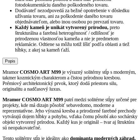
fotodokumentáciu daného poškodeného tovaru.
Dodávateľ nezodpovedá za bežné opotrebenie v dôsledku
užívania tovaru, ani za poškodenie daného tovaru
objednávateľom, alebo inou osobou po prevzatí tovaru.
Každý kameň je unikát vytvorený prírodou,
preto
štrukturálna a farebná heterogénnosť / odlišnosť je
prirodzenou vlastnosťou kameňa a nie je predmetom
reklamácie. Odtiene sa môžu totiž líšiť podľa oblasti a tiež
hĺbky, z akej sa kameň ťaží.
Popis
Mramor
COSMO ART M99
je výrazný solitérny stĺp s moderným,
takmer kozmickým charakterom a čistou prírodnou kresbou.
Prémiový architektonický prvok, ktorý dodá priestoru silu,
originalitu a nadčasový luxus.
Mramor COSMO ART M99
patrí medzi solitérne stĺpy určené pre
projekty, kde má dizajn pôsobiť sebavedomo, moderne a
reprezentatívne. Jeho výrazná kresba a prirodzené farebné prechody
vytvárajú dojem hĺbky a pohybu, vďaka čomu pôsobí ako sochársky
objekt vytvorený prírodou. Každý kus je originál – tvar aj štruktúra
sú neopakovateľné.
Tento solitérny stĺp je ideálny ako
dominanta moderných záhrad,