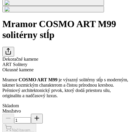
Mramor COSMO ART M99
solitérny stĺp
Dekoračné kamene
ART Solitery
Okrasné kamene
Mramor
COSMO ART M99
je výrazný solitérny stĺp s moderným,
takmer kozmickým charakterom a čistou prírodnou kresbou.
Prémiový architektonický prvok, ktorý dodá priestoru silu,
originalitu a nadčasový luxus.
Skladom
Množstvo
Načítavam...