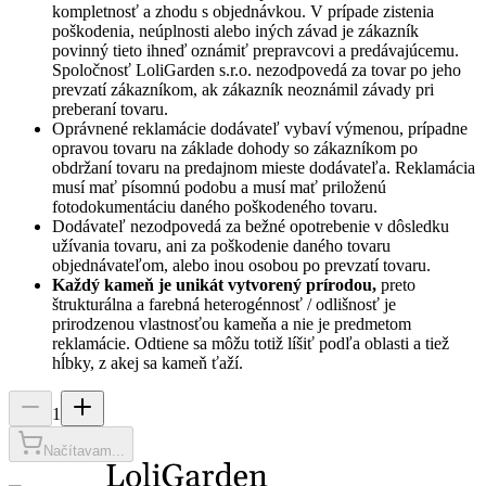
kompletnosť a zhodu s objednávkou. V prípade zistenia
poškodenia, neúplnosti alebo iných závad je zákazník
povinný tieto ihneď oznámiť prepravcovi a predávajúcemu.
Spoločnosť
LoliGarden s.r.o.
nezodpovedá za tovar po jeho
prevzatí zákazníkom, ak zákazník neoznámil závady pri
preberaní tovaru.
Oprávnené reklamácie dodávateľ vybaví výmenou, prípadne
opravou tovaru na základe dohody so zákazníkom po
obdržaní tovaru na predajnom mieste dodávateľa. Reklamácia
musí mať písomnú podobu a musí mať priloženú
fotodokumentáciu daného poškodeného tovaru.
Dodávateľ nezodpovedá za bežné opotrebenie v dôsledku
užívania tovaru, ani za poškodenie daného tovaru
objednávateľom, alebo inou osobou po prevzatí tovaru.
Každý kameň je unikát vytvorený prírodou,
preto
štrukturálna a farebná heterogénnosť / odlišnosť je
prirodzenou vlastnosťou kameňa a nie je predmetom
reklamácie. Odtiene sa môžu totiž líšiť podľa oblasti a tiež
hĺbky, z akej sa kameň ťaží.
1
Načítavam...