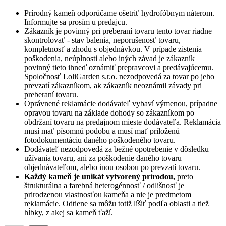
Prírodný kameň odporúčame ošetriť hydrofóbnym náterom.
Informujte sa prosím u predajcu.
Zákazník je povinný pri preberaní tovaru tento tovar riadne
skontrolovať - stav balenia, neporušenosť tovaru,
kompletnosť a zhodu s objednávkou. V prípade zistenia
poškodenia, neúplnosti alebo iných závad je zákazník
povinný tieto ihneď oznámiť prepravcovi a predávajúcemu.
Spoločnosť
LoliGarden s.r.o.
nezodpovedá za tovar po jeho
prevzatí zákazníkom, ak zákazník neoznámil závady pri
preberaní tovaru.
Oprávnené reklamácie dodávateľ vybaví výmenou, prípadne
opravou tovaru na základe dohody so zákazníkom po
obdržaní tovaru na predajnom mieste dodávateľa. Reklamácia
musí mať písomnú podobu a musí mať priloženú
fotodokumentáciu daného poškodeného tovaru.
Dodávateľ nezodpovedá za bežné opotrebenie v dôsledku
užívania tovaru, ani za poškodenie daného tovaru
objednávateľom, alebo inou osobou po prevzatí tovaru.
Každý kameň je unikát vytvorený prírodou,
preto
štrukturálna a farebná heterogénnosť / odlišnosť je
prirodzenou vlastnosťou kameňa a nie je predmetom
reklamácie. Odtiene sa môžu totiž líšiť podľa oblasti a tiež
hĺbky, z akej sa kameň ťaží.