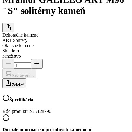
"S" solitérny kameň
Dekoračné kamene
ART Solitery
Okrasné kamene
Skladom
Množstvo
Načítavam...
Zdieľať
Špecifikácia
Kód produktu:
S25128796
Dôležité informácie o prírodných kameňoch: