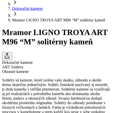
Dekoračné kamene
Mramor LIGNO TROYA ART M96 “M” solitérny kameň
Mramor LIGNO TROYA ART
M96 “M” solitérny kameň
Dekoračné kamene
ART Solitery
Okrasné kamene
Solitéry sú kamene, ktoré urobia vašu skalku, záhradu a okolie
domu skutočne jedinečným. Solitér, častokrát nazývaný aj monolit,
je druh kameňa s väčším priemerom. Solitérne kamene sa využívajú
aj pri realizáciách z prírodného kameňa ako dominanty okolia
firiem, parkov a okrasných záhrad. Svojou farebnosťou dodajú
okolitému prostrediu originalitu. Solitéry do záhrady ponúkame v
rôznych veľkostiach a farbách. Farba je výsledkom prirodzených
procesov v kameňolome a preto každý kus nesie v sebe unikátnu