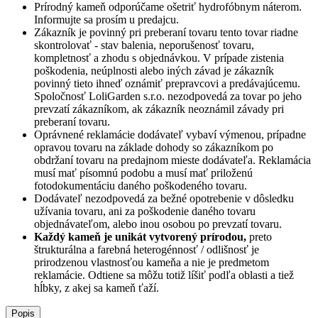
Prírodný kameň odporúčame ošetriť hydrofóbnym náterom.
Informujte sa prosím u predajcu.
Zákazník je povinný pri preberaní tovaru tento tovar riadne
skontrolovať - stav balenia, neporušenosť tovaru,
kompletnosť a zhodu s objednávkou. V prípade zistenia
poškodenia, neúplnosti alebo iných závad je zákazník
povinný tieto ihneď oznámiť prepravcovi a predávajúcemu.
Spoločnosť
LoliGarden s.r.o.
nezodpovedá za tovar po jeho
prevzatí zákazníkom, ak zákazník neoznámil závady pri
preberaní tovaru.
Oprávnené reklamácie dodávateľ vybaví výmenou, prípadne
opravou tovaru na základe dohody so zákazníkom po
obdržaní tovaru na predajnom mieste dodávateľa. Reklamácia
musí mať písomnú podobu a musí mať priloženú
fotodokumentáciu daného poškodeného tovaru.
Dodávateľ nezodpovedá za bežné opotrebenie v dôsledku
užívania tovaru, ani za poškodenie daného tovaru
objednávateľom, alebo inou osobou po prevzatí tovaru.
Každý kameň je unikát vytvorený prírodou,
preto
štrukturálna a farebná heterogénnosť / odlišnosť je
prirodzenou vlastnosťou kameňa a nie je predmetom
reklamácie. Odtiene sa môžu totiž líšiť podľa oblasti a tiež
hĺbky, z akej sa kameň ťaží.
Popis