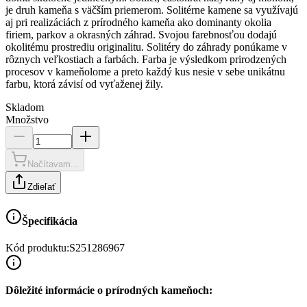
je druh kameňa s väčším priemerom. Solitérne kamene sa využívajú
aj pri realizáciách z prírodného kameňa ako dominanty okolia
firiem, parkov a okrasných záhrad. Svojou farebnosťou dodajú
okolitému prostrediu originalitu. Solitéry do záhrady ponúkame v
rôznych veľkostiach a farbách. Farba je výsledkom prirodzených
procesov v kameňolome a preto každý kus nesie v sebe unikátnu
farbu, ktorá závisí od vyťaženej žily.
Skladom
Množstvo
Načítavam...
Zdieľať
Špecifikácia
Kód produktu:
S251286967
Dôležité informácie o prírodných kameňoch: