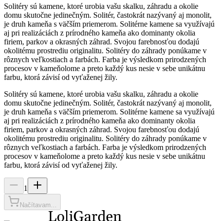
Solitéry sú kamene, ktoré urobia vašu skalku, záhradu a okolie
domu skutočne jedinečným. Solitér, častokrát nazývaný aj monolit,
je druh kameňa s väčším priemerom. Solitérne kamene sa využívajú
aj pri realizáciách z prírodného kameňa ako dominanty okolia
firiem, parkov a okrasných záhrad. Svojou farebnosťou dodajú
okolitému prostrediu originalitu. Solitéry do záhrady ponúkame v
rôznych veľkostiach a farbách. Farba je výsledkom prirodzených
procesov v kameňolome a preto každý kus nesie v sebe unikátnu
farbu, ktorá závisí od vyťaženej žily.
Solitéry sú kamene, ktoré urobia vašu skalku, záhradu a okolie
domu skutočne jedinečným. Solitér, častokrát nazývaný aj monolit,
je druh kameňa s väčším priemerom. Solitérne kamene sa využívajú
aj pri realizáciách z prírodného kameňa ako dominanty okolia
firiem, parkov a okrasných záhrad. Svojou farebnosťou dodajú
okolitému prostrediu originalitu. Solitéry do záhrady ponúkame v
rôznych veľkostiach a farbách. Farba je výsledkom prirodzených
procesov v kameňolome a preto každý kus nesie v sebe unikátnu
farbu, ktorá závisí od vyťaženej žily.
1
Načítavam...