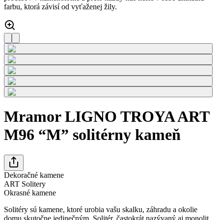
farbu, ktorá závisí od vyťaženej žily.
Mramor LIGNO TROYA ART
M96 “M” solitérny kameň
Dekoračné kamene
ART Solitery
Okrasné kamene
Solitéry sú kamene, ktoré urobia vašu skalku, záhradu a okolie
domu skutočne jedinečným. Solitér, častokrát nazývaný aj monolit,