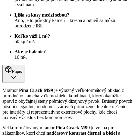
kyselinám.
Líšia sa kusy medzi sebou?
Áno, je to prírodný kameň – kresba a odtieň sa môžu
prirodzene líšiť.
Koľko váži 1 m²?
60 kg / m².
Aké je balenie?
16 m².
Popis
Mramor
Pina Crack M99
je výrazný veľkoformátový obklad z
prírodného kameňa v čierno-bielej kombinácii, ktorý okamžite
spraví z obyčajnej steny prémiový dizajnový prvok. Brúsený povrch
pôsobí elegantne, moderne a zároveň prirodzene. Ideálne riešenie
pre interiéry aj reprezentatívne exteriérové plochy, kde chceš
luxusný výsledok bez kompromisov.
Veľkoformátovaný mramor
Pina Crack M99
je voľba pre
zákazníkov, ktorí chcú
nadčasový kontrast čiernej a bielej
a