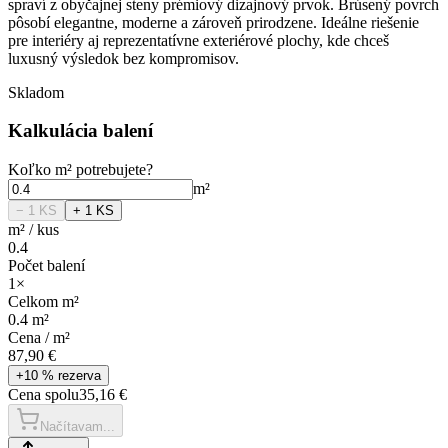
spraví z obyčajnej steny prémiový dizajnový prvok. Brúsený povrch
pôsobí elegantne, moderne a zároveň prirodzene. Ideálne riešenie
pre interiéry aj reprezentatívne exteriérové plochy, kde chceš
luxusný výsledok bez kompromisov.
Skladom
Kalkulácia balení
Koľko
m²
potrebujete?
m²
− 1
KS
+ 1
KS
m²
/
kus
0.4
Počet balení
1
×
Celkom
m²
0.4
m²
Cena /
m²
87,90 €
+10 % rezerva
Cena spolu
35,16 €
Načítavam...