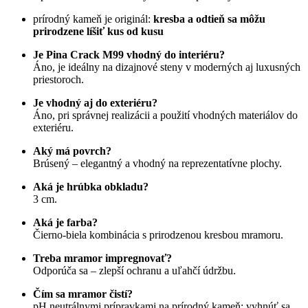
prírodný kameň je originál:
kresba a odtieň sa môžu
prirodzene líšiť kus od kusu
Je Pina Crack M99 vhodný do interiéru?
Áno, je ideálny na dizajnové steny v moderných aj luxusných
priestoroch.
Je vhodný aj do exteriéru?
Áno, pri správnej realizácii a použití vhodných materiálov do
exteriéru.
Aký má povrch?
Brúsený – elegantný a vhodný na reprezentatívne plochy.
Aká je hrúbka obkladu?
3 cm.
Aká je farba?
Čierno-biela kombinácia s prirodzenou kresbou mramoru.
Treba mramor impregnovať?
Odporúča sa – zlepší ochranu a uľahčí údržbu.
Čím sa mramor čistí?
pH neutrálnymi prípravkami na prírodný kameň; vyhnúť sa