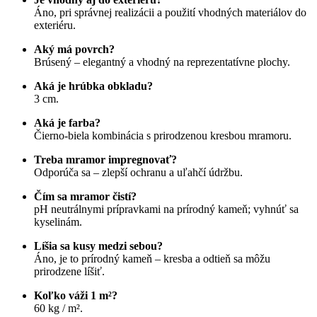
Áno, pri správnej realizácii a použití vhodných materiálov do
exteriéru.
Aký má povrch?
Brúsený – elegantný a vhodný na reprezentatívne plochy.
Aká je hrúbka obkladu?
3 cm.
Aká je farba?
Čierno-biela kombinácia s prirodzenou kresbou mramoru.
Treba mramor impregnovať?
Odporúča sa – zlepší ochranu a uľahčí údržbu.
Čím sa mramor čistí?
pH neutrálnymi prípravkami na prírodný kameň; vyhnúť sa
kyselinám.
Líšia sa kusy medzi sebou?
Áno, je to prírodný kameň – kresba a odtieň sa môžu
prirodzene líšiť.
Koľko váži 1 m²?
60 kg / m².