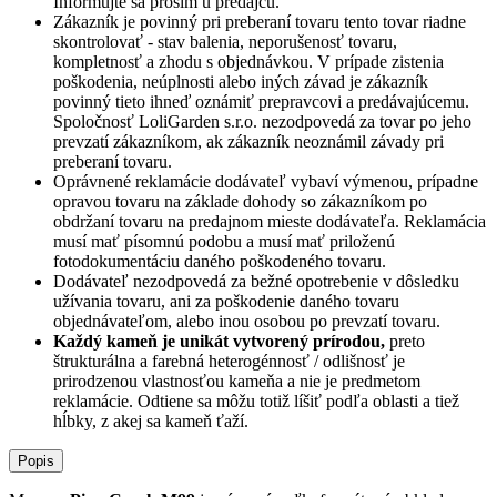
Informujte sa prosím u predajcu.
Zákazník je povinný pri preberaní tovaru tento tovar riadne
skontrolovať - stav balenia, neporušenosť tovaru,
kompletnosť a zhodu s objednávkou. V prípade zistenia
poškodenia, neúplnosti alebo iných závad je zákazník
povinný tieto ihneď oznámiť prepravcovi a predávajúcemu.
Spoločnosť
LoliGarden s.r.o.
nezodpovedá za tovar po jeho
prevzatí zákazníkom, ak zákazník neoznámil závady pri
preberaní tovaru.
Oprávnené reklamácie dodávateľ vybaví výmenou, prípadne
opravou tovaru na základe dohody so zákazníkom po
obdržaní tovaru na predajnom mieste dodávateľa. Reklamácia
musí mať písomnú podobu a musí mať priloženú
fotodokumentáciu daného poškodeného tovaru.
Dodávateľ nezodpovedá za bežné opotrebenie v dôsledku
užívania tovaru, ani za poškodenie daného tovaru
objednávateľom, alebo inou osobou po prevzatí tovaru.
Každý kameň je unikát vytvorený prírodou,
preto
štrukturálna a farebná heterogénnosť / odlišnosť je
prirodzenou vlastnosťou kameňa a nie je predmetom
reklamácie. Odtiene sa môžu totiž líšiť podľa oblasti a tiež
hĺbky, z akej sa kameň ťaží.
Popis