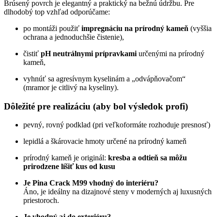
Brúsený povrch je elegantný a praktický na bežnú údržbu. Pre
dlhodobý top vzhľad odporúčame:
po montáži použiť
impregnáciu na prírodný kameň
(vyššia
ochrana a jednoduchšie čistenie),
čistiť
pH neutrálnymi prípravkami
určenými na prírodný
kameň,
vyhnúť sa agresívnym kyselinám a „odvápňovačom“
(mramor je citlivý na kyseliny).
Dôležité pre realizáciu (aby bol výsledok profi)
pevný, rovný podklad (pri veľkoformáte rozhoduje presnosť)
lepidlá a škárovacie hmoty určené na prírodný kameň
prírodný kameň je originál:
kresba a odtieň sa môžu
prirodzene líšiť kus od kusu
Je Pina Crack M99 vhodný do interiéru?
Áno, je ideálny na dizajnové steny v moderných aj luxusných
priestoroch.
Je vhodný aj do exteriéru?