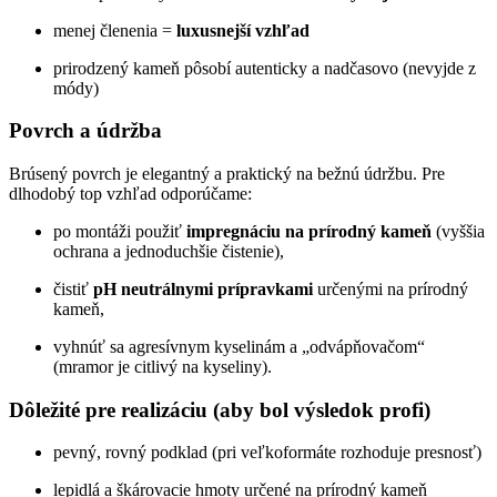
menej členenia =
luxusnejší vzhľad
prirodzený kameň pôsobí autenticky a nadčasovo (nevyjde z
módy)
Povrch a údržba
Brúsený povrch je elegantný a praktický na bežnú údržbu. Pre
dlhodobý top vzhľad odporúčame:
po montáži použiť
impregnáciu na prírodný kameň
(vyššia
ochrana a jednoduchšie čistenie),
čistiť
pH neutrálnymi prípravkami
určenými na prírodný
kameň,
vyhnúť sa agresívnym kyselinám a „odvápňovačom“
(mramor je citlivý na kyseliny).
Dôležité pre realizáciu (aby bol výsledok profi)
pevný, rovný podklad (pri veľkoformáte rozhoduje presnosť)
lepidlá a škárovacie hmoty určené na prírodný kameň