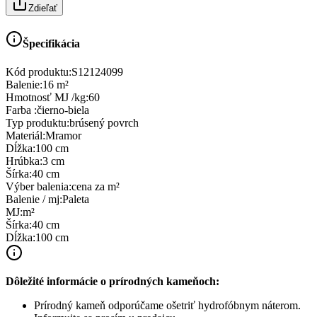
Zdieľať
Špecifikácia
Kód produktu:
S12124099
Balenie
:
16 m²
Hmotnosť MJ /kg
:
60
Farba
:
čierno-biela
Typ produktu
:
brúsený povrch
Materiál
:
Mramor
Dĺžka
:
100 cm
Hrúbka
:
3 cm
Šírka
:
40 cm
Výber balenia
:
cena za m²
Balenie / mj
:
Paleta
MJ
:
m²
Šírka
:
40 cm
Dĺžka
:
100 cm
Dôležité informácie o prírodných kameňoch:
Prírodný kameň odporúčame ošetriť hydrofóbnym náterom.