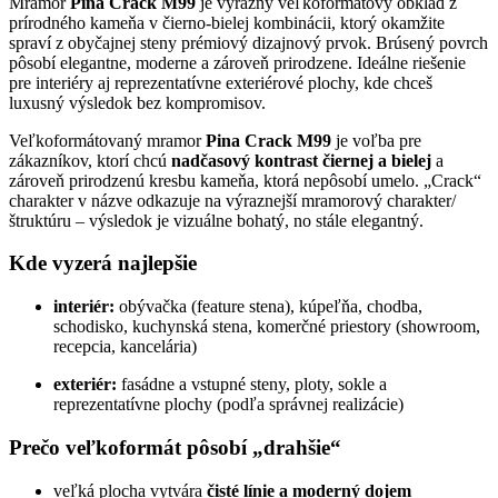
Mramor
Pina Crack M99
je výrazný veľkoformátový obklad z
prírodného kameňa v čierno-bielej kombinácii, ktorý okamžite
spraví z obyčajnej steny prémiový dizajnový prvok. Brúsený povrch
pôsobí elegantne, moderne a zároveň prirodzene. Ideálne riešenie
pre interiéry aj reprezentatívne exteriérové plochy, kde chceš
luxusný výsledok bez kompromisov.
Veľkoformátovaný mramor
Pina Crack M99
je voľba pre
zákazníkov, ktorí chcú
nadčasový kontrast čiernej a bielej
a
zároveň prirodzenú kresbu kameňa, ktorá nepôsobí umelo. „Crack“
charakter v názve odkazuje na výraznejší mramorový charakter/
štruktúru – výsledok je vizuálne bohatý, no stále elegantný.
Kde vyzerá najlepšie
interiér:
obývačka (feature stena), kúpeľňa, chodba,
schodisko, kuchynská stena, komerčné priestory (showroom,
recepcia, kancelária)
exteriér:
fasádne a vstupné steny, ploty, sokle a
reprezentatívne plochy (podľa správnej realizácie)
Prečo veľkoformát pôsobí „drahšie“
veľká plocha vytvára
čisté línie a moderný dojem