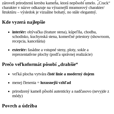
zároveň prirodzenú kresbu kameňa, ktorá nepôsobí umelo. „Crack“
charakter v názve odkazuje na výraznejší mramorový charakter/
štruktúru – výsledok je vizuálne bohatý, no stále elegantný.
Kde vyzerá najlepšie
interiér:
obývačka (feature stena), kúpeľňa, chodba,
schodisko, kuchynská stena, komerčné priestory (showroom,
recepcia, kancelária)
exteriér:
fasádne a vstupné steny, ploty, sokle a
reprezentatívne plochy (podľa správnej realizácie)
Prečo veľkoformát pôsobí „drahšie“
veľká plocha vytvára
čisté línie a moderný dojem
menej členenia =
luxusnejší vzhľad
prirodzený kameň pôsobí autenticky a nadčasovo (nevyjde z
módy)
Povrch a údržba