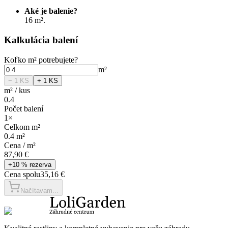
Aké je balenie?
16 m².
Kalkulácia balení
Koľko
m²
potrebujete?
m²
− 1
KS
+ 1
KS
m²
/
kus
0.4
Počet balení
1
×
Celkom
m²
0.4
m²
Cena /
m²
87,90 €
+10 % rezerva
Cena spolu
35,16 €
Načítavam...