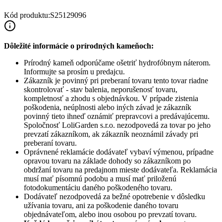
Kód produktu:
S25129096
Dôležité informácie o prírodných kameňoch:
Prírodný kameň odporúčame ošetriť hydrofóbnym náterom.
Informujte sa prosím u predajcu.
Zákazník je povinný pri preberaní tovaru tento tovar riadne
skontrolovať - stav balenia, neporušenosť tovaru,
kompletnosť a zhodu s objednávkou. V prípade zistenia
poškodenia, neúplnosti alebo iných závad je zákazník
povinný tieto ihneď oznámiť prepravcovi a predávajúcemu.
Spoločnosť
LoliGarden s.r.o.
nezodpovedá za tovar po jeho
prevzatí zákazníkom, ak zákazník neoznámil závady pri
preberaní tovaru.
Oprávnené reklamácie dodávateľ vybaví výmenou, prípadne
opravou tovaru na základe dohody so zákazníkom po
obdržaní tovaru na predajnom mieste dodávateľa. Reklamácia
musí mať písomnú podobu a musí mať priloženú
fotodokumentáciu daného poškodeného tovaru.
Dodávateľ nezodpovedá za bežné opotrebenie v dôsledku
užívania tovaru, ani za poškodenie daného tovaru
objednávateľom, alebo inou osobou po prevzatí tovaru.