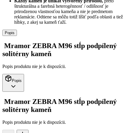
Každý kameň je unikát vytvorený prírodou,
preto
štrukturálna a farebná heterogénnosť / odlišnosť je
prirodzenou vlastnosťou kameňa a nie je predmetom
reklamácie. Odtiene sa môžu totiž líšiť podľa oblasti a tiež
hĺbky, z akej sa kameň ťaží.
Popis
Mramor ZEBRA M96 stĺp podpílený
solitérny kameň
Popis produktu nie je k dispozícii.
Popis
Mramor ZEBRA M96 stĺp podpílený
solitérny kameň
Popis produktu nie je k dispozícii.