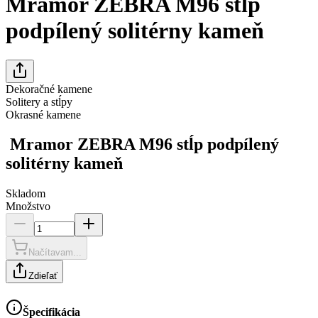
Mramor ZEBRA M96 stĺp
podpílený solitérny kameň
Dekoračné kamene
Solitery a stĺpy
Okrasné kamene
Mramor ZEBRA M96 stĺp podpílený
solitérny kameň
Skladom
Množstvo
Načítavam...
Zdieľať
Špecifikácia