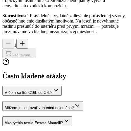
tropickými rastlinami ako Strelitzia alebo palmy vytvára
neuveriteľnú exotickú kompozíciu.
Starostlivosť
: Pravidelné a vydatné zalievanie počas letnej sezóny,
občasné hnojenie dusíkatým hnojivom. Na jeseň je nevyhnutné
rastlinu presunúť do interiéru pred prvými mrazmi — potrebuje
prezimovanie v chladnej, nezamŕzajúcej miestnosti.
1
Načítavam...
Často kladené otázky
V čom sa líši C16L od C7L?
Môžem ju pestovať v interiéri celoročne?
Ako rýchlo rastie Ensete Maurelli?