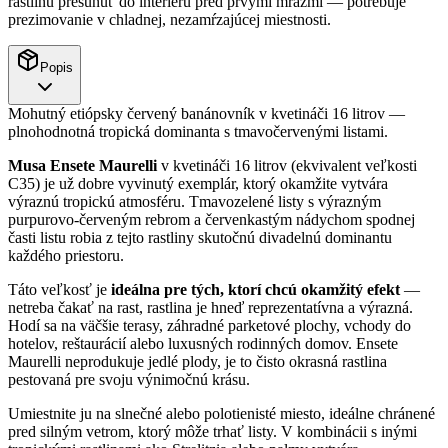
rastlinu presunúť do interiéru pred prvými mrazmi — potrebuje
prezimovanie v chladnej, nezamŕzajúcej miestnosti.
Popis
Mohutný etiópsky červený banánovník v kvetináči 16 litrov —
plnohodnotná tropická dominanta s tmavočervenými listami.
Musa Ensete Maurelli
v kvetináči 16 litrov (ekvivalent veľkosti
C35) je už dobre vyvinutý exemplár, ktorý okamžite vytvára
výraznú tropickú atmosféru. Tmavozelené listy s výrazným
purpurovo-červeným rebrom a červenkastým nádychom spodnej
časti listu robia z tejto rastliny skutočnú divadelnú dominantu
každého priestoru.
Táto veľkosť je
ideálna pre tých, ktorí chcú okamžitý efekt
—
netreba čakať na rast, rastlina je hneď reprezentatívna a výrazná.
Hodí sa na väčšie terasy, záhradné parketové plochy, vchody do
hotelov, reštaurácií alebo luxusných rodinných domov. Ensete
Maurelli neprodukuje jedlé plody, je to čisto okrasná rastlina
pestovaná pre svoju výnimočnú krásu.
Umiestnite ju na slnečné alebo polotienisté miesto, ideálne chránené
pred silným vetrom, ktorý môže trhať listy. V kombinácii s inými