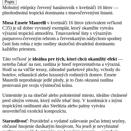
Popis
Mohutný etiópsky červený banánovník v kvetináči 16 litrov —
plnohodnotná tropická dominanta s tmavočervenými listami.
Musa Ensete Maurelli
v kvetináči 16 litrov (ekvivalent veľkosti
C35) je už dobre vyvinutý exemplár, ktorý okamžite vytvára
výraznú tropickú atmosféru. Tmavozelené listy s výrazným
purpurovo-červeným rebrom a červenkastým nádychom spodnej
časti listu robia z tejto rastliny skutočnú divadelnú dominantu
každého priestoru.
Táto veľkosť je
ideálna pre tých, ktorí chcú okamžitý efekt
—
netreba čakať na rast, rastlina je hneď reprezentatívna a výrazná.
Hodí sa na väčšie terasy, záhradné parketové plochy, vchody do
hotelov, reštaurácií alebo luxusných rodinných domov. Ensete
Maurelli neprodukuje jedlé plody, je to čisto okrasná rastlina
pestovaná pre svoju výnimočnú krásu.
Umiestnite ju na slnečné alebo polotienisté miesto, ideálne chránené
pred silným vetrom, ktorý môže trhať listy. V kombinácii s inými
tropickými rastlinami ako Strelitzia alebo palmy vytvára
neuveriteľnú exotickú kompozíciu.
Starostlivosť
: Pravidelné a vydatné zalievanie počas letnej sezóny,
občasné hnojenie dusíkatým hnojivom. Na jeseň je nevyhnutné