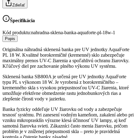
Zdieľať
Špecifikácia
Kód produktu:
nahradna-sklena-banka-aquaforte-pl-18w-1
Popis
Originálna náhradná sklenená banka pre UV jednotky AquaForte
PL 18 W. Kvalitné borokremičité (kremenné) sklo zabezpečuje
maximálny prenos UV-C žiarenia a spoľahlivú ochranu žiarovky.
Kľúčový diel pre zachovanie plného výkonu UV systému.
Sklenená banka SB800A je určená pre UV jednotky AquaForte
typu PL s výkonom 18 W. Je vyrobená z borokremičitého –
kremenného skla s vysokou priepustnosťou UV-C žiarenia, ktoré
umožňuje efektívne obmedzenie rastu jednobunkových rias a
zlepšenie čírosti vody v jazierku.
Banka fyzicky oddeľuje UV žiarovku od vody a zabezpečuje
tesnosť systému. Pri zanesení vodným kameňom, zakalení alebo pri
vzniku mikroprasklín výrazne klesá účinnosť UV lampy, aj keď
samotná žiarovka svieti. Zákazníci často menia žiarovku, pričom
problém je v zníženej priepustnosti skla – preto je pravidelná
kontrola a čistenie banky zásadné.