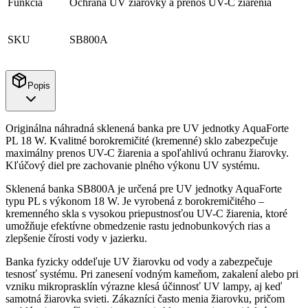
Funkcia
Ochrana UV žiarovky a prenos UV-C žiarenia
SKU
SB800A
Popis
Originálna náhradná sklenená banka pre UV jednotky AquaForte
PL 18 W. Kvalitné borokremičité (kremenné) sklo zabezpečuje
maximálny prenos UV-C žiarenia a spoľahlivú ochranu žiarovky.
Kľúčový diel pre zachovanie plného výkonu UV systému.
Sklenená banka SB800A je určená pre UV jednotky AquaForte
typu PL s výkonom 18 W. Je vyrobená z borokremičitého –
kremenného skla s vysokou priepustnosťou UV-C žiarenia, ktoré
umožňuje efektívne obmedzenie rastu jednobunkových rias a
zlepšenie čírosti vody v jazierku.
Banka fyzicky oddeľuje UV žiarovku od vody a zabezpečuje
tesnosť systému. Pri zanesení vodným kameňom, zakalení alebo pri
vzniku mikroprasklín výrazne klesá účinnosť UV lampy, aj keď
samotná žiarovka svieti. Zákazníci často menia žiarovku, pričom