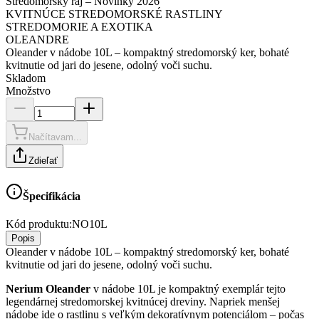
Stredomorský raj – Novinky 2026
KVITNÚCE STREDOMORSKÉ RASTLINY
STREDOMORIE A EXOTIKA
OLEANDRE
Oleander v nádobe 10L – kompaktný stredomorský ker, bohaté
kvitnutie od jari do jesene, odolný voči suchu.
Skladom
Množstvo
Načítavam...
Zdieľať
Špecifikácia
Kód produktu:
NO10L
Popis
Oleander v nádobe 10L – kompaktný stredomorský ker, bohaté
kvitnutie od jari do jesene, odolný voči suchu.
Nerium Oleander
v nádobe 10L je kompaktný exemplár tejto
legendárnej stredomorskej kvitnúcej dreviny. Napriek menšej
nádobe ide o rastlinu s veľkým dekoratívnym potenciálom – počas