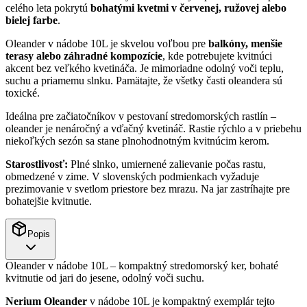
celého leta pokrytú
bohatými kvetmi v červenej, ružovej alebo
bielej farbe
.
Oleander v nádobe 10L je skvelou voľbou pre
balkóny, menšie
terasy alebo záhradné kompozície
, kde potrebujete kvitnúci
akcent bez veľkého kvetináča. Je mimoriadne odolný voči teplu,
suchu a priamemu slnku. Pamätajte, že všetky časti oleandera sú
toxické.
Ideálna pre začiatočníkov v pestovaní stredomorských rastlín –
oleander je nenáročný a vďačný kvetináč. Rastie rýchlo a v priebehu
niekoľkých sezón sa stane plnohodnotným kvitnúcim kerom.
Starostlivosť:
Plné slnko, umiernené zalievanie počas rastu,
obmedzené v zime. V slovenských podmienkach vyžaduje
prezimovanie v svetlom priestore bez mrazu. Na jar zastríhajte pre
bohatejšie kvitnutie.
Popis
Oleander v nádobe 10L – kompaktný stredomorský ker, bohaté
kvitnutie od jari do jesene, odolný voči suchu.
Nerium Oleander
v nádobe 10L je kompaktný exemplár tejto