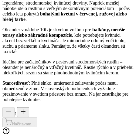
legendárnej stredomorskej kvitnúcej dreviny. Napriek menšej
nádobe ide o rastlinu s veľkým dekoratívnym potenciálom – počas
celého leta pokrytú
bohatými kvetmi v červenej, ružovej alebo
bielej farbe
.
Oleander v nádobe 10L je skvelou voľbou pre
balkóny, menšie
terasy alebo záhradné kompozície
, kde potrebujete kvitnúci
akcent bez veľkého kvetináča. Je mimoriadne odolný voči teplu,
suchu a priamemu slnku. Pamätajte, že všetky časti oleandera sú
toxické.
Ideálna pre začiatočníkov v pestovaní stredomorských rastlín –
oleander je nenáročný a vďačný kvetináč. Rastie rýchlo a v priebehu
niekoľkých sezón sa stane plnohodnotným kvitnúcim kerom.
Starostlivosť:
Plné slnko, umiernené zalievanie počas rastu,
obmedzené v zime. V slovenských podmienkach vyžaduje
prezimovanie v svetlom priestore bez mrazu. Na jar zastríhajte pre
bohatejšie kvitnutie.
1
Načítavam...