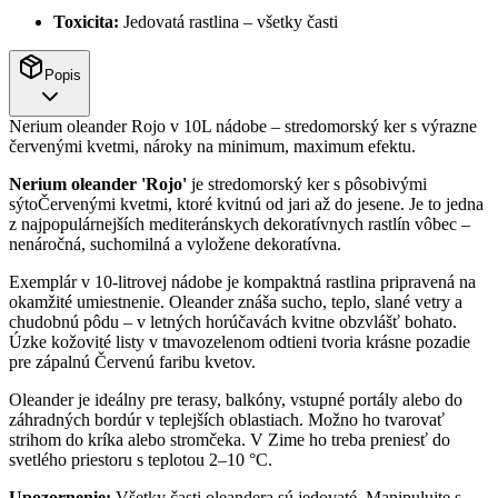
Toxicita:
Jedovatá rastlina – všetky časti
Popis
Nerium oleander Rojo v 10L nádobe – stredomorský ker s výrazne
červenými kvetmi, nároky na minimum, maximum efektu.
Nerium oleander 'Rojo'
je stredomorský ker s pôsobivými
sýtoČervenými kvetmi, ktoré kvitnú od jari až do jesene. Je to jedna
z najpopulárnejších mediteránskych dekoratívnych rastlín vôbec –
nenáročná, suchomilná a vyložene dekoratívna.
Exemplár v 10-litrovej nádobe je kompaktná rastlina pripravená na
okamžité umiestnenie. Oleander znáša sucho, teplo, slané vetry a
chudobnú pôdu – v letných horúčavách kvitne obzvlášť bohato.
Úzke kožovité listy v tmavozelenom odtieni tvoria krásne pozadie
pre zápalnú Červenú faribu kvetov.
Oleander je ideálny pre terasy, balkóny, vstupné portály alebo do
záhradných bordúr v teplejších oblastiach. Možno ho tvarovať
strihom do kríka alebo stromčeka. V Zime ho treba preniesť do
svetlého priestoru s teplotou 2–10 °C.
Upozornenie:
Všetky časti oleandera sú jedovaté. Manipulujte s