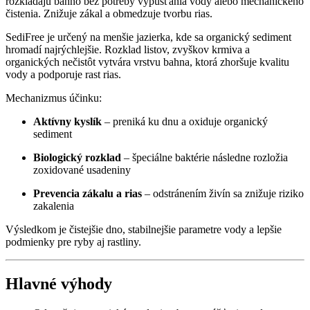
rozkladajú bahno bez potreby vypúšťania vody alebo mechanického
čistenia. Znižuje zákal a obmedzuje tvorbu rias.
SediFree je určený na menšie jazierka, kde sa organický sediment
hromadí najrýchlejšie. Rozklad listov, zvyškov krmiva a
organických nečistôt vytvára vrstvu bahna, ktorá zhoršuje kvalitu
vody a podporuje rast rias.
Mechanizmus účinku:
Aktívny kyslík
– preniká ku dnu a oxiduje organický
sediment
Biologický rozklad
– špeciálne baktérie následne rozložia
zoxidované usadeniny
Prevencia zákalu a rias
– odstránením živín sa znižuje riziko
zakalenia
Výsledkom je čistejšie dno, stabilnejšie parametre vody a lepšie
podmienky pre ryby aj rastliny.
Hlavné výhody