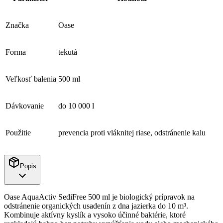
Značka
Oase
Forma
tekutá
Veľkosť balenia
500 ml
Dávkovanie
do 10 000 l
Použitie
prevencia proti vláknitej riase, odstránenie kalu
Popis
Oase AquaActiv SediFree 500 ml je biologický prípravok na
odstránenie organických usadenín z dna jazierka do 10 m³.
Kombinuje aktívny kyslík a vysoko účinné baktérie, ktoré