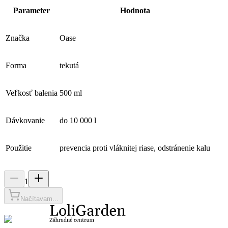
Parameter
Hodnota
Značka
Oase
Forma
tekutá
Veľkosť balenia
500 ml
Dávkovanie
do 10 000 l
Použitie
prevencia proti vláknitej riase, odstránenie kalu
1
Načítavam...