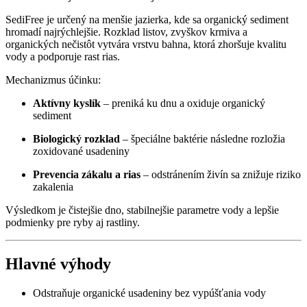
SediFree je určený na menšie jazierka, kde sa organický sediment
hromadí najrýchlejšie. Rozklad listov, zvyškov krmiva a
organických nečistôt vytvára vrstvu bahna, ktorá zhoršuje kvalitu
vody a podporuje rast rias.
Mechanizmus účinku:
Aktívny kyslík
– preniká ku dnu a oxiduje organický
sediment
Biologický rozklad
– špeciálne baktérie následne rozložia
zoxidované usadeniny
Prevencia zákalu a rias
– odstránením živín sa znižuje riziko
zakalenia
Výsledkom je čistejšie dno, stabilnejšie parametre vody a lepšie
podmienky pre ryby aj rastliny.
Hlavné výhody
Odstraňuje organické usadeniny bez vypúšťania vody