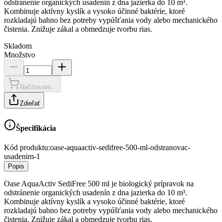
odstránenie organických usadenín z dna jazierka do 10 m³.
Kombinuje aktívny kyslík a vysoko účinné baktérie, ktoré
rozkladajú bahno bez potreby vypúšťania vody alebo mechanického
čistenia. Znižuje zákal a obmedzuje tvorbu rias.
Skladom
Množstvo
Načítavam...
Zdieľať
Špecifikácia
Kód produktu:
oase-aquaactiv-sedifree-500-ml-odstranovac-
usadenim-1
Popis
Oase AquaActiv SediFree 500 ml je biologický prípravok na
odstránenie organických usadenín z dna jazierka do 10 m³.
Kombinuje aktívny kyslík a vysoko účinné baktérie, ktoré
rozkladajú bahno bez potreby vypúšťania vody alebo mechanického
čistenia. Znižuje zákal a obmedzuje tvorbu rias.