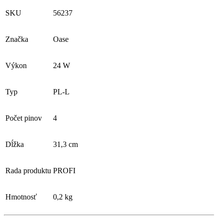
SKU
56237
Značka
Oase
Výkon
24 W
Typ
PL-L
Počet pinov
4
Dĺžka
31,3 cm
Rada produktu
PROFI
Hmotnosť
0,2 kg