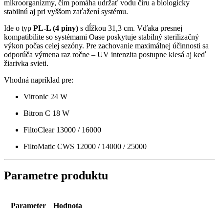
mikroorganizmy, čím pomáha udržať vodu číru a biologicky
stabilnú aj pri vyššom zaťažení systému.
Ide o typ
PL-L (4 piny)
s dĺžkou 31,3 cm. Vďaka presnej
kompatibilite so systémami Oase poskytuje stabilný sterilizačný
výkon počas celej sezóny. Pre zachovanie maximálnej účinnosti sa
odporúča výmena raz ročne – UV intenzita postupne klesá aj keď
žiarivka svieti.
Vhodná napríklad pre:
Vitronic 24 W
Bitron C 18 W
FiltoClear 13000 / 16000
FiltoMatic CWS 12000 / 14000 / 25000
Parametre produktu
Parameter
Hodnota