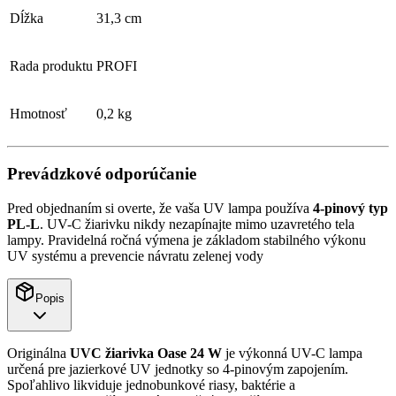
Dĺžka
31,3 cm
Rada produktu
PROFI
Hmotnosť
0,2 kg
Prevádzkové odporúčanie
Pred objednaním si overte, že vaša UV lampa používa
4-pinový typ
PL-L
. UV-C žiarivku nikdy nezapínajte mimo uzavretého tela
lampy. Pravidelná ročná výmena je základom stabilného výkonu
UV systému a prevencie návratu zelenej vody
Popis
Originálna
UVC žiarivka Oase 24 W
je výkonná UV-C lampa
určená pre jazierkové UV jednotky so 4-pinovým zapojením.
Spoľahlivo likviduje jednobunkové riasy, baktérie a