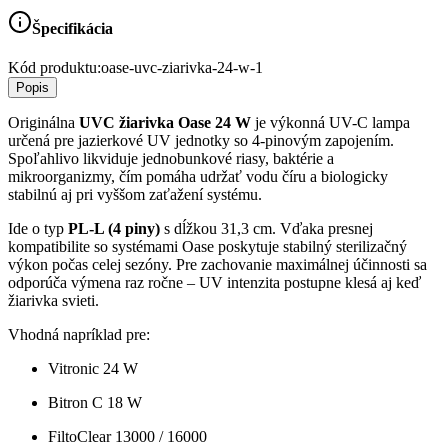
Špecifikácia
Kód produktu:
oase-uvc-ziarivka-24-w-1
Popis
Originálna
UVC žiarivka Oase 24 W
je výkonná UV-C lampa
určená pre jazierkové UV jednotky so 4-pinovým zapojením.
Spoľahlivo likviduje jednobunkové riasy, baktérie a
mikroorganizmy, čím pomáha udržať vodu číru a biologicky
stabilnú aj pri vyššom zaťažení systému.
Ide o typ
PL-L (4 piny)
s dĺžkou 31,3 cm. Vďaka presnej
kompatibilite so systémami Oase poskytuje stabilný sterilizačný
výkon počas celej sezóny. Pre zachovanie maximálnej účinnosti sa
odporúča výmena raz ročne – UV intenzita postupne klesá aj keď
žiarivka svieti.
Vhodná napríklad pre:
Vitronic 24 W
Bitron C 18 W
FiltoClear 13000 / 16000