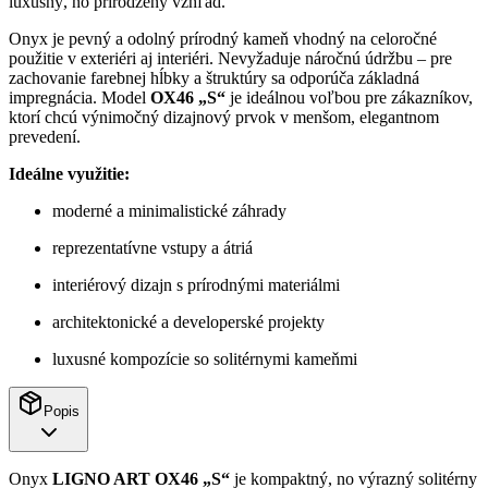
luxusný, no prirodzený vzhľad.
Onyx je pevný a odolný prírodný kameň vhodný na celoročné
použitie v exteriéri aj interiéri. Nevyžaduje náročnú údržbu – pre
zachovanie farebnej hĺbky a štruktúry sa odporúča základná
impregnácia. Model
OX46 „S“
je ideálnou voľbou pre zákazníkov,
ktorí chcú výnimočný dizajnový prvok v menšom, elegantnom
prevedení.
Ideálne využitie:
moderné a minimalistické záhrady
reprezentatívne vstupy a átriá
interiérový dizajn s prírodnými materiálmi
architektonické a developerské projekty
luxusné kompozície so solitérnymi kameňmi
Popis
Onyx
LIGNO ART OX46 „S“
je kompaktný, no výrazný solitérny