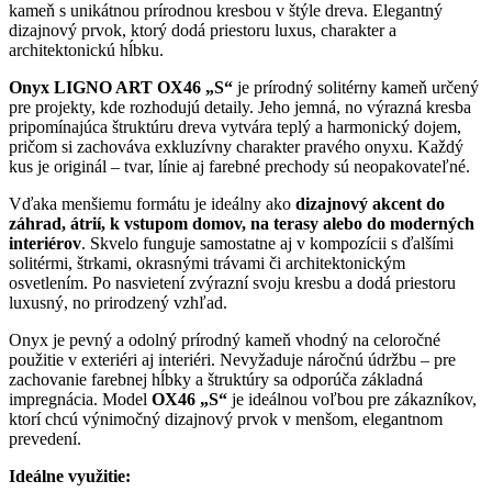
kameň s unikátnou prírodnou kresbou v štýle dreva. Elegantný
dizajnový prvok, ktorý dodá priestoru luxus, charakter a
architektonickú hĺbku.
Onyx LIGNO ART OX46 „S“
je prírodný solitérny kameň určený
pre projekty, kde rozhodujú detaily. Jeho jemná, no výrazná kresba
pripomínajúca štruktúru dreva vytvára teplý a harmonický dojem,
pričom si zachováva exkluzívny charakter pravého onyxu. Každý
kus je originál – tvar, línie aj farebné prechody sú neopakovateľné.
Vďaka menšiemu formátu je ideálny ako
dizajnový akcent do
záhrad, átrií, k vstupom domov, na terasy alebo do moderných
interiérov
. Skvelo funguje samostatne aj v kompozícii s ďalšími
solitérmi, štrkami, okrasnými trávami či architektonickým
osvetlením. Po nasvietení zvýrazní svoju kresbu a dodá priestoru
luxusný, no prirodzený vzhľad.
Onyx je pevný a odolný prírodný kameň vhodný na celoročné
použitie v exteriéri aj interiéri. Nevyžaduje náročnú údržbu – pre
zachovanie farebnej hĺbky a štruktúry sa odporúča základná
impregnácia. Model
OX46 „S“
je ideálnou voľbou pre zákazníkov,
ktorí chcú výnimočný dizajnový prvok v menšom, elegantnom
prevedení.
Ideálne využitie: