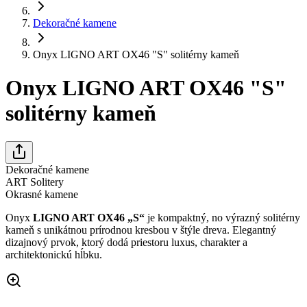
Dekoračné kamene
Onyx LIGNO ART OX46 "S" solitérny kameň
Onyx LIGNO ART OX46 "S"
solitérny kameň
Dekoračné kamene
ART Solitery
Okrasné kamene
Onyx
LIGNO ART OX46 „S“
je kompaktný, no výrazný solitérny
kameň s unikátnou prírodnou kresbou v štýle dreva. Elegantný
dizajnový prvok, ktorý dodá priestoru luxus, charakter a
architektonickú hĺbku.