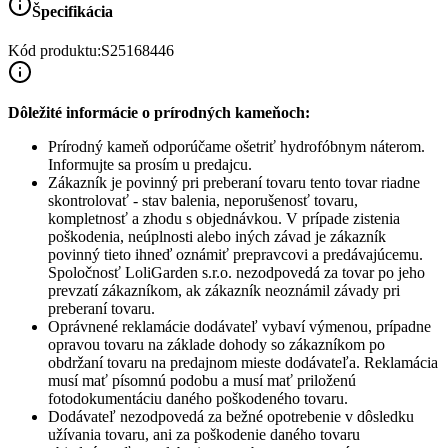
Špecifikácia
Kód produktu:
S25168446
Dôležité informácie o prírodných kameňoch:
Prírodný kameň odporúčame ošetriť hydrofóbnym náterom.
Informujte sa prosím u predajcu.
Zákazník je povinný pri preberaní tovaru tento tovar riadne
skontrolovať - stav balenia, neporušenosť tovaru,
kompletnosť a zhodu s objednávkou. V prípade zistenia
poškodenia, neúplnosti alebo iných závad je zákazník
povinný tieto ihneď oznámiť prepravcovi a predávajúcemu.
Spoločnosť
LoliGarden s.r.o.
nezodpovedá za tovar po jeho
prevzatí zákazníkom, ak zákazník neoznámil závady pri
preberaní tovaru.
Oprávnené reklamácie dodávateľ vybaví výmenou, prípadne
opravou tovaru na základe dohody so zákazníkom po
obdržaní tovaru na predajnom mieste dodávateľa. Reklamácia
musí mať písomnú podobu a musí mať priloženú
fotodokumentáciu daného poškodeného tovaru.
Dodávateľ nezodpovedá za bežné opotrebenie v dôsledku
užívania tovaru, ani za poškodenie daného tovaru