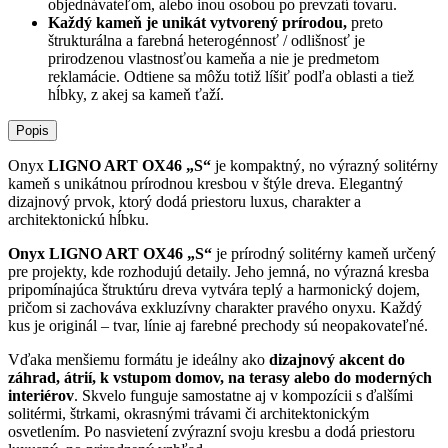
objednávateľom, alebo inou osobou po prevzatí tovaru.
Každý kameň je unikát vytvorený prírodou,
preto
štrukturálna a farebná heterogénnosť / odlišnosť je
prirodzenou vlastnosťou kameňa a nie je predmetom
reklamácie. Odtiene sa môžu totiž líšiť podľa oblasti a tiež
hĺbky, z akej sa kameň ťaží.
Popis
Onyx
LIGNO ART OX46 „S“
je kompaktný, no výrazný solitérny
kameň s unikátnou prírodnou kresbou v štýle dreva. Elegantný
dizajnový prvok, ktorý dodá priestoru luxus, charakter a
architektonickú hĺbku.
Onyx LIGNO ART OX46 „S“
je prírodný solitérny kameň určený
pre projekty, kde rozhodujú detaily. Jeho jemná, no výrazná kresba
pripomínajúca štruktúru dreva vytvára teplý a harmonický dojem,
pričom si zachováva exkluzívny charakter pravého onyxu. Každý
kus je originál – tvar, línie aj farebné prechody sú neopakovateľné.
Vďaka menšiemu formátu je ideálny ako
dizajnový akcent do
záhrad, átrií, k vstupom domov, na terasy alebo do moderných
interiérov
. Skvelo funguje samostatne aj v kompozícii s ďalšími
solitérmi, štrkami, okrasnými trávami či architektonickým
osvetlením. Po nasvietení zvýrazní svoju kresbu a dodá priestoru