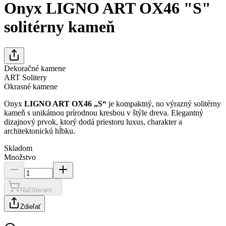
Onyx LIGNO ART OX46 "S"
solitérny kameň
Dekoračné kamene
ART Solitery
Okrasné kamene
Onyx
LIGNO ART OX46 „S“
je kompaktný, no výrazný solitérny
kameň s unikátnou prírodnou kresbou v štýle dreva. Elegantný
dizajnový prvok, ktorý dodá priestoru luxus, charakter a
architektonickú hĺbku.
Skladom
Množstvo
Načítavam...
Zdieľať