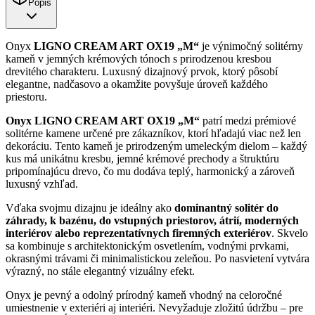
Popis
Onyx
LIGNO CREAM ART OX19 „M“
je výnimočný solitérny
kameň v jemných krémových tónoch s prirodzenou kresbou
drevitého charakteru. Luxusný dizajnový prvok, ktorý pôsobí
elegantne, nadčasovo a okamžite povyšuje úroveň každého
priestoru.
Onyx LIGNO CREAM ART OX19 „M“
patrí medzi prémiové
solitérne kamene určené pre zákazníkov, ktorí hľadajú viac než len
dekoráciu. Tento kameň je prirodzeným umeleckým dielom – každý
kus má unikátnu kresbu, jemné krémové prechody a štruktúru
pripomínajúcu drevo, čo mu dodáva teplý, harmonický a zároveň
luxusný vzhľad.
Vďaka svojmu dizajnu je ideálny ako
dominantný solitér do
záhrady, k bazénu, do vstupných priestorov, átrií, moderných
interiérov alebo reprezentatívnych firemných exteriérov
. Skvelo
sa kombinuje s architektonickým osvetlením, vodnými prvkami,
okrasnými trávami či minimalistickou zeleňou. Po nasvietení vytvára
výrazný, no stále elegantný vizuálny efekt.
Onyx je pevný a odolný prírodný kameň vhodný na celoročné
umiestnenie v exteriéri aj interiéri. Nevyžaduje zložitú údržbu – pre