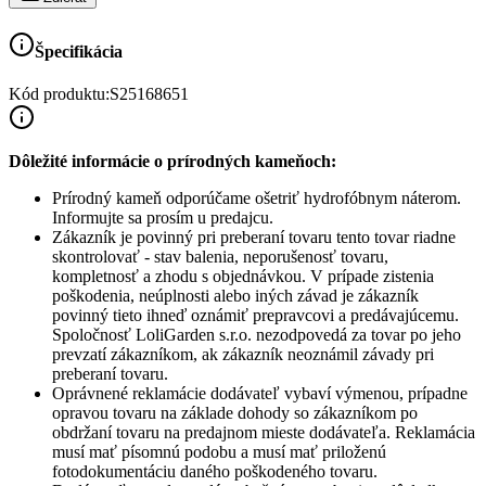
Špecifikácia
Kód produktu:
S25168651
Dôležité informácie o prírodných kameňoch:
Prírodný kameň odporúčame ošetriť hydrofóbnym náterom.
Informujte sa prosím u predajcu.
Zákazník je povinný pri preberaní tovaru tento tovar riadne
skontrolovať - stav balenia, neporušenosť tovaru,
kompletnosť a zhodu s objednávkou. V prípade zistenia
poškodenia, neúplnosti alebo iných závad je zákazník
povinný tieto ihneď oznámiť prepravcovi a predávajúcemu.
Spoločnosť
LoliGarden s.r.o.
nezodpovedá za tovar po jeho
prevzatí zákazníkom, ak zákazník neoznámil závady pri
preberaní tovaru.
Oprávnené reklamácie dodávateľ vybaví výmenou, prípadne
opravou tovaru na základe dohody so zákazníkom po
obdržaní tovaru na predajnom mieste dodávateľa. Reklamácia
musí mať písomnú podobu a musí mať priloženú
fotodokumentáciu daného poškodeného tovaru.