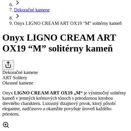
Dekoračné kamene
Onyx LIGNO CREAM ART OX19 “M” solitérny kameň
Onyx LIGNO CREAM ART
OX19 “M” solitérny kameň
Dekoračné kamene
ART Solitery
Okrasné kamene
Onyx
LIGNO CREAM ART OX19 „M“
je výnimočný solitérny
kameň v jemných krémových tónoch s prirodzenou kresbou
drevitého charakteru. Luxusný dizajnový prvok, ktorý pôsobí
elegantne, nadčasovo a okamžite povyšuje úroveň každého
priestoru.