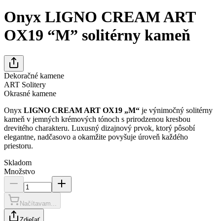
Onyx LIGNO CREAM ART
OX19 “M” solitérny kameň
Dekoračné kamene
ART Solitery
Okrasné kamene
Onyx
LIGNO CREAM ART OX19 „M“
je výnimočný solitérny
kameň v jemných krémových tónoch s prirodzenou kresbou
drevitého charakteru. Luxusný dizajnový prvok, ktorý pôsobí
elegantne, nadčasovo a okamžite povyšuje úroveň každého
priestoru.
Skladom
Množstvo
Načítavam...
Zdieľať