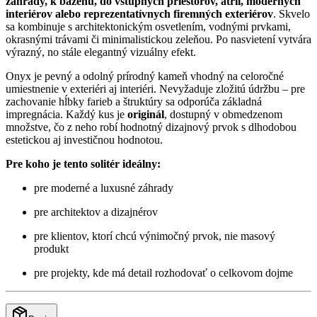
záhrady, k bazénu, do vstupných priestorov, átrií, moderných
interiérov alebo reprezentatívnych firemných exteriérov
. Skvelo
sa kombinuje s architektonickým osvetlením, vodnými prvkami,
okrasnými trávami či minimalistickou zeleňou. Po nasvietení vytvára
výrazný, no stále elegantný vizuálny efekt.
Onyx je pevný a odolný prírodný kameň vhodný na celoročné
umiestnenie v exteriéri aj interiéri. Nevyžaduje zložitú údržbu – pre
zachovanie hĺbky farieb a štruktúry sa odporúča základná
impregnácia. Každý kus je
originál
, dostupný v obmedzenom
množstve, čo z neho robí hodnotný dizajnový prvok s dlhodobou
estetickou aj investičnou hodnotou.
Pre koho je tento solitér ideálny:
pre moderné a luxusné záhrady
pre architektov a dizajnérov
pre klientov, ktorí chcú výnimočný prvok, nie masový
produkt
pre projekty, kde má detail rozhodovať o celkovom dojme