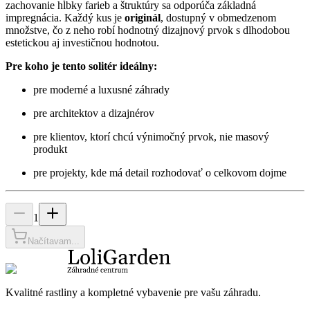
zachovanie hĺbky farieb a štruktúry sa odporúča základná
impregnácia. Každý kus je
originál
, dostupný v obmedzenom
množstve, čo z neho robí hodnotný dizajnový prvok s dlhodobou
estetickou aj investičnou hodnotou.
Pre koho je tento solitér ideálny:
pre moderné a luxusné záhrady
pre architektov a dizajnérov
pre klientov, ktorí chcú výnimočný prvok, nie masový
produkt
pre projekty, kde má detail rozhodovať o celkovom dojme
1
Načítavam...
Kvalitné rastliny a kompletné vybavenie pre vašu záhradu.