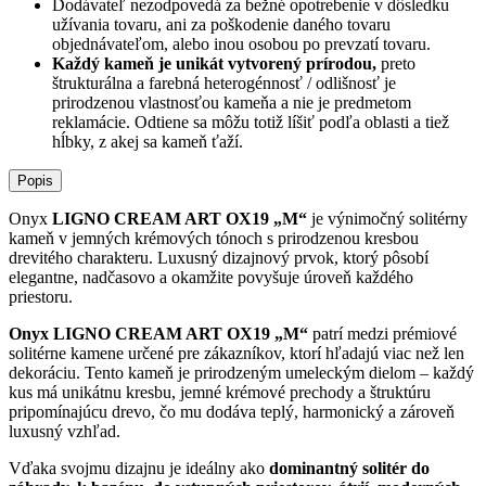
Dodávateľ nezodpovedá za bežné opotrebenie v dôsledku
užívania tovaru, ani za poškodenie daného tovaru
objednávateľom, alebo inou osobou po prevzatí tovaru.
Každý kameň je unikát vytvorený prírodou,
preto
štrukturálna a farebná heterogénnosť / odlišnosť je
prirodzenou vlastnosťou kameňa a nie je predmetom
reklamácie. Odtiene sa môžu totiž líšiť podľa oblasti a tiež
hĺbky, z akej sa kameň ťaží.
Popis
Onyx
LIGNO CREAM ART OX19 „M“
je výnimočný solitérny
kameň v jemných krémových tónoch s prirodzenou kresbou
drevitého charakteru. Luxusný dizajnový prvok, ktorý pôsobí
elegantne, nadčasovo a okamžite povyšuje úroveň každého
priestoru.
Onyx LIGNO CREAM ART OX19 „M“
patrí medzi prémiové
solitérne kamene určené pre zákazníkov, ktorí hľadajú viac než len
dekoráciu. Tento kameň je prirodzeným umeleckým dielom – každý
kus má unikátnu kresbu, jemné krémové prechody a štruktúru
pripomínajúcu drevo, čo mu dodáva teplý, harmonický a zároveň
luxusný vzhľad.
Vďaka svojmu dizajnu je ideálny ako
dominantný solitér do